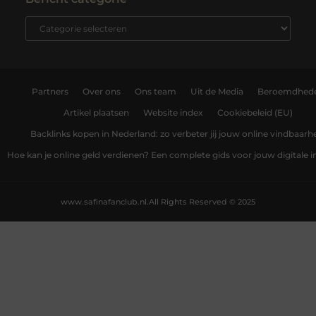
Partners
Over ons
Ons team
Uit de Media
Beroemdhed
Artikel plaatsen
Website index
Cookiebeleid (EU)
Backlinks kopen in Nederland: zo verbeter jij jouw online vindbaarh
Hoe kan je online geld verdienen? Een complete gids voor jouw digitale
www.safinafanclub.nl.
All Rights Reserved © 2025