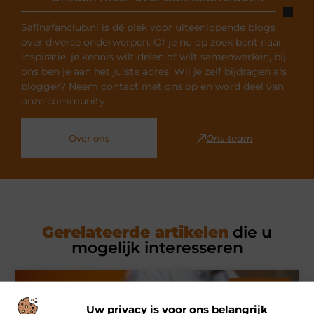
Safinafanclub.nl is dé plek voor uiteenlopende blogs
over diverse onderwerpen. Of je nu op zoek bent naar
inspiratie, je kennis wilt delen of wilt samenwerken, bij
ons ben je aan het juiste adres. Wil je zelf bijdragen als
blogger? Neem contact met ons op en word deel van
onze community.
Over ons
Ons team
Gerelateerde artikelen
die u
mogelijk interesseren
MARKETING
Uw privacy is voor ons belangrijk