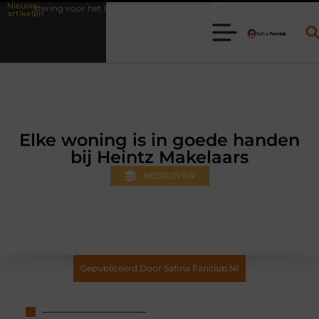
Nieuwe
het leven
Waarom online vlees bestellen steeds gewoner wordt
artikelen
Elke woning is in goede handen
bij Heintz Makelaars
BEDRIJVEN
Gepubliceerd Door Safina Fanclub.nl