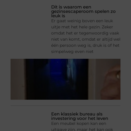
Dit is waarom een
gezinsescaperoom spelen zo
leuk is
Er gaat weinig boven een leuk
uitje met het hele gezin. Zeker
omdat het er tegenwoordig vaak
niet van komt, omdat er altijd wel
één persoon weg is, druk is of het
simpelweg even niet
Een klassiek bureau als
investering voor het leven
Een meubel kopen kan een
uitgave zijn, maar het kan ook