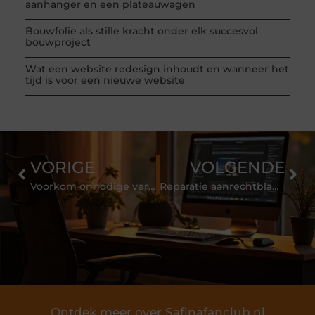
aanhanger en een plateauwagen
Bouwfolie als stille kracht onder elk succesvol
bouwproject
Wat een website redesign inhoudt en wanneer het
tijd is voor een nieuwe website
VORIGE
VOLGENDE
Voorkom onnodige verrassingen en maak verstandig gebruik van VvE Beheer!
Reparatie aanrechtblad, kozijn, meubel
Ontdek meer over Safinafanclub.nl