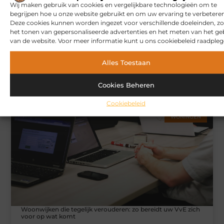
Wij maken gebruik van cookies en vergelijkbare technologieën om te
begrijpen hoe u onze website gebruikt en om uw ervaring te verbeteren
Deze cookies kunnen worden ingezet voor verschillende doeleinden, zo
het tonen van gepersonaliseerde advertenties en het meten van het ge
van de website. Voor meer informatie kunt u ons cookiebeleid raadpleg
Alles Toestaan
Hoe u een webshop laat bouwen die klaar is voor
internationale verkoop
Cookies Beheren
Cookiebeleid
WONINGEN
Woonwijken die tegelijk verouderen: zo bereidt uw VvE zich
voor op wat komt