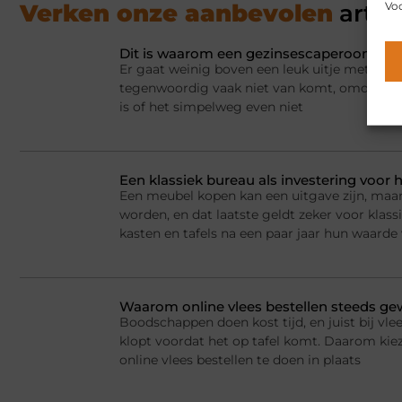
Voo
Verken onze aanbevolen
artik
Dit is waarom een gezinsescaperoom spel
Er gaat weinig boven een leuk uitje met het 
tegenwoordig vaak niet van komt, omdat er a
is of het simpelweg even niet
Een klassiek bureau als investering voor h
Een meubel kopen kan een uitgave zijn, maar
worden, en dat laatste geldt zeker voor kla
kasten en tafels na een paar jaar hun waarde
Waarom online vlees bestellen steeds g
Boodschappen doen kost tijd, en juist bij vlee
klopt voordat het op tafel komt. Daarom ki
online vlees bestellen te doen in plaats