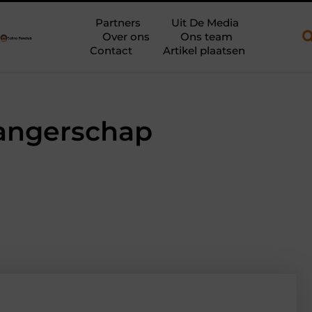
een open aanhanger en een plateauwagen
Bouwfolie als stille k
Partners
Uit De Media
Over ons
Ons team
Contact
Artikel plaatsen
wangerschap