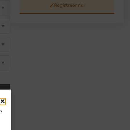
Registreer nu!
▼
▼
▼
▼
en