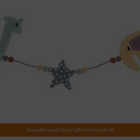
Gepubliceerd Door Safina Fanclub.nl