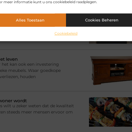
r meer informatie kunt u ons cookiebeleid raadplegen.
elen voor jou.
en zo leuk is
Alles Toestaan
Cookies Beheren
hele gezin. Zeker omdat het er
ltijd wel één persoon weg is, druk
Cookiebeleid
et leven
 het kan ook een investering
ssieke meubels. Waar goedkope
 verliezen, houden
ewoner wordt
s wilt u zeker weten dat de kwaliteit
ezen steeds meer mensen ervoor om