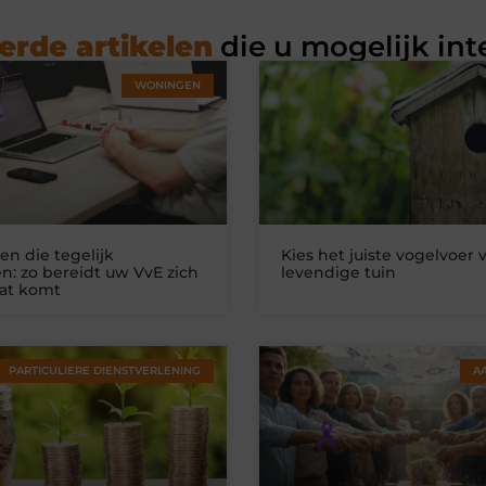
erde artikelen
die u mogelijk int
WONINGEN
n die tegelijk
Kies het juiste vogelvoer 
n: zo bereidt uw VvE zich
levendige tuin
at komt
PARTICULIERE DIENSTVERLENING
A