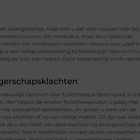
 de zwangerschap. Maar wist u dat veel vrouwen ook last
emen vrouwen dan medicatie, maar als u tijdens de
t nemen van medicijnen misschien risicovol voor uzelf é
gt u een veilige behandeling bij bekkenpijn tijdens of na
ij de fysio kan helpen. Deze behandeling vindt namel
ngerschapsklachten
 natuurlijk Centrum voor Fysiotherapie Beatrixpark in E
en. Hier helpen de ervaren fysiotherapeuten u graag met
an de zwangerschapsklachten, en geniet u weer van de
w klachten af, op een veilige manier. Dit zijn ook and
k als u last heeft van deze klachten bij zwangerschap, 
 terecht. Neem telefonisch contact op om uw klachten 
g geboden. Natuurlijk krijgt u vervolgens een verdere