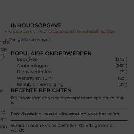
INHOUDSOPGAVE
De oplossing voor diverse zwangerschapsklachten
Veelgestelde vragen
n de
 de
POPULAIRE ONDERWERPEN
ijk
Bedrijven
(303 )
Aanbiedingen
(209 )
Dienstverlening
(71 )
Woning en Tuin
(69 )
Beauty en verzorging
(37 )
RECENTE BERICHTEN
de
Dit is waarom een gezinsescaperoom spelen zo leuk
is
ere
Een klassiek bureau als investering voor het leven
dan
Waarom online vlees bestellen steeds gewoner
aan
wordt