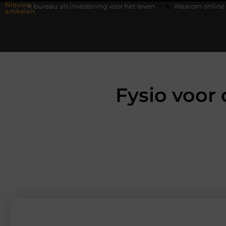
Nieuwe
als investering voor het leven
Waarom online vlees bestellen s
artikelen
Fysio voor