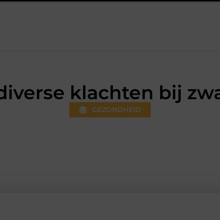
teeds gewoner wordt
Aanhanger huren bij JobCar: kies tussen 
 diverse klachten bij z
GEZONDHEID