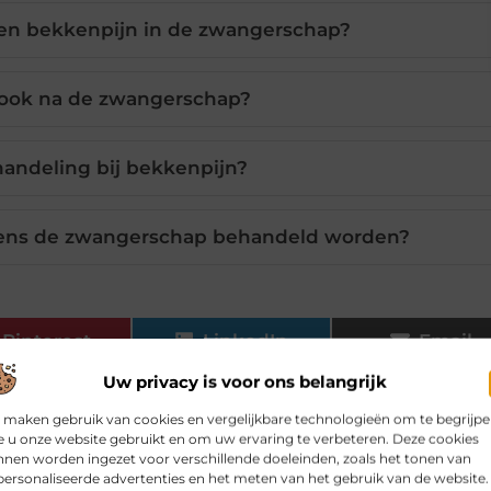
en bekkenpijn in de zwangerschap?
e ook na de zwangerschap?
andeling bij bekkenpijn?
dens de zwangerschap behandeld worden?
Pinterest
LinkedIn
Email
Uw privacy is voor ons belangrijk
schap
 maken gebruik van cookies en vergelijkbare technologieën om te begrijp
 u onze website gebruikt en om uw ervaring te verbeteren. Deze cookies
nen worden ingezet voor verschillende doeleinden, zoals het tonen van
ersonaliseerde advertenties en het meten van het gebruik van de website.