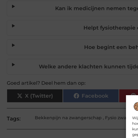
Kan ik medicijnen nemen teg
Helpt fysiotherapi
Hoe begint een beh
Welke andere klachten kunnen tij
Goed artikel? Deel hem dan op:
X (Twitter)
Facebook
Bekkenpijn na zwangerschap
,
Fysio zwanger
Wij
Tags:
hoe
kun
gep