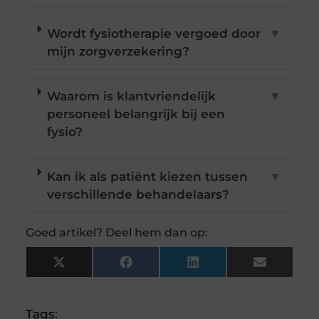
Wordt fysiotherapie vergoed door
▼
mijn zorgverzekering?
Waarom is klantvriendelijk
▼
personeel belangrijk bij een
fysio?
Kan ik als patiënt kiezen tussen
▼
verschillende behandelaars?
Goed artikel? Deel hem dan op:
X
Facebook
LinkedIn
Email
(Twitter)
Tags: