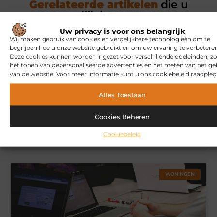
Gerelateerde artikelen
die u
mogelijk interesseren
Uw privacy is voor ons belangrijk
Wij maken gebruik van cookies en vergelijkbare technologieën om te
MARKETING
begrijpen hoe u onze website gebruikt en om uw ervaring te verbeteren
Deze cookies kunnen worden ingezet voor verschillende doeleinden, zo
het tonen van gepersonaliseerde advertenties en het meten van het ge
van de website. Voor meer informatie kunt u ons cookiebeleid raadpleg
Alles Toestaan
Cookies Beheren
Hoe u een webshop laat bouwen die klaar is voor
Cookiebeleid
internationale verkoop
WONINGEN