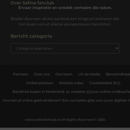
Over Safina fanclub
Ervaar inspiratie en ontdek verhalen die raken.
Blader door een divers aanbod aan blogs en artikelen die
het leven vanuit allerlei perspectieven belichten.
Bericht categorie
Partners
Over ons
Ons team
Uit de Media
Beroemdhed
Artikel plaatsen
Website index
Cookiebeleid (EU)
Backlinks kopen in Nederland: zo verbeter jij jouw online vindbaarh
Hoe kan je online geld verdienen? Een complete gids voor jouw digitale
www.safinafanclub.nl.
All Rights Reserved © 2025