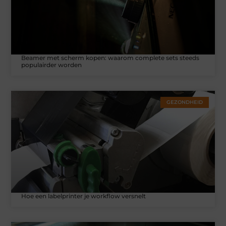
Beamer met scherm kopen: waarom complete sets steeds
populairder worden
GEZONDHEID
Hoe een labelprinter je workflow versnelt