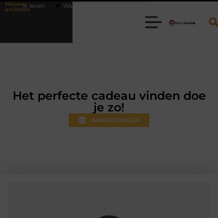
Nieuwe
Waarom online vlees bestellen steeds gewoner wordt
Aanhanger hure
artikelen
Het perfecte cadeau vinden doe
je zo!
AANBIEDINGEN