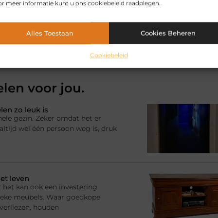
r meer informatie kunt u ons cookiebeleid raadplegen.
Pinterest
LinkedIn
Email
Alles Toestaan
Cookies Beheren
erhuur hypotheek
Cookiebeleid
elen voor jou.
en zo leuk is
hele gezin. Zeker omdat het er
ltijd wel één persoon weg is, druk
et leven
 het kan ook een investering
ssieke meubels. Waar goedkope
 verliezen, houden