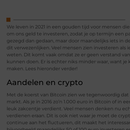
We leven in 2021 in een gouden tijd voor mensen die 
om ons geld te investeren, zodat je op termijn een p
gezegd dan gedaan, maar door maandelijks iets in d
dit verwezenlijken. Veel mensen zien investeren als i
weten. Dit komt vaak omdat ze er geen verstand va
kunnen doen. Er is echter niks minder waar, want je
maken. Lees hieronder verder!
Aandelen en crypto
Met de koerst van Bitcoin zien we tegenwoordig dat
markt. Als je in 2016 zo’n 1.000 euro in Bitcoin of i
leuk zakcentje verdient. Veel mensen denken nu ec
verdienen eraan. Dit is ook niet waar je moet de cryp
continue aan het fluctueren, dit maakt het interessa
bijvoorbeeld maandelijks 50 of 100 euro investeren e