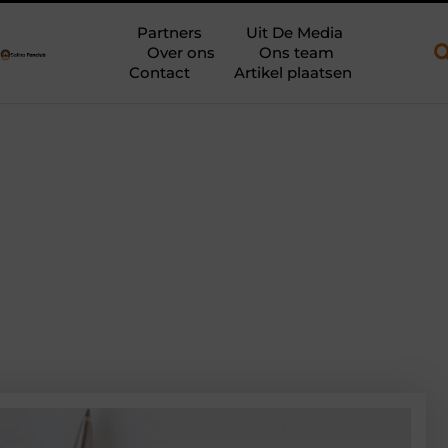
pen aanhanger en een plateauwagen
Bouwfolie als stille kracht 
Partners
Uit De Media
Over ons
Ons team
Contact
Artikel plaatsen