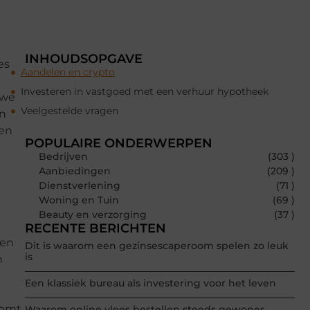
INHOUDSOPGAVE
es
Aandelen en crypto
Investeren in vastgoed met een verhuur hypotheek
 we
Veelgestelde vragen
en
gen
POPULAIRE ONDERWERPEN
Bedrijven
(303 )
Aanbiedingen
(209 )
Dienstverlening
(71 )
Woning en Tuin
(69 )
Beauty en verzorging
(37 )
RECENTE BERICHTEN
een
Dit is waarom een gezinsescaperoom spelen zo leuk
is
n
Een klassiek bureau als investering voor het leven
komt
Waarom online vlees bestellen steeds gewoner