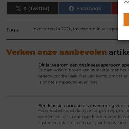
Voo
X (Twitter)
Facebook
investeren in 2021
,
investeren in vastgoed
,
v
Tags:
Verken onze aanbevolen
artik
Dit is waarom een gezinsescaperoom spel
Er gaat weinig boven een leuk uitje met het 
tegenwoordig vaak niet van komt, omdat er a
is of het simpelweg even niet
Een klassiek bureau als investering voor h
Een meubel kopen kan een uitgave zijn, maar
worden, en dat laatste geldt zeker voor kla
kasten en tafels na een paar jaar hun waarde