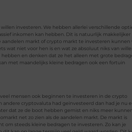
willen investeren. We hebben allerlei verschillende opti
assief inkomen kan hebben. Dit is natuurlijk makkelijker
e aandelen markt of crypto markt te investeren kunnen
ets wat niet voor hen is en wat ze absoluut niks van will
n hebben en denken dat ze het alleen met grote bedra
 kan met maandelijks kleine bedragen ook een fortuin
 veel mensen ook beginnen te investeren in de crypto
n een andere cryptovaluta had geïnvesteerd dan had je nu 
hter dat ze de boot hebben gemist en niks meer kunne
tomarkt net zo zien als de aandelen markt. De markt is
nt om steeds kleine bedragen te investeren. Zo kan je
n dit kan op lange termijn veel geld waard worden. Dit 