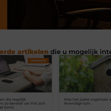
erde artikelen
die u mogelijk int
WONINGEN
n die tegelijk
Kies het juiste vogelvoer 
n: zo bereidt uw VvE zich
levendige tuin
at komt