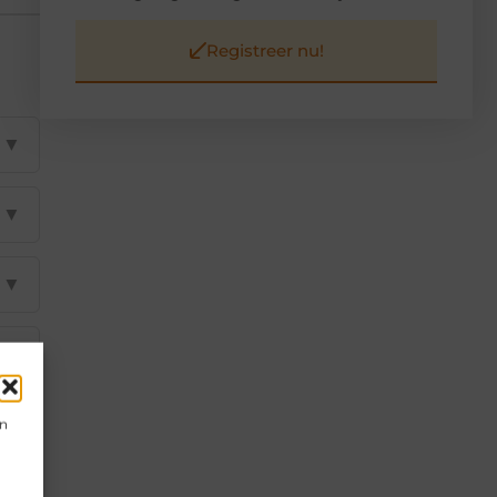
Registreer nu!
▼
▼
▼
▼
▼
en