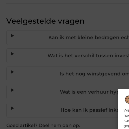
Veelgestelde vragen
Kan ik met kleine bedragen ech
Wat is het verschil tussen inve
Is het nog winstgevend om 
Wat is een verhuur hypot
Hoe kan ik passief inkom
Wij
hoe
kun
Goed artikel? Deel hem dan op:
gep