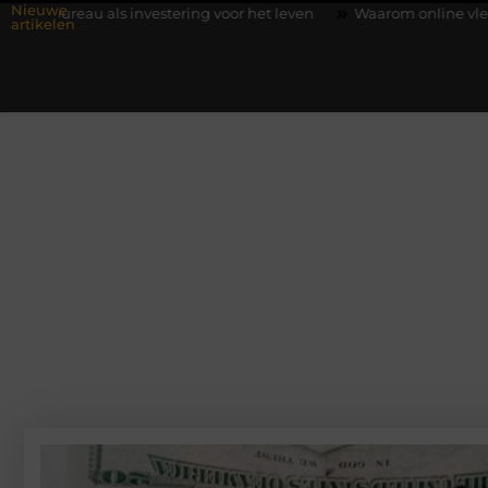
Nieuwe
vestering voor het leven
Waarom online vlees bestellen steeds 
artikelen