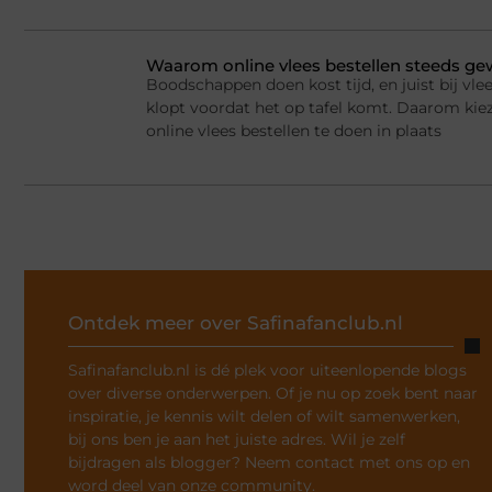
Waarom online vlees bestellen steeds g
Boodschappen doen kost tijd, en juist bij vlee
klopt voordat het op tafel komt. Daarom ki
online vlees bestellen te doen in plaats
Ontdek meer over Safinafanclub.nl
Safinafanclub.nl is dé plek voor uiteenlopende blogs
over diverse onderwerpen. Of je nu op zoek bent naar
inspiratie, je kennis wilt delen of wilt samenwerken,
bij ons ben je aan het juiste adres. Wil je zelf
bijdragen als blogger? Neem contact met ons op en
word deel van onze community.