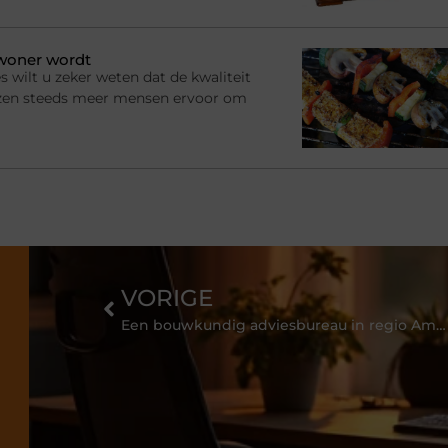
ewoner wordt
s wilt u zeker weten dat de kwaliteit
ezen steeds meer mensen ervoor om
VORIGE
Een bouwkundig adviesbureau in regio Amsterdam begeleidt uw bouwproject van A tot Z