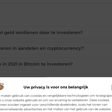
t geld verdienen door te investeren?
steren in aandelen en cryptocurrency?
in 2021 in Bitcoin te investeren?
heek en waarom is deze duurder?
Uw privacy is voor ons belangrijk
en opbouwen door te investeren?
 maken gebruik van cookies en vergelijkbare technologieën om te begrijp
 u onze website gebruikt en om uw ervaring te verbeteren. Deze cookies
nen worden ingezet voor verschillende doeleinden, zoals het tonen van
ersonaliseerde advertenties en het meten van het gebruik van de website.