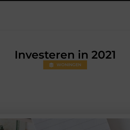
gewoner wordt
Aanhanger huren bij JobCar: kies tussen een o
Investeren in 2021
WONINGEN