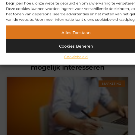
begrijpen hoe u onze website gebruikt en om uw ervaring te verbeteren
onze community.
Deze cookies kunnen worden ingezet voor verschillende doeleinden, zo
het tonen van gepersonaliseerde advertenties en het meten van het ge
van de website. Voor meer informatie kunt u ons cookiebeleid raadpleg
Over ons
Ons team
Alles Toestaan
Cookies Beheren
Cookiebeleid
Gerelateerde artikelen
die u
mogelijk interesseren
MARKETING