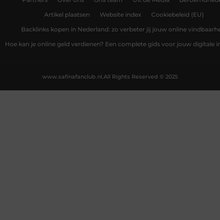
Artikel plaatsen
Website index
Cookiebeleid (EU)
Backlinks kopen in Nederland: zo verbeter jij jouw online vindbaarh
Hoe kan je online geld verdienen? Een complete gids voor jouw digitale
www.safinafanclub.nl.
All Rights Reserved © 2025