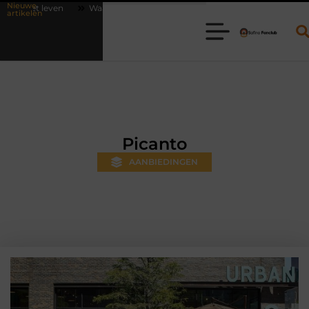
Nieuwe
arom online vlees bestellen steeds gewoner wordt
Aanhanger huren 
artikelen
Picanto
AANBIEDINGEN