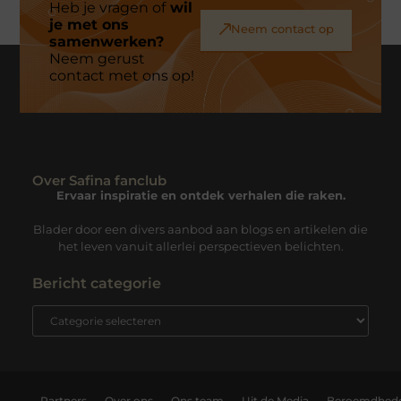
Heb je vragen of
wil
je met ons
Neem contact op
samenwerken?
Neem gerust
contact met ons op!
Over Safina fanclub
Ervaar inspiratie en ontdek verhalen die raken.
Blader door een divers aanbod aan blogs en artikelen die
het leven vanuit allerlei perspectieven belichten.
Bericht categorie
Partners
Over ons
Ons team
Uit de Media
Beroemdhed