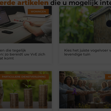
erde artikelen
die u mogelijk int
WONINGEN
n die tegelijk
Kies het juiste vogelvoer 
n: zo bereidt uw VvE zich
levendige tuin
at komt
PARTICULIERE DIENSTVERLENING
A