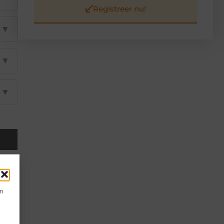
Registreer nu!
▼
▼
▼
en