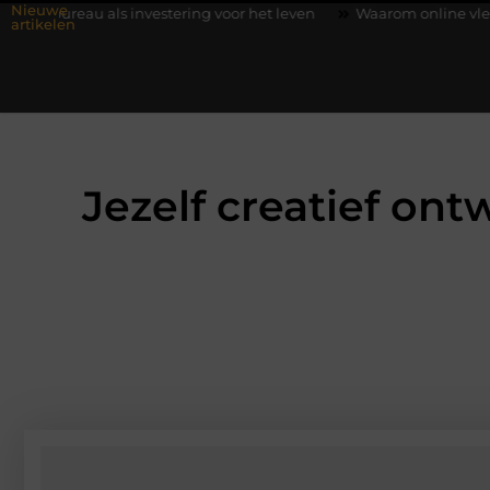
Nieuwe
investering voor het leven
Waarom online vlees bestellen stee
artikelen
Jezelf creatief ont