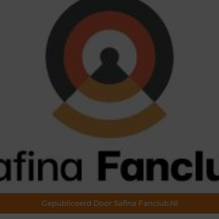
Gepubliceerd Door Safina Fanclub.nl