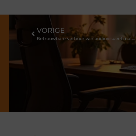
VORIGE
Betrouwbare verhuur van audiovisueel materiaal zorgt voor een onovertrefbaar effect