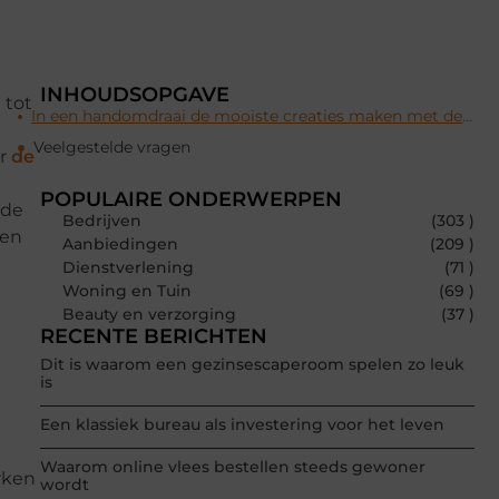
INHOUDSOPGAVE
 tot
In een handomdraai de mooiste creaties maken met de beste hobbymaterialen
Veelgestelde vragen
or
de
POPULAIRE ONDERWERPEN
nde
Bedrijven
(303 )
len
Aanbiedingen
(209 )
Dienstverlening
(71 )
Woning en Tuin
(69 )
Beauty en verzorging
(37 )
RECENTE BERICHTEN
Dit is waarom een gezinsescaperoom spelen zo leuk
is
Een klassiek bureau als investering voor het leven
Waarom online vlees bestellen steeds gewoner
rken
wordt