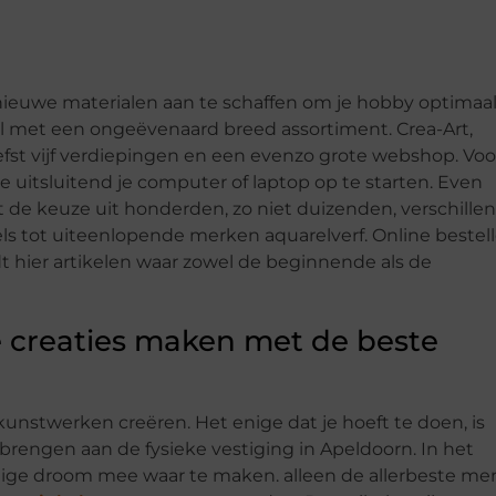
 nieuwe materialen aan te schaffen om je hobby optimaal
el met een ongeëvenaard breed assortiment. Crea-Art,
fst vijf verdiepingen en een evenzo grote webshop. Vo
e uitsluitend je computer of laptop op te starten. Even
ebt de keuze uit honderden, zo niet duizenden, verschille
els tot uiteenlopende merken aquarelverf. Online bestel
ndt hier artikelen waar zowel de beginnende als de
 creaties maken met de beste
unstwerken creëren. Het enige dat je hoeft te doen, is
 brengen aan de fysieke vestiging in Apeldoorn. In het
nnige droom mee waar te maken. alleen de allerbeste me