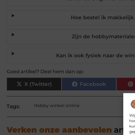
Hoe bestel ik makkelijk
Zijn de hobbymateriale
Kan ik ook fysiek naar de win
Goed artikel? Deel hem dan op:
X (Twitter)
Facebook
Hobby winkel online
Tags:
Wij
hoe
kun
Verken onze aanbevolen
artik
gep