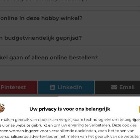
 online in deze hobby winkel?
n budgetvriendelijk geprijsd?
kel gaan of alleen online bestellen?
Pinterest
LinkedIn
Email
Uw privacy is voor ons belangrijk
 maken gebruik van cookies en vergelijkbare technologieën om te begrijp
 u onze website gebruikt en om uw ervaring te verbeteren. Deze cookies
nen worden ingezet voor verschillende doeleinden, zoals het tonen van
elen voor jou.
ersonaliseerde advertenties en het meten van het gebruik van de website.