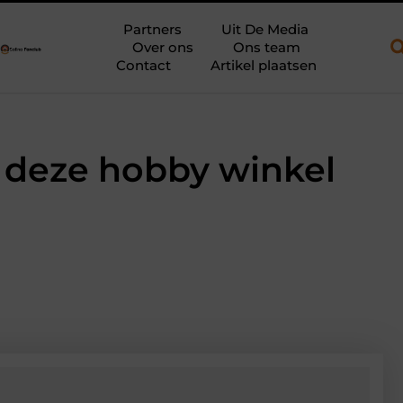
 open aanhanger en een plateauwagen
Bouwfolie als stille krac
Partners
Uit De Media
Over ons
Ons team
Contact
Artikel plaatsen
ij deze hobby winkel