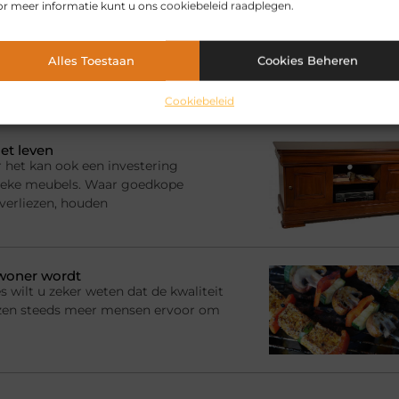
r meer informatie kunt u ons cookiebeleid raadplegen.
en zo leuk is
hele gezin. Zeker omdat het er
ltijd wel één persoon weg is, druk
Alles Toestaan
Cookies Beheren
Cookiebeleid
et leven
 het kan ook een investering
ssieke meubels. Waar goedkope
 verliezen, houden
ewoner wordt
s wilt u zeker weten dat de kwaliteit
ezen steeds meer mensen ervoor om