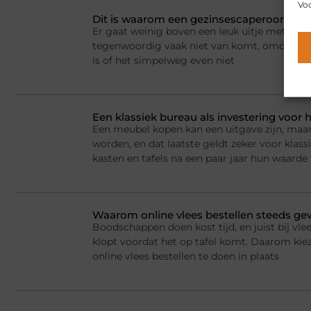
Voo
Dit is waarom een gezinsescaperoom spel
Er gaat weinig boven een leuk uitje met het 
tegenwoordig vaak niet van komt, omdat er a
is of het simpelweg even niet
Een klassiek bureau als investering voor h
Een meubel kopen kan een uitgave zijn, maar
worden, en dat laatste geldt zeker voor kla
kasten en tafels na een paar jaar hun waarde
Waarom online vlees bestellen steeds g
Boodschappen doen kost tijd, en juist bij vlee
klopt voordat het op tafel komt. Daarom ki
online vlees bestellen te doen in plaats