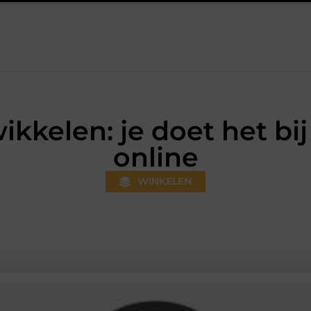
ds gewoner wordt
Aanhanger huren bij JobCar: kies tussen een
wikkelen: je doet het b
online
WINKELEN