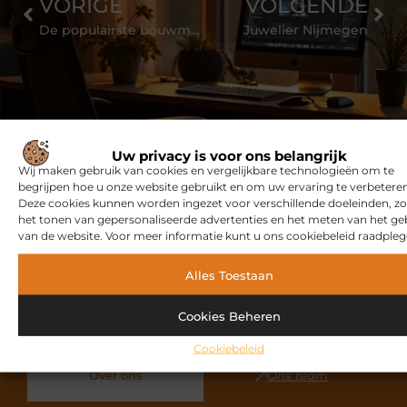
VORIGE
VOLGENDE
De populairste bouwmaterialen op een rijtje
Juwelier Nijmegen
Uw privacy is voor ons belangrijk
Wij maken gebruik van cookies en vergelijkbare technologieën om te
begrijpen hoe u onze website gebruikt en om uw ervaring te verbeteren
Ontdek meer over Safinafanclub.nl
Deze cookies kunnen worden ingezet voor verschillende doeleinden, zo
het tonen van gepersonaliseerde advertenties en het meten van het ge
Safinafanclub.nl is dé plek voor uiteenlopende blogs
van de website. Voor meer informatie kunt u ons cookiebeleid raadpleg
over diverse onderwerpen. Of je nu op zoek bent naar
inspiratie, je kennis wilt delen of wilt samenwerken, bij
Alles Toestaan
ons ben je aan het juiste adres. Wil je zelf bijdragen als
blogger? Neem contact met ons op en word deel van
Cookies Beheren
onze community.
Cookiebeleid
Over ons
Ons team