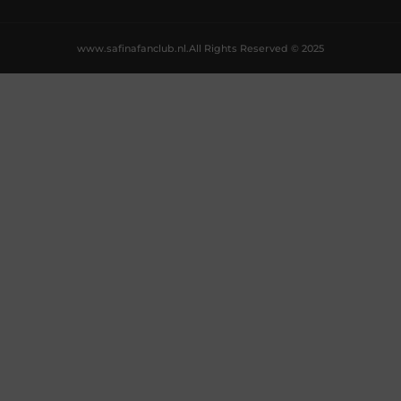
www.safinafanclub.nl.
All Rights Reserved © 2025