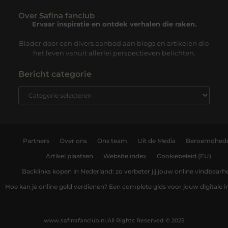
Over Safina fanclub
Ervaar inspiratie en ontdek verhalen die raken.
Blader door een divers aanbod aan blogs en artikelen die
het leven vanuit allerlei perspectieven belichten.
Bericht categorie
Partners
Over ons
Ons team
Uit de Media
Beroemdhed
Artikel plaatsen
Website index
Cookiebeleid (EU)
Backlinks kopen in Nederland: zo verbeter jij jouw online vindbaarh
Hoe kan je online geld verdienen? Een complete gids voor jouw digitale
www.safinafanclub.nl.
All Rights Reserved © 2025