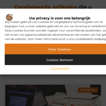
Gerelateerde artikelen
die u
mogelijk interesseren
Uw privacy is voor ons belangrijk
Wij maken gebruik van cookies en vergelijkbare technologieën om te
MARKETING
begrijpen hoe u onze website gebruikt en om uw ervaring te verbeteren
Deze cookies kunnen worden ingezet voor verschillende doeleinden, zo
het tonen van gepersonaliseerde advertenties en het meten van het ge
van de website. Voor meer informatie kunt u ons cookiebeleid raadpleg
Alles Toestaan
Cookies Beheren
Cookiebeleid
Hoe u een webshop laat bouwen die klaar is voor
internationale verkoop
WONINGEN