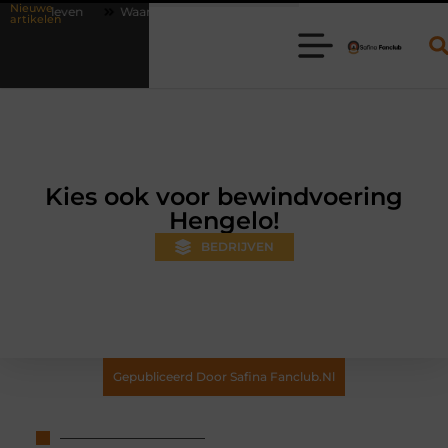
Nieuwe
aarom online vlees bestellen steeds gewoner wordt
Aanhanger huren
artikelen
Kies ook voor bewindvoering
Hengelo!
BEDRIJVEN
Gepubliceerd Door Safina Fanclub.nl