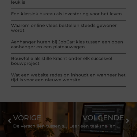
leuk is
Een klassiek bureau als investering voor het leven
Waarom online vlees bestellen steeds gewoner
wordt
Aanhanger huren bij JobCar: kies tussen een open
aanhanger en een plateauwagen
Bouwfolie als stille kracht onder elk succesvol
bouwproject
Wat een website redesign inhoudt en wanneer het
tijd is voor een nieuwe website
VORIGE
VOLGENDE
De verschillen tussen software op maat en uit een pakket
Leer een taal snel en makkelijk onder hypnose