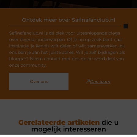
Ontdek meer over Safinafanclub.nl
Safinafanclub.nl is dé plek voor uiteenlopende blogs
over diverse onderwerpen. Of je nu op zoek bent naar
inspiratie, je kennis wilt delen of wilt samenwerken, bij
ons ben je aan het juiste adres. Wil je zelf bijdragen als
blogger? Neem contact met ons op en word deel van
onze community.
Over ons
Ons team
Gerelateerde artikelen
die u
mogelijk interesseren