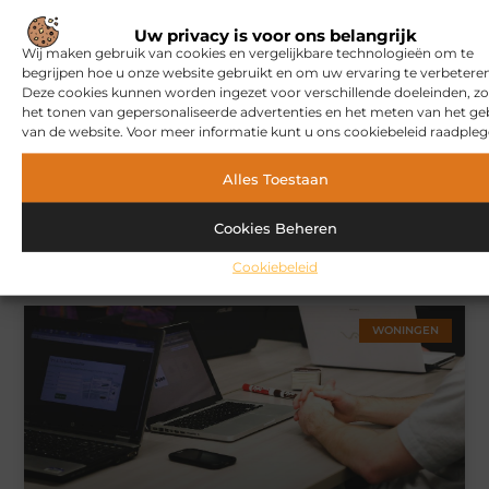
MARKETING
Uw privacy is voor ons belangrijk
Wij maken gebruik van cookies en vergelijkbare technologieën om te
begrijpen hoe u onze website gebruikt en om uw ervaring te verbeteren
Deze cookies kunnen worden ingezet voor verschillende doeleinden, zo
het tonen van gepersonaliseerde advertenties en het meten van het ge
van de website. Voor meer informatie kunt u ons cookiebeleid raadpleg
Alles Toestaan
Cookies Beheren
Hoe u een webshop laat bouwen die klaar is voor
internationale verkoop
Cookiebeleid
WONINGEN