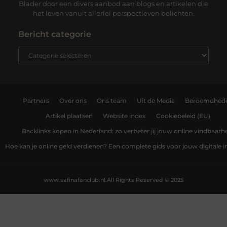
Blader door een divers aanbod aan blogs en artikelen die
het leven vanuit allerlei perspectieven belichten.
Bericht categorie
Partners
Over ons
Ons team
Uit de Media
Beroemdhed
Artikel plaatsen
Website index
Cookiebeleid (EU)
Backlinks kopen in Nederland: zo verbeter jij jouw online vindbaarh
Hoe kan je online geld verdienen? Een complete gids voor jouw digitale
www.safinafanclub.nl.
All Rights Reserved © 2025