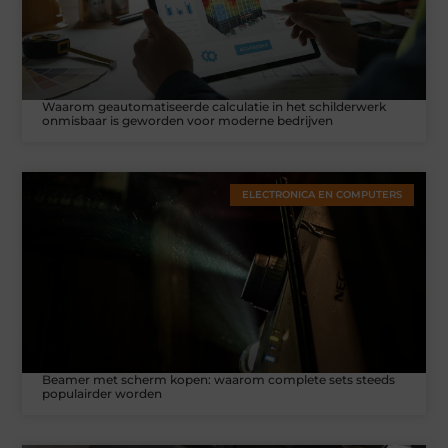
Waarom geautomatiseerde calculatie in het schilderwerk
onmisbaar is geworden voor moderne bedrijven
ELECTRONICA EN COMPUTERS
Beamer met scherm kopen: waarom complete sets steeds
populairder worden