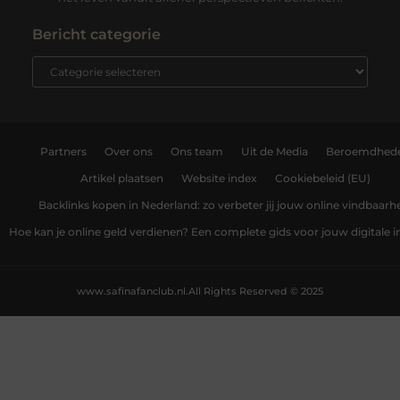
Bericht categorie
Partners
Over ons
Ons team
Uit de Media
Beroemdhed
Artikel plaatsen
Website index
Cookiebeleid (EU)
Backlinks kopen in Nederland: zo verbeter jij jouw online vindbaarh
Hoe kan je online geld verdienen? Een complete gids voor jouw digitale
www.safinafanclub.nl.
All Rights Reserved © 2025