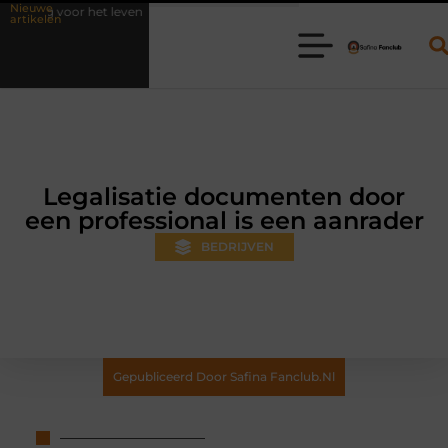
Nieuwe
en
Waarom online vlees bestellen steeds gewoner wordt
Aanhan
artikelen
Legalisatie documenten door
een professional is een aanrader
BEDRIJVEN
Gepubliceerd Door Safina Fanclub.nl