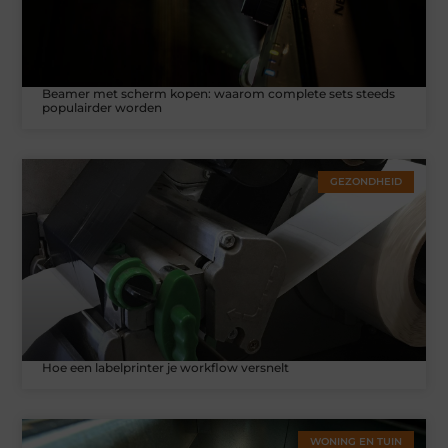
Beamer met scherm kopen: waarom complete sets steeds
populairder worden
GEZONDHEID
Hoe een labelprinter je workflow versnelt
WONING EN TUIN