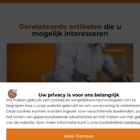
Gerelateerde artikelen
die u
mogelijk interesseren
MARKETING
Uw privacy is voor ons belangrijk
Wij maken gebruik van cookies en vergelijkbare technologieën om te
begrijpen hoe u onze website gebruikt en om uw ervaring te verbeteren
Hoe u een webshop laat bouwen die klaar is voor
Deze cookies kunnen worden ingezet voor verschillende doeleinden, zo
internationale verkoop
het tonen van gepersonaliseerde advertenties en het meten van het ge
van de website. Voor meer informatie kunt u ons cookiebeleid raadpleg
Alles Toestaan
WONINGEN