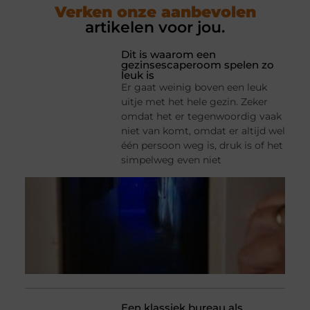
Verken onze aanbevolen
artikelen voor jou.
Dit is waarom een
gezinsescaperoom spelen zo
leuk is
Er gaat weinig boven een leuk
uitje met het hele gezin. Zeker
omdat het er tegenwoordig vaak
niet van komt, omdat er altijd wel
één persoon weg is, druk is of het
simpelweg even niet
Een klassiek bureau als