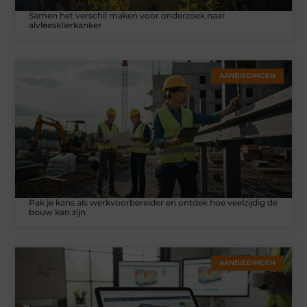
Samen het verschil maken voor onderzoek naar
alvleesklierkanker
AANBIEDINGEN
Pak je kans als werkvoorbereider en ontdek hoe veelzijdig de
bouw kan zijn
AANBIEDINGEN