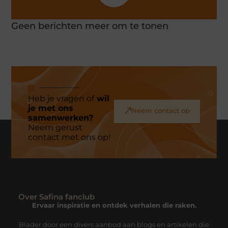
Geen berichten meer om te tonen
Heb je vragen of
wil
je met ons
Neem contact op
samenwerken?
Neem gerust
contact met ons op!
Over Safina fanclub
Ervaar inspiratie en ontdek verhalen die raken.
Blader door een divers aanbod aan blogs en artikelen die