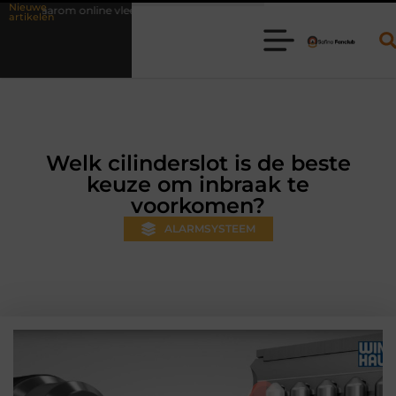
Nieuwe
ees bestellen steeds gewoner wordt
Aanhanger huren bij JobCar: ki
artikelen
Welk cilinderslot is de beste
keuze om inbraak te
voorkomen?
ALARMSYSTEEM