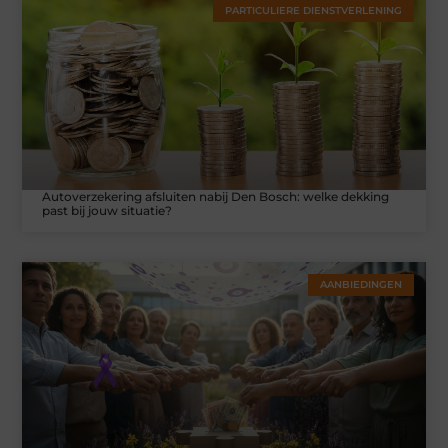
PARTICULIERE DIENSTVERLENING
Autoverzekering afsluiten nabij Den Bosch: welke dekking
past bij jouw situatie?
AANBIEDINGEN