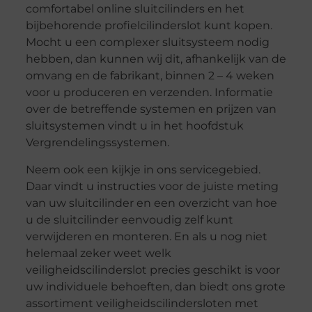
comfortabel online sluitcilinders en het
bijbehorende profielcilinderslot kunt kopen.
Mocht u een complexer sluitsysteem nodig
hebben, dan kunnen wij dit, afhankelijk van de
omvang en de fabrikant, binnen 2 – 4 weken
voor u produceren en verzenden. Informatie
over de betreffende systemen en prijzen van
sluitsystemen vindt u in het hoofdstuk
Vergrendelingssystemen.
Neem ook een kijkje in ons servicegebied.
Daar vindt u instructies voor de juiste meting
van uw sluitcilinder en een overzicht van hoe
u de sluitcilinder eenvoudig zelf kunt
verwijderen en monteren. En als u nog niet
helemaal zeker weet welk
veiligheidscilinderslot precies geschikt is voor
uw individuele behoeften, dan biedt ons grote
assortiment veiligheidscilindersloten met