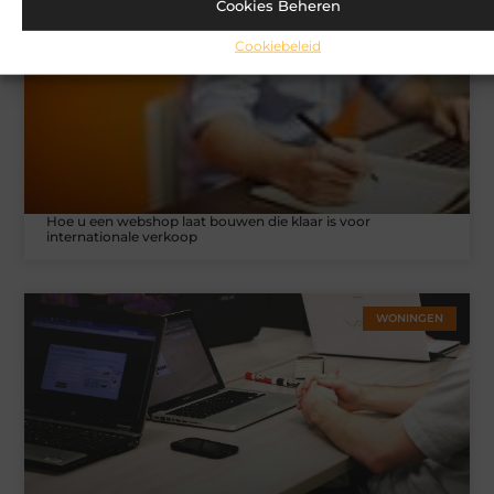
Cookies Beheren
MARKETING
Cookiebeleid
Hoe u een webshop laat bouwen die klaar is voor
internationale verkoop
WONINGEN