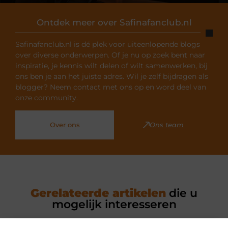
Ontdek meer over Safinafanclub.nl
Safinafanclub.nl is dé plek voor uiteenlopende blogs
over diverse onderwerpen. Of je nu op zoek bent naar
inspiratie, je kennis wilt delen of wilt samenwerken, bij
ons ben je aan het juiste adres. Wil je zelf bijdragen als
blogger? Neem contact met ons op en word deel van
onze community.
Over ons
Ons team
Gerelateerde artikelen
die u
mogelijk interesseren