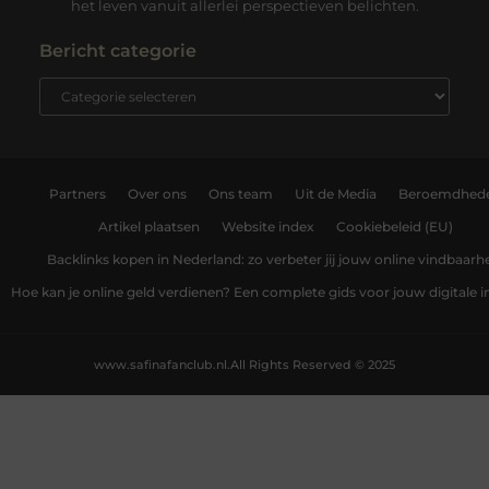
het leven vanuit allerlei perspectieven belichten.
Bericht categorie
Partners
Over ons
Ons team
Uit de Media
Beroemdhed
Artikel plaatsen
Website index
Cookiebeleid (EU)
Backlinks kopen in Nederland: zo verbeter jij jouw online vindbaarh
Hoe kan je online geld verdienen? Een complete gids voor jouw digitale
www.safinafanclub.nl.
All Rights Reserved © 2025