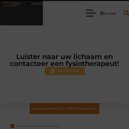
Nieuwe
arom online vlees bestellen steeds gewoner wordt
Aanhanger huren 
artikelen
Luister naar uw lichaam en
contacteer een fysiotherapeut!
BEDRIJVEN
Gepubliceerd Door Safina Fanclub.nl