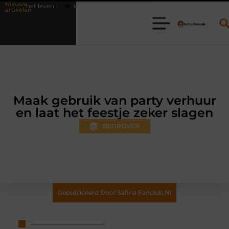
Nieuwe
Waarom online vlees bestellen steeds gewoner wordt
Aanhanger h
artikelen
Maak gebruik van party verhuur
en laat het feestje zeker slagen
BEDRIJVEN
Gepubliceerd Door Safina Fanclub.nl