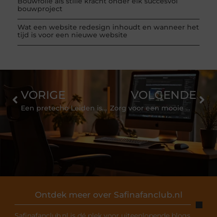
Bouwfolie als stille kracht onder elk succesvol
bouwproject
Wat een website redesign inhoudt en wanneer het
tijd is voor een nieuwe website
VORIGE
VOLGENDE
Een pretecho Leiden is een aanrader!
Zorg voor een mooie werkomgeving dankzij de hovenier
Ontdek meer over Safinafanclub.nl
Safinafanclub.nl is dé plek voor uiteenlopende blogs