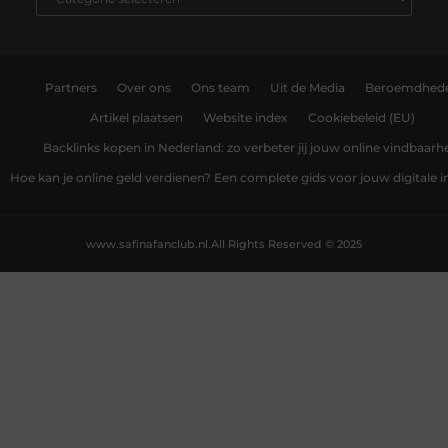
Partners
Over ons
Ons team
Uit de Media
Beroemdhed
Artikel plaatsen
Website index
Cookiebeleid (EU)
Backlinks kopen in Nederland: zo verbeter jij jouw online vindbaarh
Hoe kan je online geld verdienen? Een complete gids voor jouw digitale
www.safinafanclub.nl.
All Rights Reserved © 2025