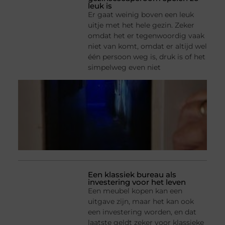
leuk is
Er gaat weinig boven een leuk
uitje met het hele gezin. Zeker
omdat het er tegenwoordig vaak
niet van komt, omdat er altijd wel
één persoon weg is, druk is of het
simpelweg even niet
Een klassiek bureau als
investering voor het leven
Een meubel kopen kan een
uitgave zijn, maar het kan ook
een investering worden, en dat
laatste geldt zeker voor klassieke