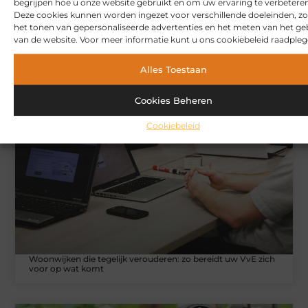
begrijpen hoe u onze website gebruikt en om uw ervaring te verbeteren
Deze cookies kunnen worden ingezet voor verschillende doeleinden, zo
het tonen van gepersonaliseerde advertenties en het meten van het ge
van de website. Voor meer informatie kunt u ons cookiebeleid raadpleg
Alles Toestaan
Hoe u een webshop laat bouwen die klaar is voor
internationale verkoop
Cookies Beheren
Cookiebeleid
WONINGEN
Woonwijken die tegelijk verouderen: zo bereidt uw VvE zich
voor op wat komt