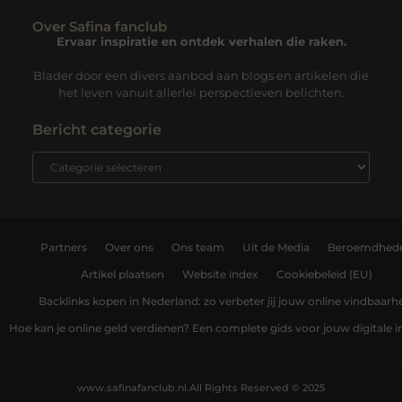
Over Safina fanclub
Ervaar inspiratie en ontdek verhalen die raken.
Blader door een divers aanbod aan blogs en artikelen die
het leven vanuit allerlei perspectieven belichten.
Bericht categorie
Partners
Over ons
Ons team
Uit de Media
Beroemdhed
Artikel plaatsen
Website index
Cookiebeleid (EU)
Backlinks kopen in Nederland: zo verbeter jij jouw online vindbaarh
Hoe kan je online geld verdienen? Een complete gids voor jouw digitale
www.safinafanclub.nl.
All Rights Reserved © 2025