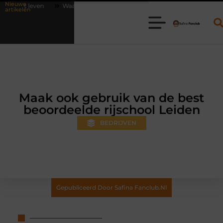
Nieuwe
Waarom online vlees bestellen steeds gewoner wordt
Aanhanger hure
artikelen
Maak ook gebruik van de best
beoordeelde rijschool Leiden
BEDRIJVEN
Gepubliceerd Door Safina Fanclub.nl