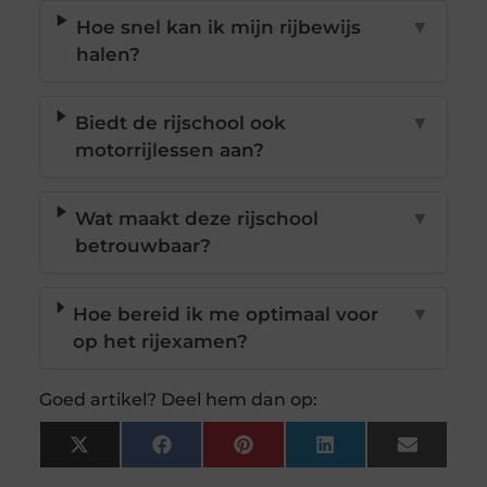
Hoe snel kan ik mijn rijbewijs
▼
halen?
Biedt de rijschool ook
▼
motorrijlessen aan?
Wat maakt deze rijschool
▼
betrouwbaar?
Hoe bereid ik me optimaal voor
▼
op het rijexamen?
Goed artikel? Deel hem dan op:
X
Facebook
Pinterest
LinkedIn
Email
(Twitter)