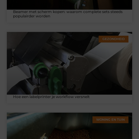
Beamer met scherm kopen: waarom complete sets steeds
populairder worden
GEZONDHEID
Hoe een labelprinter je workflow versnelt
WONING EN TUIN