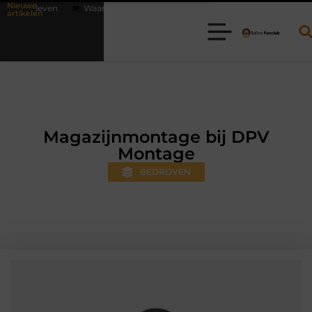
Nieuwe
aarom online vlees bestellen steeds gewoner wordt
Aanhanger huren
artikelen
Magazijnmontage bij DPV
Montage
BEDRIJVEN