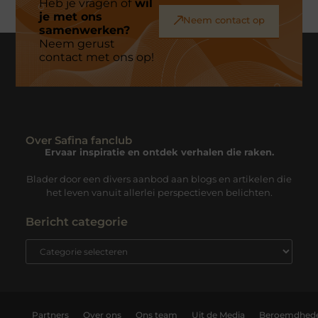
Heb je vragen of
wil
je met ons
Neem contact op
samenwerken?
Neem gerust
contact met ons op!
Over Safina fanclub
Ervaar inspiratie en ontdek verhalen die raken.
Blader door een divers aanbod aan blogs en artikelen die
het leven vanuit allerlei perspectieven belichten.
Bericht categorie
Partners
Over ons
Ons team
Uit de Media
Beroemdhed