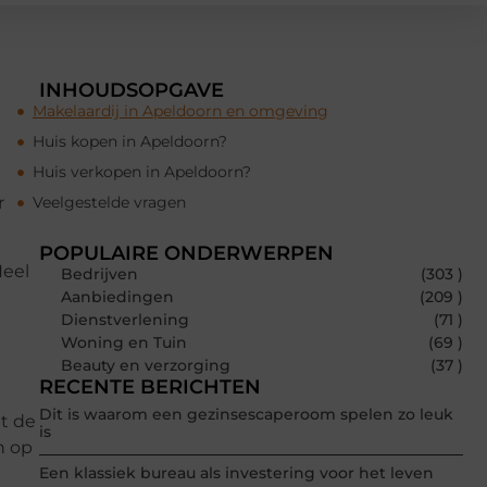
INHOUDSOPGAVE
Makelaardij in Apeldoorn en omgeving
Huis kopen in Apeldoorn?
Huis verkopen in Apeldoorn?
r
Veelgestelde vragen
POPULAIRE ONDERWERPEN
Heel
Bedrijven
(303 )
Aanbiedingen
(209 )
Dienstverlening
(71 )
Woning en Tuin
(69 )
Beauty en verzorging
(37 )
RECENTE BERICHTEN
Dit is waarom een gezinsescaperoom spelen zo leuk
t de
is
n op
Een klassiek bureau als investering voor het leven