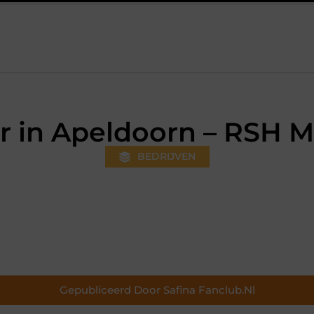
eds gewoner wordt
Aanhanger huren bij JobCar: kies tussen e
r in Apeldoorn – RSH M
BEDRIJVEN
Gepubliceerd Door Safina Fanclub.nl