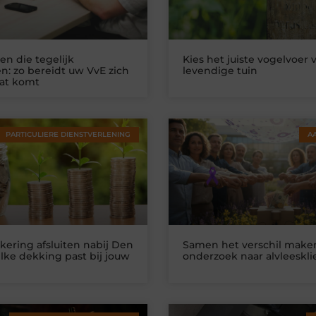
n die tegelijk
Kies het juiste vogelvoer 
n: zo bereidt uw VvE zich
levendige tuin
at komt
PARTICULIERE DIENSTVERLENING
A
kering afsluiten nabij Den
Samen het verschil make
lke dekking past bij jouw
onderzoek naar alvleeskl