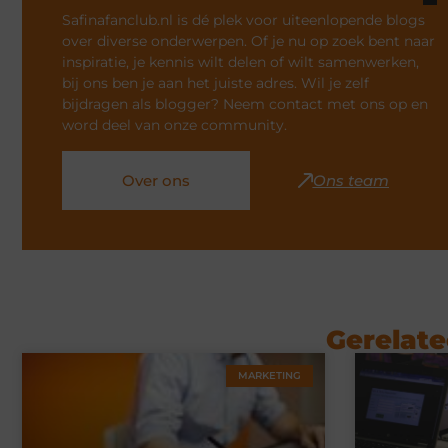
Safinafanclub.nl is dé plek voor uiteenlopende blogs
over diverse onderwerpen. Of je nu op zoek bent naar
inspiratie, je kennis wilt delen of wilt samenwerken,
bij ons ben je aan het juiste adres. Wil je zelf
bijdragen als blogger? Neem contact met ons op en
word deel van onze community.
Over ons
Ons team
Gerelate
MARKETING