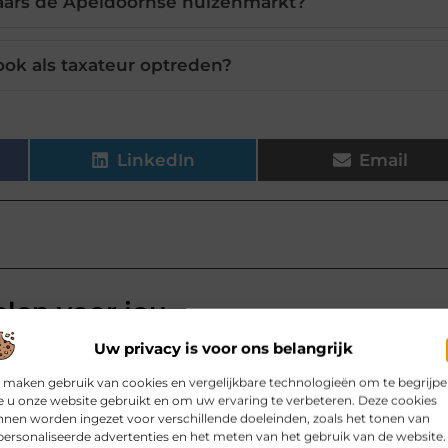
ars de Apeldoornse huizenmarkt?
ok als taxateur optreden?
LinkedIn
Email
elen voor jou.
Uw privacy is voor ons belangrijk
en zo leuk is
hele gezin. Zeker omdat het er
 maken gebruik van cookies en vergelijkbare technologieën om te begrijp
ltijd wel één persoon weg is, druk
 u onze website gebruikt en om uw ervaring te verbeteren. Deze cookies
nen worden ingezet voor verschillende doeleinden, zoals het tonen van
ersonaliseerde advertenties en het meten van het gebruik van de website.