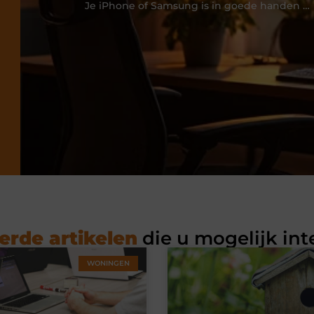
Je iPhone of Samsung is in goede handen bij PDA Repair
erde artikelen
die u mogelijk int
WONINGEN