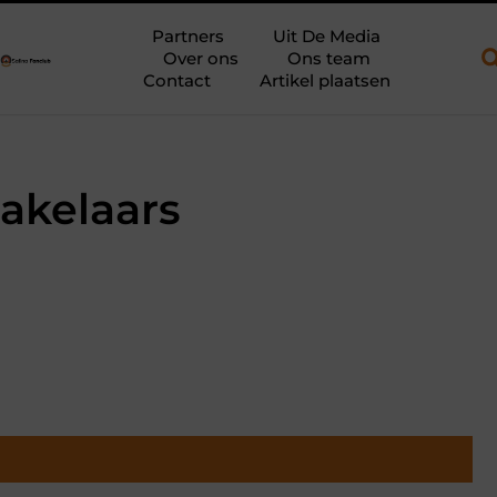
en open aanhanger en een plateauwagen
Bouwfolie als stille kra
Partners
Uit De Media
Over ons
Ons team
Contact
Artikel plaatsen
akelaars