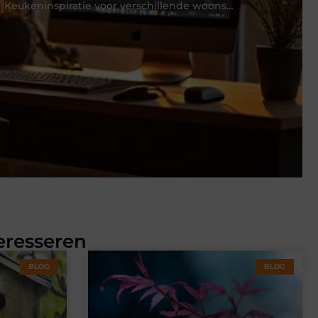
Keukeninspiratie voor verschillende woonstijlen
eresseren
BLOG
BLOG