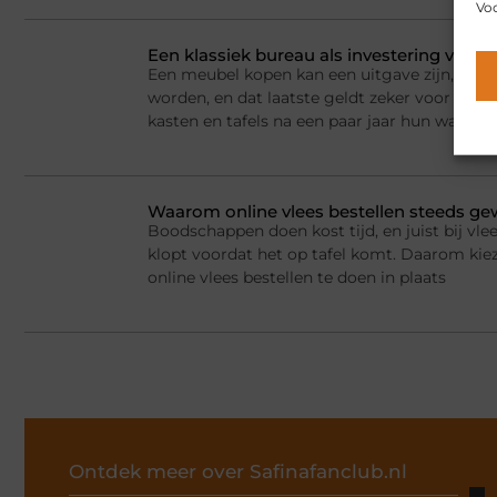
Voo
Een klassiek bureau als investering voor h
Een meubel kopen kan een uitgave zijn, maar
worden, en dat laatste geldt zeker voor kla
kasten en tafels na een paar jaar hun waarde
Waarom online vlees bestellen steeds g
Boodschappen doen kost tijd, en juist bij vlee
klopt voordat het op tafel komt. Daarom ki
online vlees bestellen te doen in plaats
Ontdek meer over Safinafanclub.nl