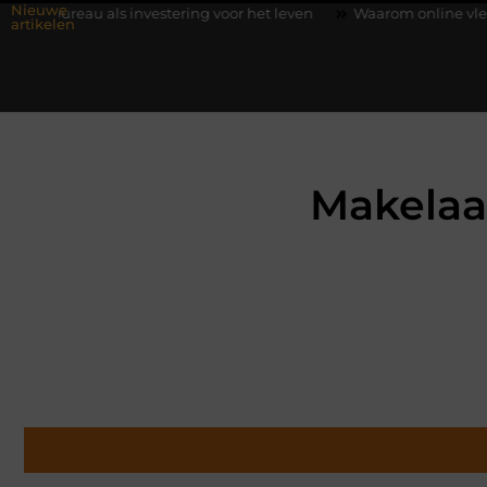
Nieuwe
s investering voor het leven
Waarom online vlees bestellen ste
artikelen
Makelaa