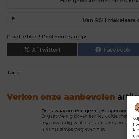
Hoe goed kennen de makela
Kan RSH Makelaars o
Goed artikel? Deel hem dan op:
X (Twitter)
Facebook
Tags:
Verken onze aanbevolen
artik
Dit is waarom een gezinsescaperoom spel
Er gaat weinig boven een leuk uitje met het 
Wij
tegenwoordig vaak niet van komt, omdat er a
hoe
is of het simpelweg even niet
kun
gep