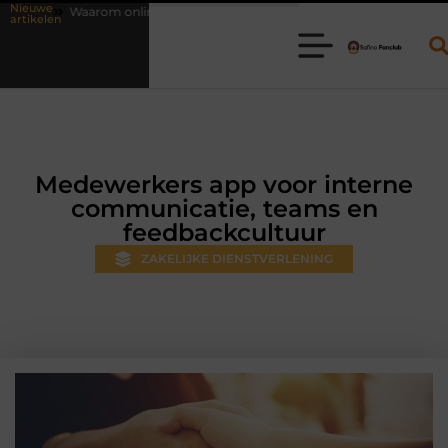
Nieuwe
 vlees bestellen steeds gewoner wordt
Aanhanger huren bij JobCar:
artikelen
Medewerkers app voor interne
communicatie, teams en
feedbackcultuur
ZAKELIJKE DIENSTVERLENING