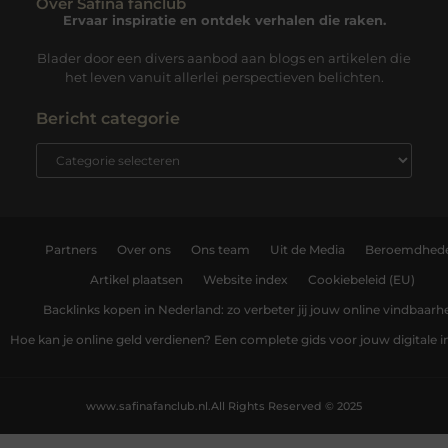
Over Safina fanclub
Ervaar inspiratie en ontdek verhalen die raken.
Blader door een divers aanbod aan blogs en artikelen die
het leven vanuit allerlei perspectieven belichten.
Bericht categorie
Partners
Over ons
Ons team
Uit de Media
Beroemdhed
Artikel plaatsen
Website index
Cookiebeleid (EU)
Backlinks kopen in Nederland: zo verbeter jij jouw online vindbaarh
Hoe kan je online geld verdienen? Een complete gids voor jouw digitale
www.safinafanclub.nl.
All Rights Reserved © 2025