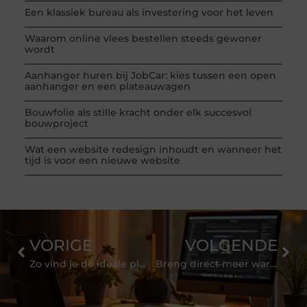
Een klassiek bureau als investering voor het leven
Waarom online vlees bestellen steeds gewoner
wordt
Aanhanger huren bij JobCar: kies tussen een open
aanhanger en een plateauwagen
Bouwfolie als stille kracht onder elk succesvol
bouwproject
Wat een website redesign inhoudt en wanneer het
tijd is voor een nieuwe website
VORIGE
VOLGENDE
Zo vind je de ideale plek voor je televisie
Breng direct meer warmte in je interieur met een prachtig nieuw vloerkleed