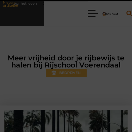
Nieuwe
Waarom online vlees bestellen steeds gewoner wordt
Aanhanger hu
artikelen
Meer vrijheid door je rijbewijs te
halen bij Rijschool Voerendaal
BEDRIJVEN