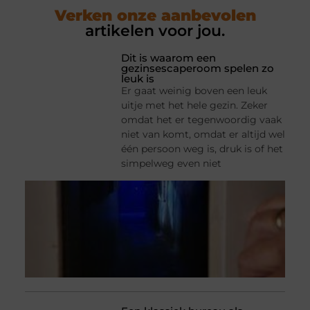
Verken onze aanbevolen
artikelen voor jou.
Dit is waarom een
gezinsescaperoom spelen zo
leuk is
Er gaat weinig boven een leuk
uitje met het hele gezin. Zeker
omdat het er tegenwoordig vaak
niet van komt, omdat er altijd wel
één persoon weg is, druk is of het
simpelweg even niet