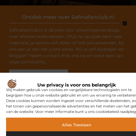
Ontdek meer over Safinafanclub.nl
Safinafanclub.nl is dé plek voor uiteenlopende blogs
over diverse onderwerpen. Of je nu op zoek bent naar
inspiratie, je kennis wilt delen of wilt samenwerken, bij
ons ben je aan het juiste adres. Wil je zelf bijdragen als
blogger? Neem contact met ons op en word deel van
onze community.
Over ons
Ons team
Uw privacy is voor ons belangrijk
Wij maken gebruik van cookies en vergelijkbare technologieën om te
begrijpen hoe u onze website gebruikt en om uw ervaring te verbeteren
Deze cookies kunnen worden ingezet voor verschillende doeleinden, zo
het tonen van gepersonaliseerde advertenties en het meten van het ge
van de website. Voor meer informatie kunt u ons cookiebeleid raadpleg
Gerelateerde artikelen
die u
mogelijk interesseren
Alles Toestaan