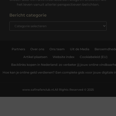
het leven vanuit allerlei perspectieven belichten.
Bericht categorie
Partners
Over ons
Ons team
Uit de Media
Beroemdhed
Artikel plaatsen
Website index
Cookiebeleid (EU)
Backlinks kopen in Nederland: zo verbeter jij jouw online vindbaarh
Hoe kan je online geld verdienen? Een complete gids voor jouw digitale
www.safinafanclub.nl.
All Rights Reserved © 2025