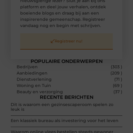
nieuwsgierige lezer? Sluit je aan bij ons
platform en deel jouw verhalen, ontdek
boeiende blogs en draag bij aan een
inspirerende gemeenschap. Registreer
vandaag nog en begin met schrijven.
Registreer nu!
POPULAIRE ONDERWERPEN
Bedrijven
(303 )
Aanbiedingen
(209 )
Dienstverlening
(71 )
Woning en Tuin
(69 )
Beauty en verzorging
(37 )
RECENTE BERICHTEN
Dit is waarom een gezinsescaperoom spelen zo
leuk is
Een klassiek bureau als investering voor het leven
Waarom online vlees bestellen steeds gewoner