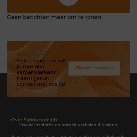
Geen berichten meer om te tonen
Heb je vragen of
wil
je met ons
Neem contact op
samenwerken?
Neem gerust
contact met ons op!
Over Safina fanclub
Ervaar inspiratie en ontdek verhalen die raken.
Blader door een divers aanbod aan blogs en artikelen die