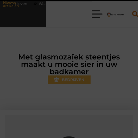
Nieuwe
Waarom online vlees bestellen steeds gewoner wordt
Aanhanger hure
artikelen
Met glasmozaïek steentjes
maakt u mooie sier in uw
badkamer
BEDRIJVEN