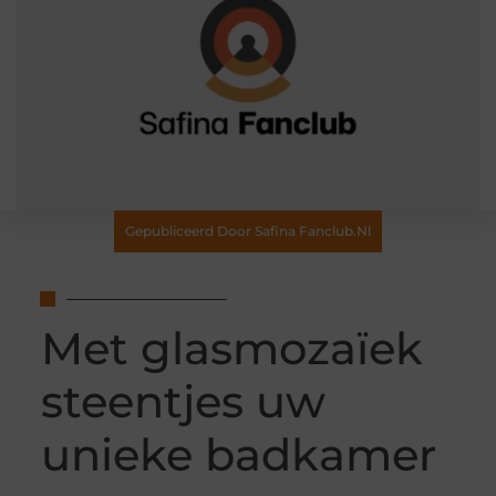
Gepubliceerd Door Safina Fanclub.nl
Met glasmozaïek
steentjes uw
unieke badkamer