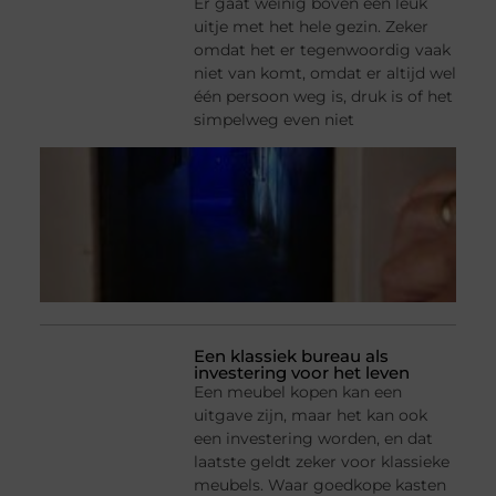
Er gaat weinig boven een leuk
uitje met het hele gezin. Zeker
omdat het er tegenwoordig vaak
niet van komt, omdat er altijd wel
één persoon weg is, druk is of het
simpelweg even niet
Een klassiek bureau als
investering voor het leven
Een meubel kopen kan een
uitgave zijn, maar het kan ook
een investering worden, en dat
laatste geldt zeker voor klassieke
meubels. Waar goedkope kasten