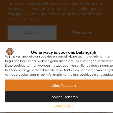
inspiratie, je kennis wilt delen of wilt samenwerken, bij
ons ben je aan het juiste adres. Wil je zelf bijdragen als
blogger? Neem contact met ons op en word deel van
onze community.
Over ons
Ons team
Uw privacy is voor ons belangrijk
Wij maken gebruik van cookies en vergelijkbare technologieën om te
begrijpen hoe u onze website gebruikt en om uw ervaring te verbeteren
Gerelateerde artikelen
die u
Deze cookies kunnen worden ingezet voor verschillende doeleinden, zo
het tonen van gepersonaliseerde advertenties en het meten van het ge
mogelijk interesseren
van de website. Voor meer informatie kunt u ons cookiebeleid raadpleg
Alles Toestaan
MARKETING
Cookies Beheren
Cookiebeleid