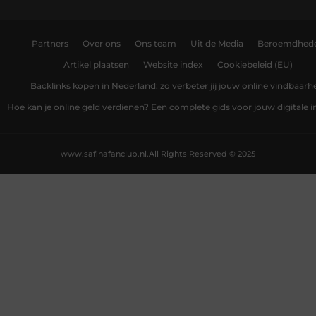
Partners
Over ons
Ons team
Uit de Media
Beroemdhed
Artikel plaatsen
Website index
Cookiebeleid (EU)
Backlinks kopen in Nederland: zo verbeter jij jouw online vindbaarh
Hoe kan je online geld verdienen? Een complete gids voor jouw digitale
www.safinafanclub.nl.
All Rights Reserved © 2025