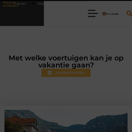
Nieuwe
arom online vlees bestellen steeds gewoner wordt
Aanhanger huren 
artikelen
Met welke voertuigen kan je op
vakantie gaan?
AANBIEDINGEN