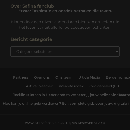
Over Safina fanclub
Ervaar inspiratie en ontdek verhalen die raken.
Blader door een divers aanbod aan blogs en artikelen die
het leven vanuit allerlei perspectieven belichten.
Bericht categorie
Partners
Over ons
Ons team
Uit de Media
Beroemdhed
Artikel plaatsen
Website index
Cookiebeleid (EU)
Backlinks kopen in Nederland: zo verbeter jij jouw online vindbaarh
Hoe kan je online geld verdienen? Een complete gids voor jouw digitale
www.safinafanclub.nl.
All Rights Reserved © 2025