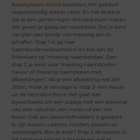
Naamplaten online
bestellen, het gebeurt
tegenwoordig steeds vaker. En het leuke is
dat je een geheel eigen ontwerp kunt maken.
We geven je graag een voorbeeld. Stel je bent
van plan een bordje van messing aan te
schaffen. Stap 1 is: ga naar
naambordenwebwinkel.nl en klik aan de
linkerkant op ‘messing naambordjes’. Dan
stap 2, je kiest voor ‘messing naamborden
nieuw’ of ‘messing naamplaten met
afbeeldingen’. Als je een afbeelding wel ziet
zitten, maak je vervolgens -stap 3- een keuze
uit de tientallen foto’s. Het gaat dan
bijvoorbeeld om een plaatje met een klavertje
vier, een viskotter, een molen of een VW
Kever. Ook aan dierenliefhebbers is gedacht.
Er zijn koeien, varkens, honden, poezen en
watervogels. Ben je eruit? Stap 5, de laatste, in
dit creatieve proces is doorgeven wat je