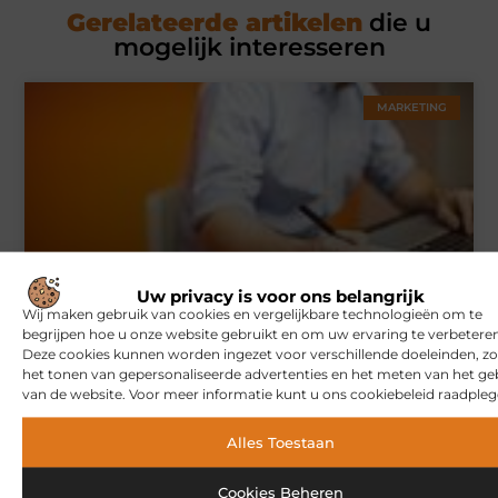
Gerelateerde artikelen
die u
mogelijk interesseren
MARKETING
Uw privacy is voor ons belangrijk
Hoe u een webshop laat bouwen die klaar is voor
Wij maken gebruik van cookies en vergelijkbare technologieën om te
internationale verkoop
begrijpen hoe u onze website gebruikt en om uw ervaring te verbeteren
Deze cookies kunnen worden ingezet voor verschillende doeleinden, zo
het tonen van gepersonaliseerde advertenties en het meten van het ge
van de website. Voor meer informatie kunt u ons cookiebeleid raadpleg
WONINGEN
Alles Toestaan
Cookies Beheren