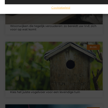
Cookiebeleid
Woonwijken die tegelijk verouderen: zo bereidt uw VvE zich
voor op wat komt
BLOG
Kies het juiste vogelvoer voor een levendige tuin