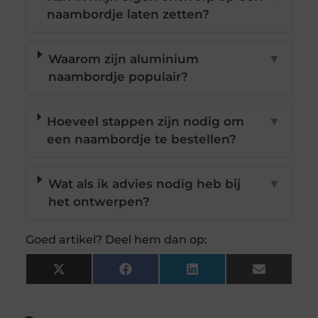
naambordje laten zetten?
Waarom zijn aluminium
▼
naambordje populair?
Hoeveel stappen zijn nodig om
▼
een naambordje te bestellen?
Wat als ik advies nodig heb bij
▼
het ontwerpen?
Goed artikel? Deel hem dan op:
X
Facebook
LinkedIn
Email
(Twitter)