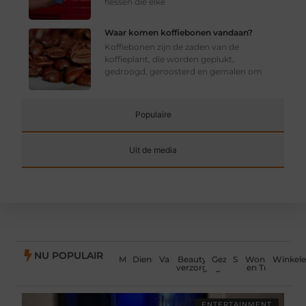
flessen die elke
Waar komen koffiebonen vandaan?
Koffiebonen zijn de zaden van de
koffieplant, die worden geplukt,
gedroogd, geroosterd en gemalen om
Populaire
Uit de media
NU POPULAIR
Media
Dienstverlening
Vakantie
Beauty en
Gezondheid
Sport
Woning
Winkel
verzorging
en Tuin
ENTERTAINMENT