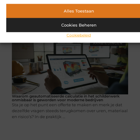
Alles Toestaan
Cookies Beheren
Cookiebeleid
AANBIEDINGEN
Waarom geautomatiseerde calculatie in het schilderwerk
onmisbaar is geworden voor moderne bedrijven
Sta je op het punt een offerte te maken en merk je dat
dezelfde vragen steeds terugkomen over uren, materiaal
en risico’s? In de praktijk ...