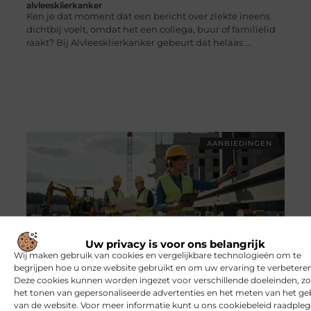
alvleesklierkanker
Ken je dat moment dat een bericht over ziekte ineens
dichtbij voelt, omdat het een collega, buur of familielid
raakt? Bij Alvleesklierkanker gebeurt dat helaas ...
AANBIEDINGEN
Uw privacy is voor ons belangrijk
Wij maken gebruik van cookies en vergelijkbare technologieën om te
Pak je kans als werkvoorbereider en ontdek hoe veelzijdig de
begrijpen hoe u onze website gebruikt en om uw ervaring te verbeteren
bouw kan zijn
Sta je aan het begin van een nieuwe stap in je loopbaan
Deze cookies kunnen worden ingezet voor verschillende doeleinden, zo
en vraag je je af waar je echt impact kunt maken op
het tonen van gepersonaliseerde advertenties en het meten van het ge
van de website. Voor meer informatie kunt u ons cookiebeleid raadpleg
projecten ...