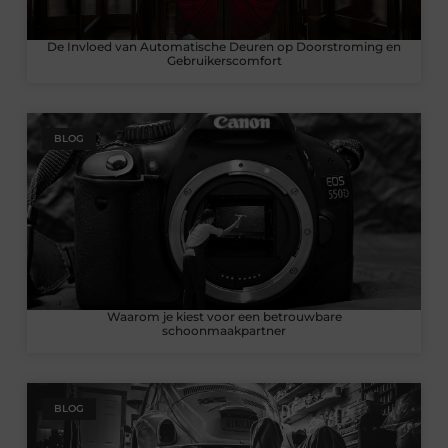
De Invloed van Automatische Deuren op Doorstroming en
Gebruikerscomfort
BLOG
Waarom je kiest voor een betrouwbare
schoonmaakpartner
BLOG