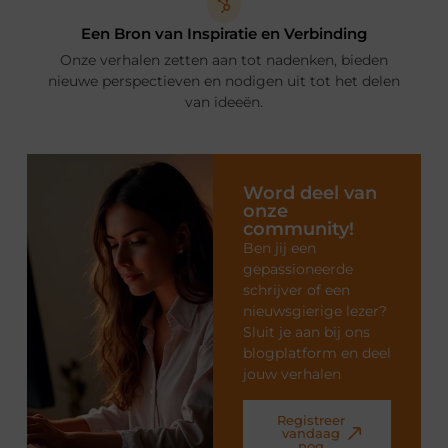
Een Bron van Inspiratie en Verbinding
Onze verhalen zetten aan tot nadenken, bieden
nieuwe perspectieven en nodigen uit tot het delen
van ideeën.
Word deel van
onze
community!
Ben jij een
gepassioneerde
schrijver of een
nieuwsgierige lezer?
Sluit je aan bij ons
blogplatform en deel
jouw verhalen
Registreer
vandaag
nog