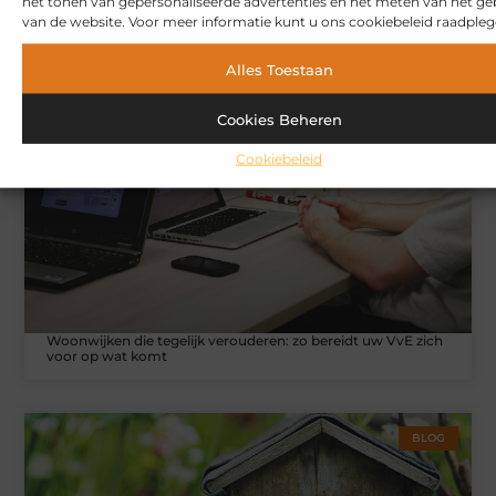
het tonen van gepersonaliseerde advertenties en het meten van het ge
van de website. Voor meer informatie kunt u ons cookiebeleid raadpleg
Hoe u een webshop laat bouwen die klaar is voor
internationale verkoop
Alles Toestaan
Cookies Beheren
WONINGEN
Cookiebeleid
Woonwijken die tegelijk verouderen: zo bereidt uw VvE zich
voor op wat komt
BLOG