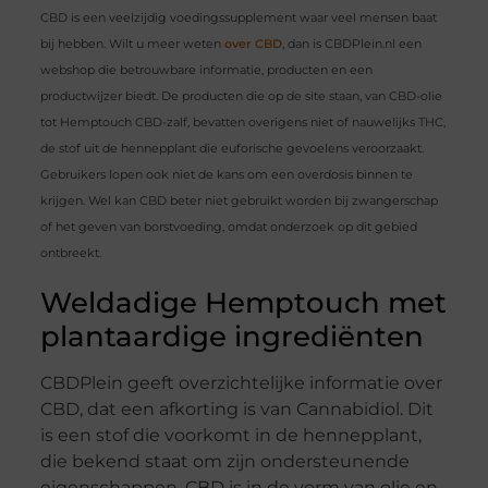
CBD is een veelzijdig voedingssupplement waar veel mensen baat
bij hebben. Wilt u meer weten
over CBD
, dan is CBDPlein.nl een
webshop die betrouwbare informatie, producten en een
productwijzer biedt. De producten die op de site staan, van CBD-olie
tot Hemptouch CBD-zalf, bevatten overigens niet of nauwelijks THC,
de stof uit de hennepplant die euforische gevoelens veroorzaakt.
Gebruikers lopen ook niet de kans om een overdosis binnen te
krijgen. Wel kan CBD beter niet gebruikt worden bij zwangerschap
of het geven van borstvoeding, omdat onderzoek op dit gebied
ontbreekt.
Weldadige Hemptouch met
plantaardige ingrediënten
CBDPlein geeft overzichtelijke informatie over
CBD, dat een afkorting is van Cannabidiol. Dit
is een stof die voorkomt in de hennepplant,
die bekend staat om zijn ondersteunende
eigenschappen. CBD is in de vorm van olie en