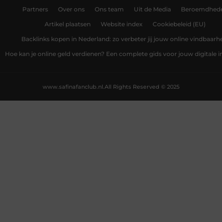
Partners
Over ons
Ons team
Uit de Media
Beroemdhed
Artikel plaatsen
Website index
Cookiebeleid (EU)
Backlinks kopen in Nederland: zo verbeter jij jouw online vindbaarh
Hoe kan je online geld verdienen? Een complete gids voor jouw digitale
www.safinafanclub.nl.
All Rights Reserved © 2025