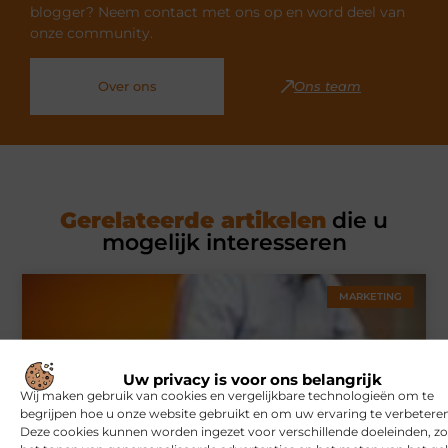
blogger? Neem contact met ons op en word deel van
onze community.
Over ons
Ons team
Gerelateerde artikelen
die u
mogelijk interesseren
MARKETING
Uw privacy is voor ons belangrijk
Wij maken gebruik van cookies en vergelijkbare technologieën om te
begrijpen hoe u onze website gebruikt en om uw ervaring te verbeteren
Deze cookies kunnen worden ingezet voor verschillende doeleinden, zo