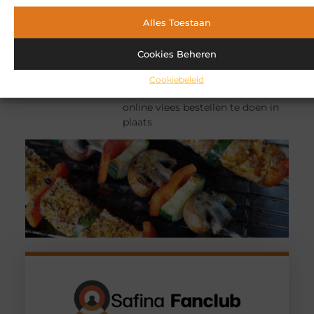
Waarom online vlees bestellen
steeds gewoner wordt
Alles Toestaan
Boodschappen doen kost tijd, en
juist bij vlees wilt u zeker weten
Cookies Beheren
dat de kwaliteit klopt voordat het
op tafel komt. Daarom kiezen
Cookiebeleid
steeds meer mensen ervoor om
online vlees bestellen te doen in
plaats