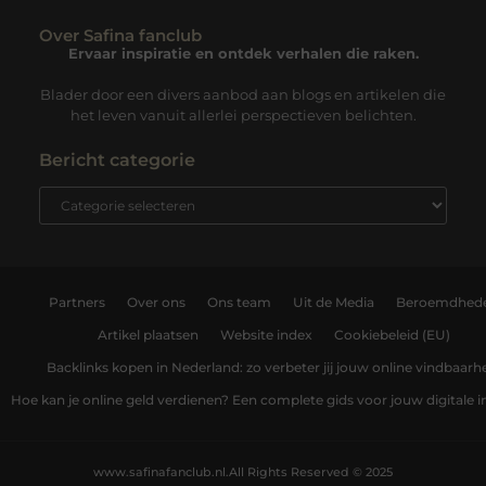
Over Safina fanclub
Ervaar inspiratie en ontdek verhalen die raken.
Blader door een divers aanbod aan blogs en artikelen die
het leven vanuit allerlei perspectieven belichten.
Bericht categorie
Partners
Over ons
Ons team
Uit de Media
Beroemdhed
Artikel plaatsen
Website index
Cookiebeleid (EU)
Backlinks kopen in Nederland: zo verbeter jij jouw online vindbaarh
Hoe kan je online geld verdienen? Een complete gids voor jouw digitale
www.safinafanclub.nl.
All Rights Reserved © 2025