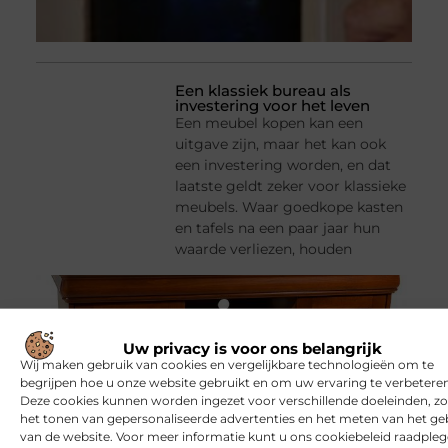
Een klassiek bureau als
investering voor het leven
Een meubel kopen kan een
uitgave zijn, maar het kan ook
een investering worden, en dat
laatste geldt zeker voor klassieke
meubels. Waar goedkope kasten
en tafels na een paar jaar hun
waarde verliezen, houden
Uw privacy is voor ons belangrijk
Wij maken gebruik van cookies en vergelijkbare technologieën om te
begrijpen hoe u onze website gebruikt en om uw ervaring te verbeteren
Deze cookies kunnen worden ingezet voor verschillende doeleinden, zo
het tonen van gepersonaliseerde advertenties en het meten van het ge
van de website. Voor meer informatie kunt u ons cookiebeleid raadpleg