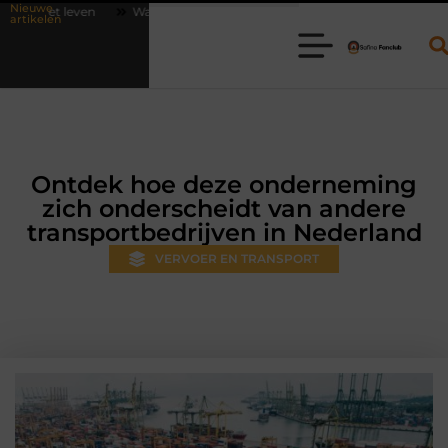
Nieuwe
Waarom online vlees bestellen steeds gewoner wordt
Aanhanger hure
artikelen
Ontdek hoe deze onderneming
zich onderscheidt van andere
transportbedrijven in Nederland
VERVOER EN TRANSPORT