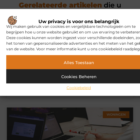
Gerelateerde artikelen
die u
mogelijk interesseren
Uw privacy is voor ons belangrijk
Wij maken gebruik van cookies en vergelijkbare technologieën om te
MARKETING
begrijpen hoe u onze website gebruikt en om uw ervaring te verbeteren
Deze cookies kunnen worden ingezet voor verschillende doeleinden, zo
het tonen van gepersonaliseerde advertenties en het meten van het ge
van de website. Voor meer informatie kunt u ons cookiebeleid raadpleg
Alles Toestaan
Cookies Beheren
Hoe u een webshop laat bouwen die klaar is voor
Cookiebeleid
internationale verkoop
WONINGEN