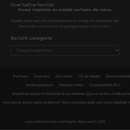
Over Safina fanclub
Ervaar inspiratie en ontdek verhalen die raken.
Blader door een divers aanbod aan blogs en artikelen die
het leven vanuit allerlei perspectieven belichten.
Bericht categorie
Partners
Over ons
Ons team
Uit de Media
Beroemdhed
Artikel plaatsen
Website index
Cookiebeleid (EU)
Backlinks kopen in Nederland: zo verbeter jij jouw online vindbaarh
Hoe kan je online geld verdienen? Een complete gids voor jouw digitale
www.safinafanclub.nl.
All Rights Reserved © 2025