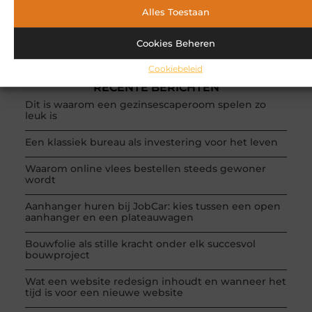
POPULAIRE ONDERWERPEN
Alles Toestaan
Bedrijven
(303 )
Aanbiedingen
(209 )
Cookies Beheren
Dienstverlening
(71 )
Woning en Tuin
(69 )
Cookiebeleid
Beauty en verzorging
(37 )
RECENTE BERICHTEN
Dit is waarom een gezinsescaperoom spelen zo
leuk is
Een klassiek bureau als investering voor het leven
Waarom online vlees bestellen steeds gewoner
wordt
Aanhanger huren bij JobCar: kies tussen een open
aanhanger en een plateauwagen
Bouwfolie als stille kracht onder elk succesvol
bouwproject
Wat een website redesign inhoudt en wanneer het
tijd is voor een nieuwe website