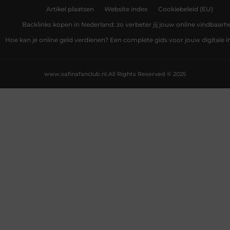
Artikel plaatsen
Website index
Cookiebeleid (EU)
Backlinks kopen in Nederland: zo verbeter jij jouw online vindbaarh
Hoe kan je online geld verdienen? Een complete gids voor jouw digitale
www.safinafanclub.nl.
All Rights Reserved © 2025