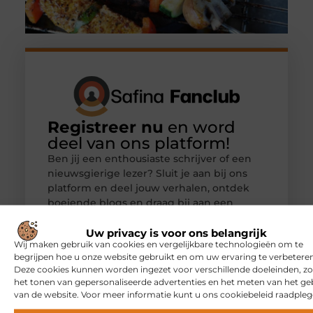
Registreer nu
en word
deel van ons platform!
Ben jij een enthousiaste schrijver of een
nieuwsgierige lezer? Sluit je aan bij ons
platform en deel jouw verhalen, ontdek
boeiende blogs en draag bij aan een
inspirerende gemeenschap. Registreer
vandaag nog en begin met schrijven.
Uw privacy is voor ons belangrijk
Wij maken gebruik van cookies en vergelijkbare technologieën om te
begrijpen hoe u onze website gebruikt en om uw ervaring te verbeteren
Registreer nu!
Deze cookies kunnen worden ingezet voor verschillende doeleinden, zo
het tonen van gepersonaliseerde advertenties en het meten van het ge
van de website. Voor meer informatie kunt u ons cookiebeleid raadpleg