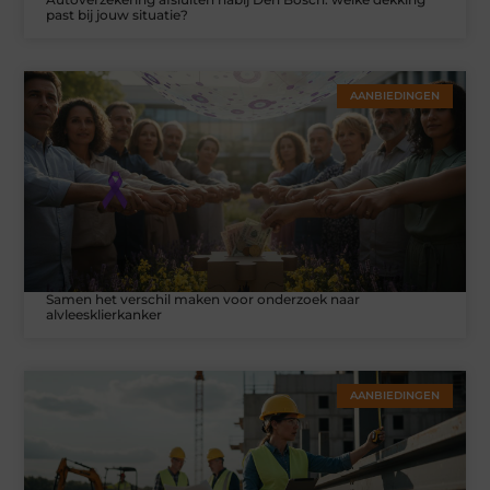
past bij jouw situatie?
AANBIEDINGEN
Samen het verschil maken voor onderzoek naar
alvleesklierkanker
AANBIEDINGEN