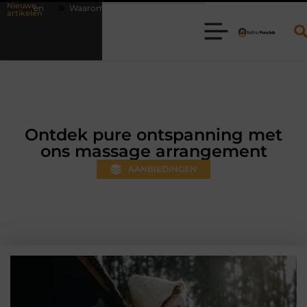
Nieuwe
line vlees bestellen steeds gewoner wordt
Aanhanger huren bij Job
artikelen
Ontdek pure ontspanning met
ons massage arrangement
AANBIEDINGEN