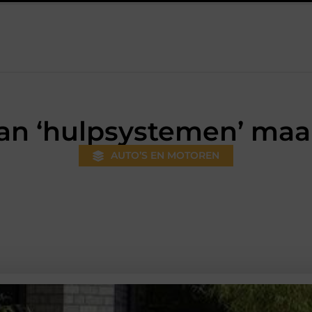
 steeds gewoner wordt
Aanhanger huren bij JobCar: kies tuss
an ‘hulpsystemen’ maak
AUTO’S EN MOTOREN