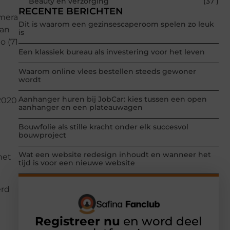
Beauty en verzorging
(37 )
RECENTE BERICHTEN
amera
Dit is waarom een gezinsescaperoom spelen zo leuk
van
is
o (71
Een klassiek bureau als investering voor het leven
Waarom online vlees bestellen steeds gewoner
wordt
Aanhanger huren bij JobCar: kies tussen een open
2020
aanhanger en een plateauwagen
Bouwfolie als stille kracht onder elk succesvol
bouwproject
Wat een website redesign inhoudt en wanneer het
het
tijd is voor een nieuwe website
erd
Registreer nu
en word deel