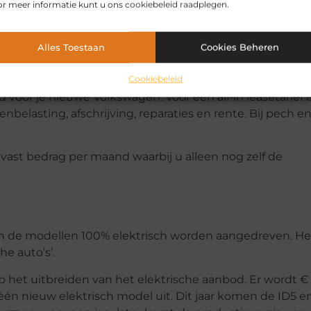
r meer informatie kunt u ons cookiebeleid raadplegen.
Alles Toestaan
Cookies Beheren
sgemak en luxe voor een alleszins redelijk maandbedra
Cookiebeleid
 voor je nieuwe Volkswagen. Voor een all-in leasetarief i
belasting, afschrijving, reparaties en rente. Bij pech e
vast bedrag per maand waarbij u alleen nog zelf de
an de modellen 100% elektrisch worden aangedreven. Het
he auto’s’.
het uitbreiden van het elektrische aanbod. Er wordt €
 één nieuw elektrisch model uit. Dit jaar komen de ID5 e