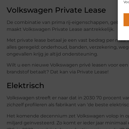
Voo
Volkswagen Private Lease
De combinatie van prima rij-eigenschappen, gebruik
maakt Volkswagen Private Lease aantrekkelijk.
Met private lease betaal je een vast bedrag per maand
alles geregeld: onderhoud, banden, verzekering, wegen
ongevallen krijg je altijd ondersteuning.
Wilt u een nieuwe Volkswagen privé leasen voor een 
brandstof betaalt? Dat kan via Private Lease!
Elektrisch
Volkswagen streeft er naar dat in 2030 70 procent v
zichzelf profileren als fabrikant van ‘de beste elektrisc
Het komende decennium zet Volkswagen volop in op 
miljard geïnvesteerd. Zo komt er ieder jaar minimaal