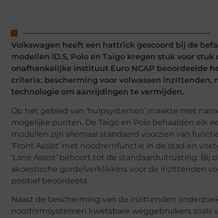
Volkswagen heeft een hattrick gescoord bij de be
modellen ID.5, Polo en Taigo kregen stuk voor stuk 
onafhankelijke instituut Euro NCAP beoordeelde het 
criteria: bescherming voor volwassen inzittenden
technologie om aanrijdingen te vermijden.
Op het gebied van ‘hulpsystemen’ maakte met name 
mogelijke punten. De Taigo en Polo behaalden elk ee
modellen zijn allemaal standaard voorzien van func
‘Front Assist’ met noodremfunctie in de stad en vo
‘Lane Assist’ behoort tot de standaarduitrusting. Bij
akoestische gordelverklikkers voor de inzittenden v
positief beoordeeld.
Naast de bescherming van de inzittenden onderzoe
noodremsystemen kwetsbare weggebruikers zoals vo