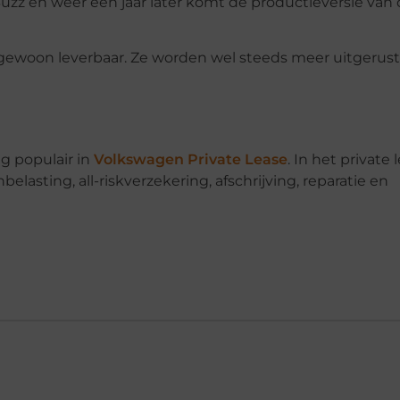
Buzz en weer een jaar later komt de productieversie van
ewoon leverbaar. Ze worden wel steeds meer uitgerust
g populair in
Volkswagen Private Lease
. In het private 
asting, all-riskverzekering, afschrijving, reparatie en