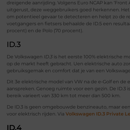
dreigende aanrijding. Volgens Euro NCAP kan ‘Front A
uitgerust, deze weggebruikers goed herkennen. Het
om potentieel gevaar te detecteren en helpt zo de 
voetgangers en fietsers behaalde de ID.5 een resulta
procent) en de Polo (70 procent).
ID.3
De Volkswagen
ID
.
3
is het eerste 100% elektrische 
op de markt heeft gebracht. Uen elektrische auto zo
gebruiksgemak en comfort dat je van een Volkswag
Dit 3e elektrische model van VW na de e-Golf en de 
aanspreken. Genoeg ruimte voor een gezin. De ID.3 i
bereik varieert van 330 km tot meer dan 500 km.
De ID.3 is geen omgebouwde benzineauto, maar een a
voor elektrisch rijden. Via
Volkswagen ID.3 Private L
ID.4