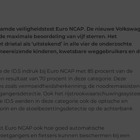
faamde veiligheidstest Euro NCAP. De nieuwe Volkswa
de maximale beoordeling van vijf sterren. Het
drietal als ‘uitstekend’ in alle vier de onderzochte
, meereizende kinderen, kwetsbare weggebruikers en 
de ID.5 indruk bij Euro NCAP met 85 procent van de
n resultaat van 70 procent in deze categorie. Deze
ties zoals vermoeidheidsherkenning, de noodremassisten
etgangersdetectie. Ook het rijstrookwaarschuwingssyst
 de ID.5 werden in deze categorie ook de optische en
oorin en de stoelbezettingsdetectie op de achterbank
kt Euro NCAP ook hoe goed automatische
etgangers en fietsers kunnen beschermen bij een