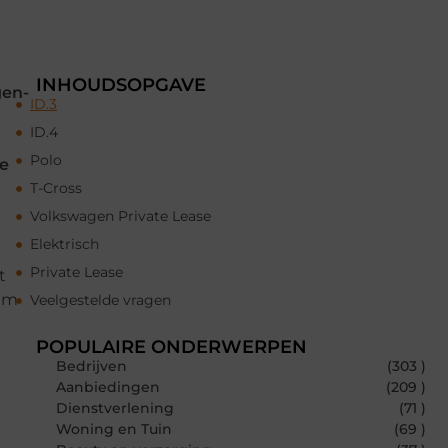
INHOUDSOPGAVE
gen-
ID.3
ID.4
Polo
de
T-Cross
Volkswagen Private Lease
Elektrisch
Private Lease
t
eem
Veelgestelde vragen
POPULAIRE ONDERWERPEN
Bedrijven
(303 )
Aanbiedingen
(209 )
Dienstverlening
(71 )
Woning en Tuin
(69 )