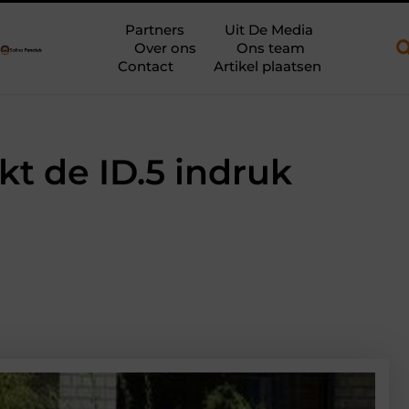
en een open aanhanger en een plateauwagen
Bouwfolie als still
Partners
Uit De Media
Over ons
Ons team
Contact
Artikel plaatsen
t de ID.5 indruk