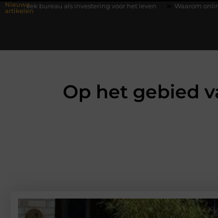
Nieuwe
u als investering voor het leven
Waarom online vlees bestellen
artikelen
Op het gebied v