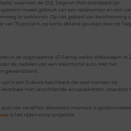
ssist’ waarmee de ID.5, Taigo en Polo standaard zijn
 systeem maakt gebruik van een radarsensor en een c
remweg te verkleinen. Op het gebied van bescherming 
at van 76 procent, op korte afstand gevolgd door de Taig
model in de zogenaamde
ID
-Family welke Volkswagen in 
nder de nadelen van een elektrische auto. Met het
en gewend bent.
e-up! is een 5-deurs hatchback die veel mensen zal
s leverbaar met verschillende accupakketten, waardoor 
uto die vanaf het allereerste moment is geoptimalise
ease
is het rijden extra zorgeloos.