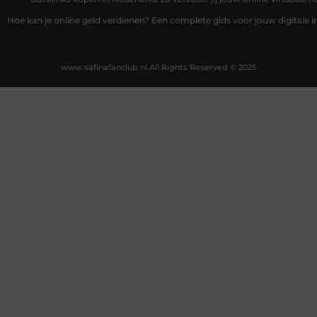
Hoe kan je online geld verdienen? Een complete gids voor jouw digitale
www.safinafanclub.nl.
All Rights Reserved © 2025