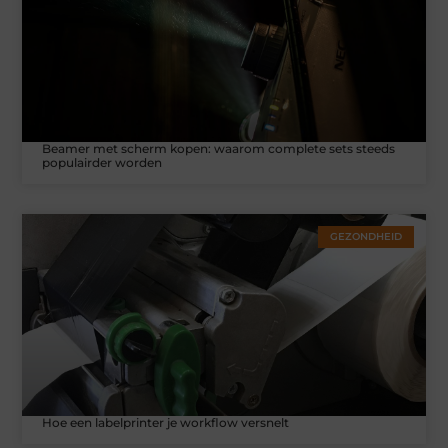
Beamer met scherm kopen: waarom complete sets steeds
populairder worden
GEZONDHEID
Hoe een labelprinter je workflow versnelt