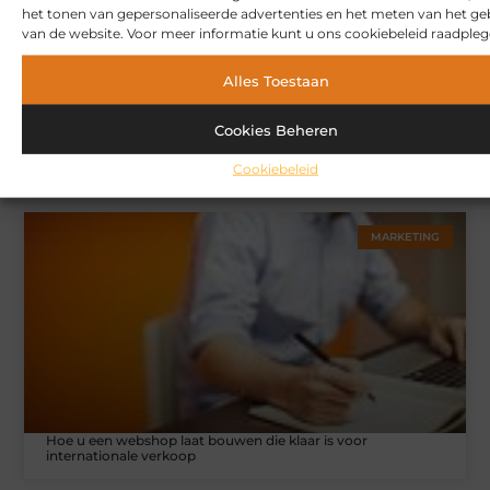
Over ons
Ons team
het tonen van gepersonaliseerde advertenties en het meten van het ge
van de website. Voor meer informatie kunt u ons cookiebeleid raadpleg
Alles Toestaan
Cookies Beheren
Gerelateerde artikelen
die u
Cookiebeleid
mogelijk interesseren
MARKETING
Hoe u een webshop laat bouwen die klaar is voor
internationale verkoop