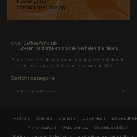
Neem gerust
contact met ons op!
Over Safina fanclub
Ervaar inspiratie en ontdek verhalen die raken.
Blader door een divers aanbod aan blogs en artikelen die
het leven vanuit allerlei perspectieven belichten.
Bericht categorie
Partners
Over ons
Ons team
Uit de Media
Beroemdhed
Artikel plaatsen
Website index
Cookiebeleid (EU)
Backlinks kopen in Nederland: zo verbeter jij jouw online vindbaarh