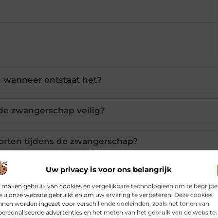
n wanneer ontstaat het?
 de zwangerschap veilig?
orten tijdens de zwangerschap?
Uw privacy is voor ons belangrijk
e van de bindweefsel-peesplaat?
 maken gebruik van cookies en vergelijkbare technologieën om te begrijp
 u onze website gebruikt en om uw ervaring te verbeteren. Deze cookies
 risico op diastase?
nen worden ingezet voor verschillende doeleinden, zoals het tonen van
ersonaliseerde advertenties en het meten van het gebruik van de website.