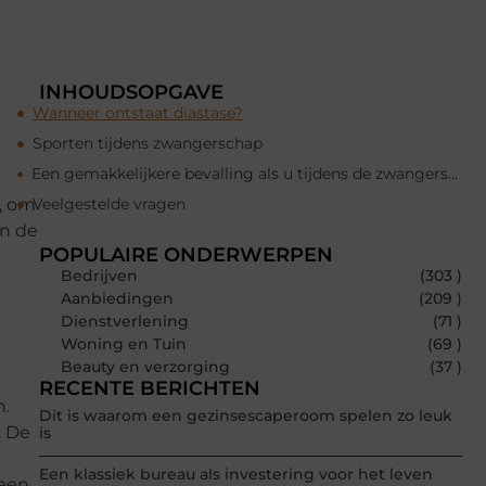
INHOUDSOPGAVE
Wanneer ontstaat diastase?
Sporten tijdens zwangerschap
Een gemakkelijkere bevalling als u tijdens de zwangerschap gesport heeft
, om
Veelgestelde vragen
an de
POPULAIRE ONDERWERPEN
Bedrijven
(303 )
Aanbiedingen
(209 )
Dienstverlening
(71 )
Woning en Tuin
(69 )
Beauty en verzorging
(37 )
RECENTE BERICHTEN
n.
Dit is waarom een gezinsescaperoom spelen zo leuk
. De
is
Een klassiek bureau als investering voor het leven
 een