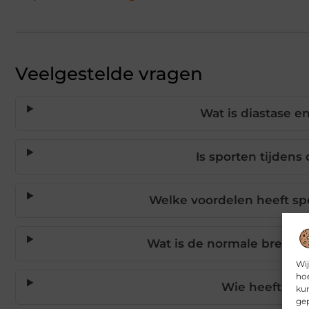
Veelgestelde vragen
Wat is diastase e
Is sporten tijdens
Welke voordelen heeft sp
Wat is de normale breedt
Wij
hoe
Wie heeft meer
kun
gep