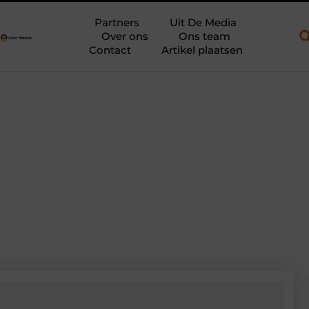
acht onder elk succesvol bouwproject
Wat een website redesign in
Partners
Uit De Media
Over ons
Ons team
Contact
Artikel plaatsen