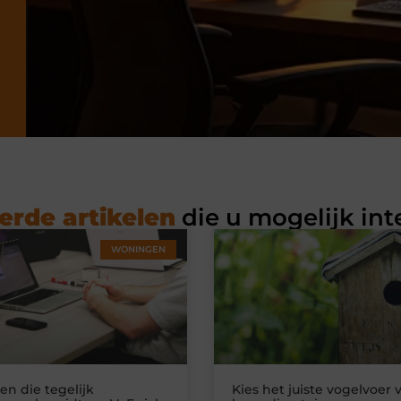
erde artikelen
die u mogelijk int
WONINGEN
n die tegelijk
Kies het juiste vogelvoer 