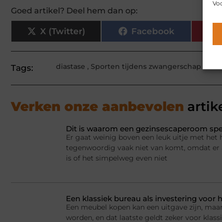
Voo
Goed artikel? Deel hem dan op:
X (Twitter)
Facebook
diastase
,
Sporten tijdens zwangerschap
Tags:
Verken onze aanbevolen
artik
Dit is waarom een gezinsescaperoom spel
Er gaat weinig boven een leuk uitje met het 
tegenwoordig vaak niet van komt, omdat er a
is of het simpelweg even niet
Een klassiek bureau als investering voor h
Een meubel kopen kan een uitgave zijn, maar
worden, en dat laatste geldt zeker voor kla