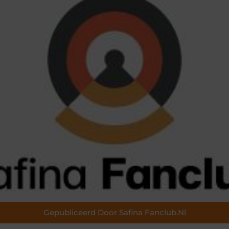
Gepubliceerd Door Safina Fanclub.nl