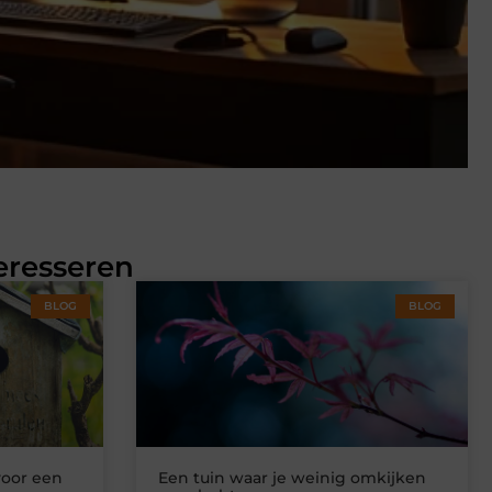
eresseren
BLOG
BLOG
voor een
Een tuin waar je weinig omkijken