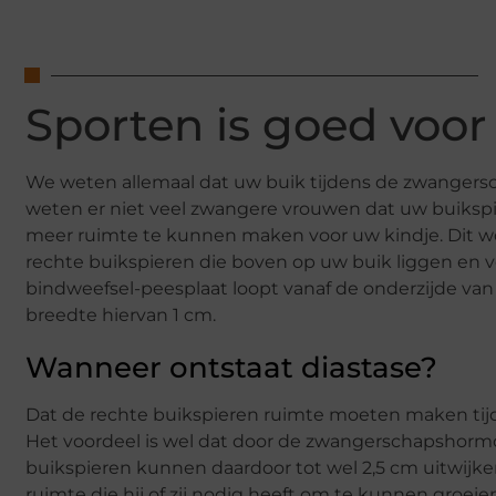
Sporten is goed voor
We weten allemaal dat uw buik tijdens de zwangerscha
weten er niet veel zwangere vrouwen dat uw buiksp
meer ruimte te kunnen maken voor uw kindje. Dit 
rechte buikspieren die boven op uw buik liggen en v
bindweefsel-peesplaat loopt vanaf de onderzijde va
breedte hiervan 1 cm.
Wanneer ontstaat diastase?
Dat de rechte buikspieren ruimte moeten maken ti
Het voordeel is wel dat door de zwangerschapshormo
buikspieren kunnen daardoor tot wel 2,5 cm uitwijke
ruimte die hij of zij nodig heeft om te kunnen groei