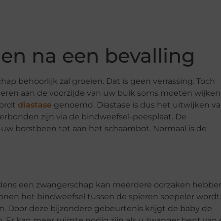
 en na een bevalling
p behoorlijk zal groeien. Dat is geen verrassing. Toch
ieren aan de voorzijde van uw buik soms moeten wijken
wordt
diastase
genoemd. Diastase is dus het uitwijken v
erbonden zijn via de bindweefsel-peesplaat. De
n uw borstbeen tot aan het schaambot. Normaal is de
jdens een zwangerschap kan meerdere oorzaken hebbe
nen het bindweefsel tussen de spieren soepeler wordt
n. Door deze bijzondere gebeurtenis krijgt de baby de
en. Er kan meer ruimte nodig zijn als u zwanger bent van