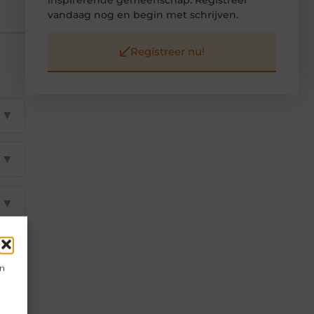
vandaag nog en begin met schrijven.
Registreer nu!
▼
▼
▼
▼
en
▼