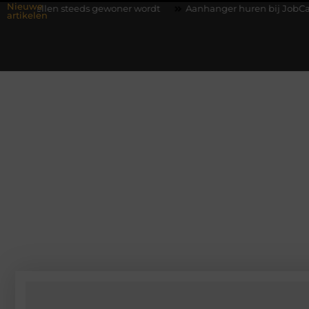
Nieuwe
eds gewoner wordt
Aanhanger huren bij JobCar: kies tussen e
artikelen