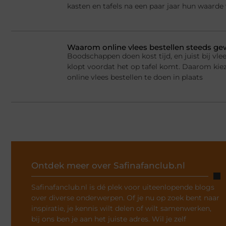
kasten en tafels na een paar jaar hun waarde
Waarom online vlees bestellen steeds g
Boodschappen doen kost tijd, en juist bij vlee
klopt voordat het op tafel komt. Daarom ki
online vlees bestellen te doen in plaats
Ontdek meer over Safinafanclub.nl
Safinafanclub.nl is dé plek voor uiteenlopende blogs
over diverse onderwerpen. Of je nu op zoek bent naar
inspiratie, je kennis wilt delen of wilt samenwerken,
bij ons ben je aan het juiste adres. Wil je zelf