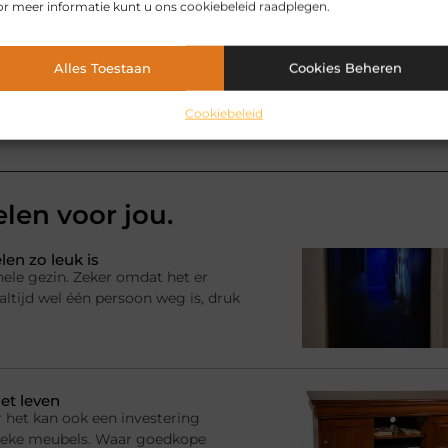
r meer informatie kunt u ons cookiebeleid raadplegen.
Pinterest
LinkedIn
Email
Alles Toestaan
Cookies Beheren
Cookiebeleid
elen voor jou.
en zo leuk is
hele gezin. Zeker omdat het er
ltijd wel één persoon weg is, druk
et leven
 het kan ook een investering
ssieke meubels. Waar goedkope