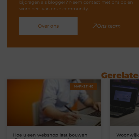
bijdragen als blogger? Neem contact met ons op en
word deel van onze community.
Over ons
Ons team
Gerelate
MARKETING
Hoe u een webshop laat bouwen
Woonwijke