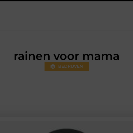
en open aanhanger en een plateauwagen
Bouwfolie als stille kr
rainen voor mama
BEDRIJVEN