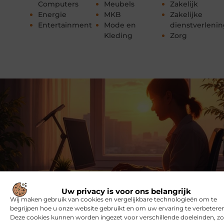
Computers
Meubels
Zakelijk
Energie
MKB
Zakelijke
Entertainment
Mode en
dienstverleni
Kleding
Zorg
Uw privacy is voor ons belangrijk
Wij maken gebruik van cookies en vergelijkbare technologieën om te
Meld je nu aan en word onderdeel van ons
begrijpen hoe u onze website gebruikt en om uw ervaring te verbeteren
platform!
Deze cookies kunnen worden ingezet voor verschillende doeleinden, zo