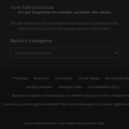
Over Safina fanclub
Ervaar inspiratie en ontdek verhalen die raken.
Blader door een divers aanbod aan blogs en artikelen die
het leven vanuit allerlei perspectieven belichten.
Bericht categorie
Partners
Over ons
Ons team
Uit de Media
Beroemdhed
Artikel plaatsen
Website index
Cookiebeleid (EU)
Backlinks kopen in Nederland: zo verbeter jij jouw online vindbaarh
Hoe kan je online geld verdienen? Een complete gids voor jouw digitale
www.safinafanclub.nl.
All Rights Reserved © 2025