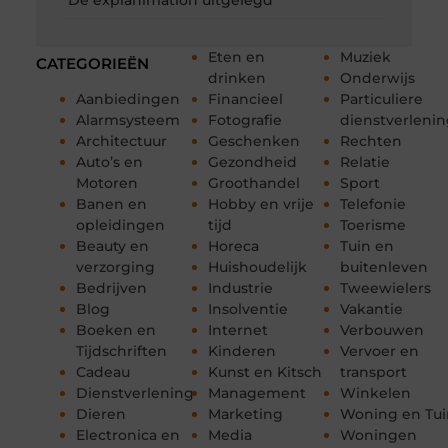
De explanimation uitgelegd
Eten en
Muziek
CATEGORIEËN
drinken
Onderwijs
Aanbiedingen
Financieel
Particuliere
Alarmsysteem
Fotografie
dienstverleni
Architectuur
Geschenken
Rechten
Auto’s en
Gezondheid
Relatie
Motoren
Groothandel
Sport
Banen en
Hobby en vrije
Telefonie
opleidingen
tijd
Toerisme
Beauty en
Horeca
Tuin en
verzorging
Huishoudelijk
buitenleven
Bedrijven
Industrie
Tweewielers
Blog
Insolventie
Vakantie
Boeken en
Internet
Verbouwen
Tijdschriften
Kinderen
Vervoer en
Cadeau
Kunst en Kitsch
transport
Dienstverlening
Management
Winkelen
Dieren
Marketing
Woning en Tui
Electronica en
Media
Woningen