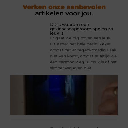
Verken onze aanbevolen
artikelen voor jou.
Dit is waarom een
gezinsescaperoom spelen zo
leuk is
Er gaat weinig boven een leuk
uitje met het hele gezin. Zeker
omdat het er tegenwoordig vaak
niet van komt, omdat er altijd wel
één persoon weg is, druk is of het
simpelweg even niet