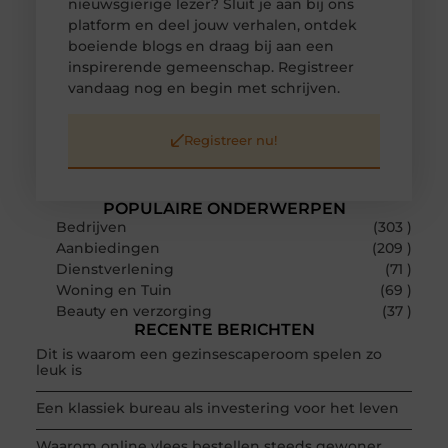
nieuwsgierige lezer? Sluit je aan bij ons
platform en deel jouw verhalen, ontdek
boeiende blogs en draag bij aan een
inspirerende gemeenschap. Registreer
vandaag nog en begin met schrijven.
Registreer nu!
POPULAIRE ONDERWERPEN
Bedrijven
(303 )
Aanbiedingen
(209 )
Dienstverlening
(71 )
Woning en Tuin
(69 )
Beauty en verzorging
(37 )
RECENTE BERICHTEN
Dit is waarom een gezinsescaperoom spelen zo
leuk is
Een klassiek bureau als investering voor het leven
Waarom online vlees bestellen steeds gewoner