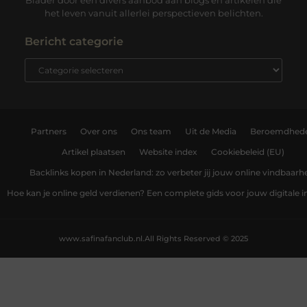
het leven vanuit allerlei perspectieven belichten.
Bericht categorie
Partners
Over ons
Ons team
Uit de Media
Beroemdhed
Artikel plaatsen
Website index
Cookiebeleid (EU)
Backlinks kopen in Nederland: zo verbeter jij jouw online vindbaarh
Hoe kan je online geld verdienen? Een complete gids voor jouw digitale
www.safinafanclub.nl.
All Rights Reserved © 2025