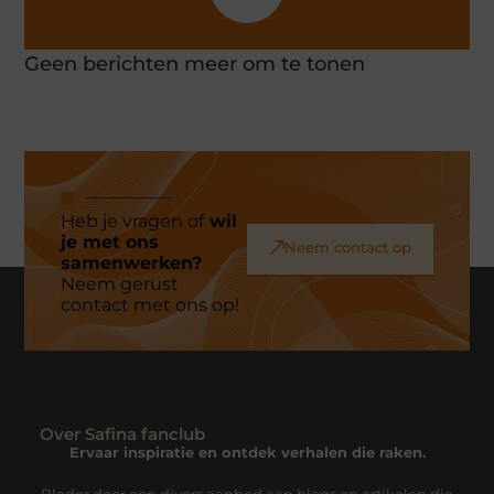
Geen berichten meer om te tonen
Heb je vragen of
wil
je met ons
Neem contact op
samenwerken?
Neem gerust
contact met ons op!
Over Safina fanclub
Ervaar inspiratie en ontdek verhalen die raken.
Blader door een divers aanbod aan blogs en artikelen die