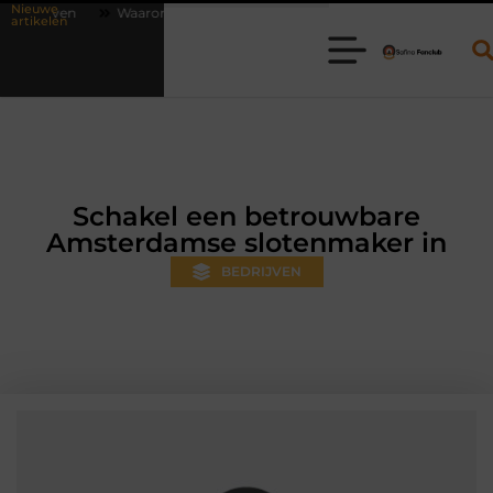
Nieuwe
om online vlees bestellen steeds gewoner wordt
Aanhanger huren bi
artikelen
Schakel een betrouwbare
Amsterdamse slotenmaker in
BEDRIJVEN