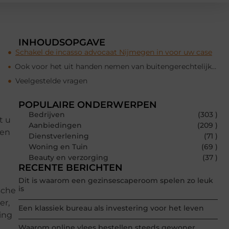
INHOUDSOPGAVE
Schakel de incasso advocaat Nijmegen in voor uw case
Ook voor het uit handen nemen van buitengerechtelijke incassokosten
Veelgestelde vragen
POPULAIRE ONDERWERPEN
Bedrijven
(303 )
t u
Aanbiedingen
(209 )
Een
Dienstverlening
(71 )
Woning en Tuin
(69 )
Beauty en verzorging
(37 )
RECENTE BERICHTEN
Dit is waarom een gezinsescaperoom spelen zo leuk
is
sche
er,
Een klassiek bureau als investering voor het leven
ing
Waarom online vlees bestellen steeds gewoner