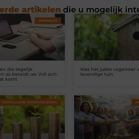
erde artikelen
die u mogelijk int
WONINGEN
n die tegelijk
Kies het juiste vogelvoer 
n: zo bereidt uw VvE zich
levendige tuin
at komt
PARTICULIERE DIENSTVERLENING
A