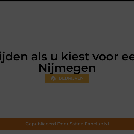
eeds gewoner wordt
Aanhanger huren bij JobCar: kies tussen 
ijden als u kiest voor 
Nijmegen
BEDRIJVEN
Gepubliceerd Door Safina Fanclub.nl