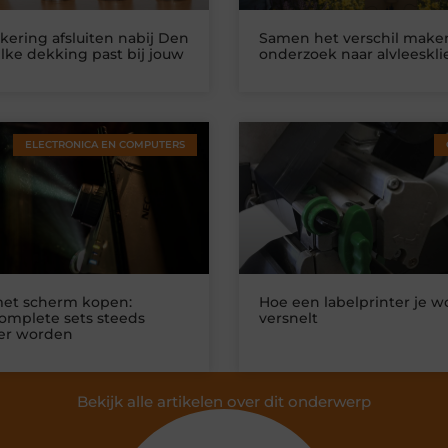
kering afsluiten nabij Den
Samen het verschil make
lke dekking past bij jouw
onderzoek naar alvleeskl
ELECTRONICA EN COMPUTERS
et scherm kopen:
Hoe een labelprinter je w
mplete sets steeds
versnelt
er worden
Bekijk alle artikelen over dit onderwerp