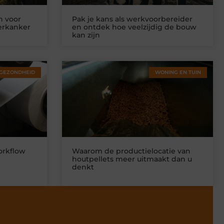
n voor
Pak je kans als werkvoorbereider
ierkanker
en ontdek hoe veelzijdig de bouw
kan zijn
GEZONDHEID
WONING EN TUIN
orkflow
Waarom de productielocatie van
houtpellets meer uitmaakt dan u
denkt