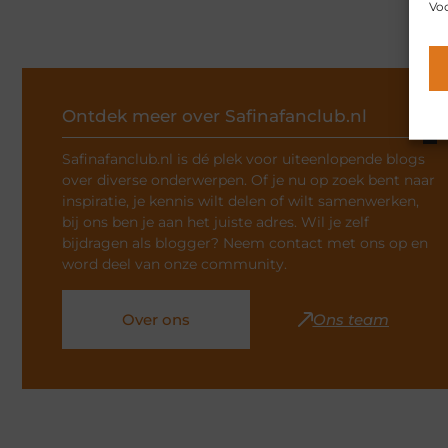
Voo
Ontdek meer over Safinafanclub.nl
Safinafanclub.nl is dé plek voor uiteenlopende blogs
over diverse onderwerpen. Of je nu op zoek bent naar
inspiratie, je kennis wilt delen of wilt samenwerken,
bij ons ben je aan het juiste adres. Wil je zelf
bijdragen als blogger? Neem contact met ons op en
word deel van onze community.
Over ons
Ons team