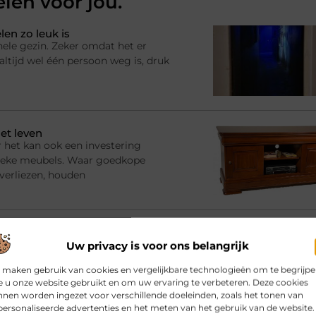
elen voor jou.
en zo leuk is
hele gezin. Zeker omdat het er
ltijd wel één persoon weg is, druk
et leven
 het kan ook een investering
ssieke meubels. Waar goedkope
 verliezen, houden
ewoner wordt
s wilt u zeker weten dat de kwaliteit
Uw privacy is voor ons belangrijk
ezen steeds meer mensen ervoor om
 maken gebruik van cookies en vergelijkbare technologieën om te begrijp
 u onze website gebruikt en om uw ervaring te verbeteren. Deze cookies
nen worden ingezet voor verschillende doeleinden, zoals het tonen van
ersonaliseerde advertenties en het meten van het gebruik van de website.