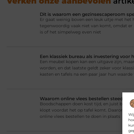
Verken onze aanbevolen
artik
Dit is waarom een gezinsescaperoom spel
Er gaat weinig boven een leuk uitje met het 
tegenwoordig vaak niet van komt, omdat er a
is of het simpelweg even niet
Een klassiek bureau als investering voor h
Een meubel kopen kan een uitgave zijn, maar
worden, en dat laatste geldt zeker voor kla
kasten en tafels na een paar jaar hun waarde
Waarom online vlees bestellen steeds g
Boodschappen doen kost tijd, en juist bij vlee
klopt voordat het op tafel komt. Daarom ki
Wij
online vlees bestellen te doen in plaats
hoe
kun
gep