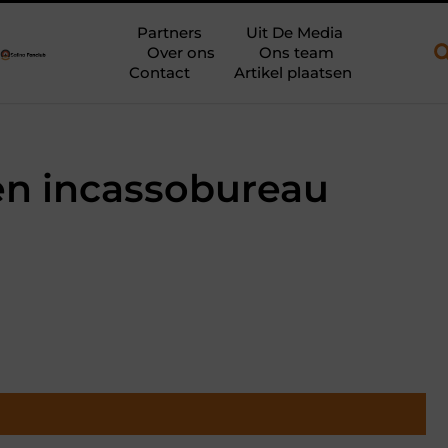
een open aanhanger en een plateauwagen
Bouwfolie als stille k
Partners
Uit De Media
Over ons
Ons team
Contact
Artikel plaatsen
een incassobureau