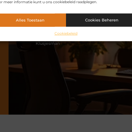
r meer informatie kunt u ons cookiebeleid raadplegen.
Alles Toestaan
Cookies Beheren
Cookiebeleid
VORIGE
Klusjesman