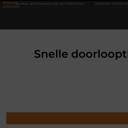
Nieuwe
ls investering voor het leven
Waarom online vlees bestellen st
artikelen
Snelle doorloopt