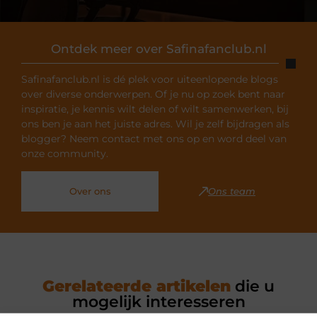
Ontdek meer over Safinafanclub.nl
Safinafanclub.nl is dé plek voor uiteenlopende blogs
over diverse onderwerpen. Of je nu op zoek bent naar
inspiratie, je kennis wilt delen of wilt samenwerken, bij
ons ben je aan het juiste adres. Wil je zelf bijdragen als
blogger? Neem contact met ons op en word deel van
onze community.
Over ons
Ons team
Gerelateerde artikelen
die u
mogelijk interesseren