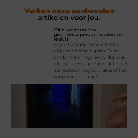
Verken onze aanbevolen
artikelen voor jou.
Dit is waarom een
gezinsescaperoom spelen zo
leuk is
Er gaat weinig boven een leuk
uitje met het hele gezin. Zeker
omdat het er tegenwoordig vaak
niet van komt, omdat er altijd wel
één persoon weg is, druk is of het
simpelweg even niet