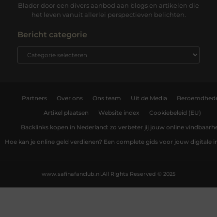
Blader door een divers aanbod aan blogs en artikelen die
het leven vanuit allerlei perspectieven belichten.
Bericht categorie
Partners
Over ons
Ons team
Uit de Media
Beroemdhed
Artikel plaatsen
Website index
Cookiebeleid (EU)
Backlinks kopen in Nederland: zo verbeter jij jouw online vindbaarh
Hoe kan je online geld verdienen? Een complete gids voor jouw digitale
www.safinafanclub.nl.
All Rights Reserved © 2025