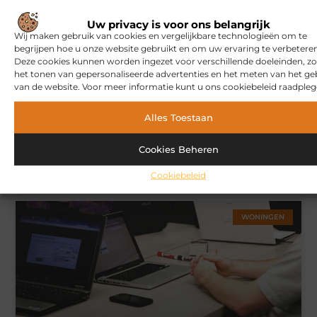
Uw privacy is voor ons belangrijk
MARKETING
Wij maken gebruik van cookies en vergelijkbare technologieën om te
begrijpen hoe u onze website gebruikt en om uw ervaring te verbeteren
Deze cookies kunnen worden ingezet voor verschillende doeleinden, zo
het tonen van gepersonaliseerde advertenties en het meten van het ge
van de website. Voor meer informatie kunt u ons cookiebeleid raadpleg
Alles Toestaan
Cookies Beheren
Hoe u een webshop laat bouwen die klaar is voor
internationale verkoop
Cookiebeleid
WONINGEN