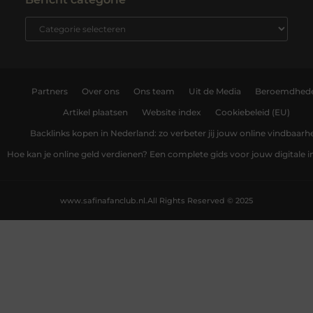
Partners
Over ons
Ons team
Uit de Media
Beroemdhed
Artikel plaatsen
Website index
Cookiebeleid (EU)
Backlinks kopen in Nederland: zo verbeter jij jouw online vindbaarh
Hoe kan je online geld verdienen? Een complete gids voor jouw digitale
www.safinafanclub.nl.
All Rights Reserved © 2025