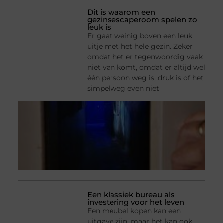
Dit is waarom een
gezinsescaperoom spelen zo
leuk is
Er gaat weinig boven een leuk
uitje met het hele gezin. Zeker
omdat het er tegenwoordig vaak
niet van komt, omdat er altijd wel
één persoon weg is, druk is of het
simpelweg even niet
Een klassiek bureau als
investering voor het leven
Een meubel kopen kan een
uitgave zijn, maar het kan ook