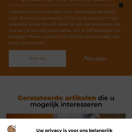
Safinafanclub.nl is dé plek voor uiteenlopende blogs
over diverse onderwerpen. Of je nu op zoek bent naar
inspiratie, je kennis wilt delen of wilt samenwerken, bij
ons ben je aan het juiste adres. Wil je zelf bijdragen als
blogger? Neem contact met ons op en word deel van
onze community.
Over ons
Ons team
Gerelateerde artikelen
die u
mogelijk interesseren
MARKETING
Uw privacy is voor ons belangrijk