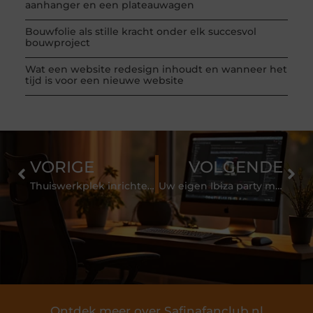
aanhanger en een plateauwagen
Bouwfolie als stille kracht onder elk succesvol
bouwproject
Wat een website redesign inhoudt en wanneer het
tijd is voor een nieuwe website
VORIGE
VOLGENDE
Thuiswerkplek inrichten tijdens coronatijden: Hoe doe je dat?
Uw eigen Ibiza party met Ibiza kussens
Ontdek meer over Safinafanclub.nl