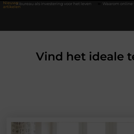
Nieuwe
investering voor het leven
Waarom online vlees bestellen steed
artikelen
Vind het ideale 