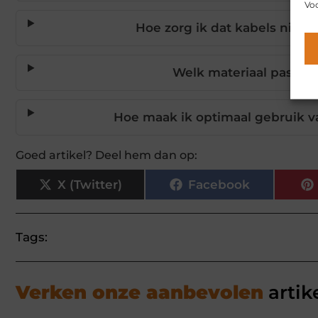
Voo
Hoe zorg ik dat kabels niet zi
Welk materiaal past het 
Hoe maak ik optimaal gebruik v
Goed artikel? Deel hem dan op:
X (Twitter)
Facebook
Tags:
Verken onze aanbevolen
artik