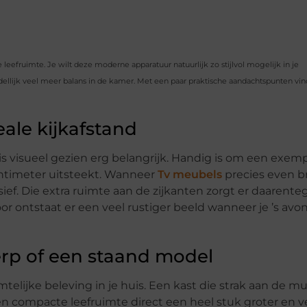
leefruimte. Je wilt deze moderne apparatuur natuurlijk zo stijlvol mogelijk in je
llijk veel meer balans in de kamer. Met een paar praktische aandachtspunten vin
eale kijkafstand
s visueel gezien erg belangrijk. Handig is om een exemp
entimeter uitsteekt. Wanneer
Tv meubels
precies even b
assief. Die extra ruimte aan de zijkanten zorgt er daarent
oor ontstaat er een veel rustiger beeld wanneer je ’s avo
rp of een staand model
elijke beleving in je huis. Een kast die strak aan de m
 een compacte leefruimte direct een heel stuk groter en v