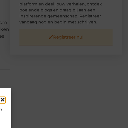
platform en deel jouw verhalen, ontdek
boeiende blogs en draag bij aan een
inspirerende gemeenschap. Registreer
vandaag nog en begin met schrijven.
l om
kken
es
Registreer nu!
▼
en
▼