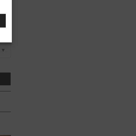
▼
▼
▼