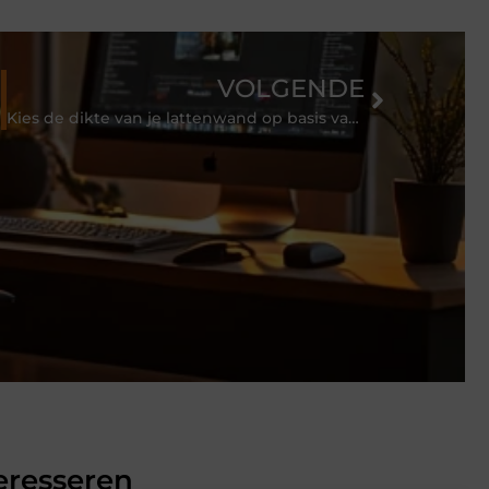
VOLGENDE
rkleed
Kies de dikte van je lattenwand op basis van je ruimtegeluid
eresseren