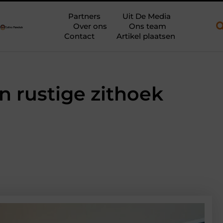
 open aanhanger en een plateauwagen
Bouwfolie als stille krac
Partners
Uit De Media
Over ons
Ons team
Contact
Artikel plaatsen
n rustige zithoek