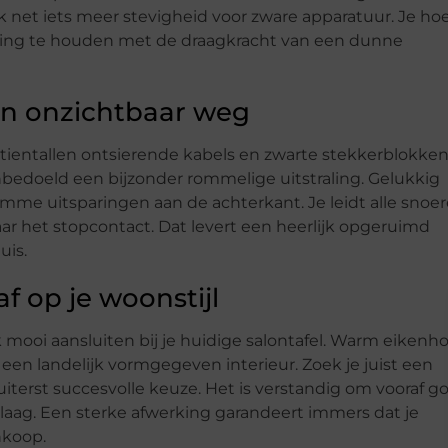
 net iets meer stevigheid voor zware apparatuur. Je hoe
ening te houden met de draagkracht van een dunne
en onzichtbaar weg
ientallen ontsierende kabels en zwarte stekkerblokken
nbedoeld een bijzonder rommelige uitstraling. Gelukkig
imme uitsparingen aan de achterkant. Je leidt alle snoe
ar het stopcontact. Dat levert een heerlijk opgeruimd
uis.
f op je woonstijl
 mooi aansluiten bij je huidige salontafel. Warm eikenh
 een landelijk vormgegeven interieur. Zoek je juist een
 uiterst succesvolle keuze. Het is verstandig om vooraf g
laag. Een sterke afwerking garandeert immers dat je
nkoop.