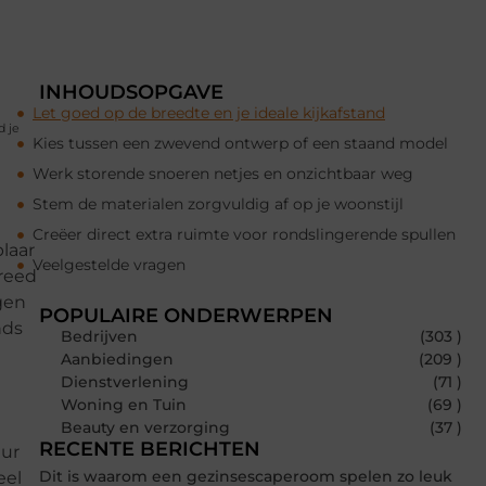
INHOUDSOPGAVE
Let goed op de breedte en je ideale kijkafstand
d je
Kies tussen een zwevend ontwerp of een staand model
Werk storende snoeren netjes en onzichtbaar weg
Stem de materialen zorgvuldig af op je woonstijl
Creëer direct extra ruimte voor rondslingerende spullen
laar
Veelgestelde vragen
reed
egen
POPULAIRE ONDERWERPEN
nds
Bedrijven
(303 )
Aanbiedingen
(209 )
Dienstverlening
(71 )
Woning en Tuin
(69 )
Beauty en verzorging
(37 )
RECENTE BERICHTEN
uur
Dit is waarom een gezinsescaperoom spelen zo leuk
eel