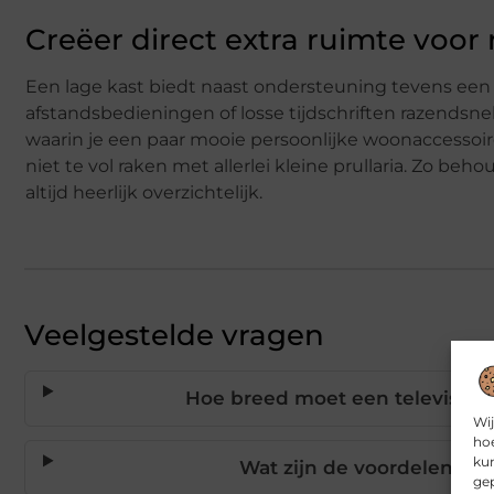
Creëer direct extra ruimte voor
Een lage kast biedt naast ondersteuning tevens een 
afstandsbedieningen of losse tijdschriften razendsnel
waarin je een paar mooie persoonlijke woonaccessoir
niet te vol raken met allerlei kleine prullaria. Zo beh
altijd heerlijk overzichtelijk.
Veelgestelde vragen
Hoe breed moet een televisieme
Wij
hoe
kun
Wat zijn de voordelen va
gep