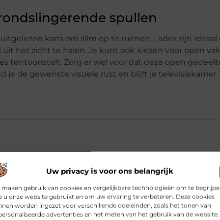
 rondslingerende spullen
uitgelezen kans om slim op te ruimen. Lades zijn ideaa
 uit het zicht te halen. Je kunt ook kiezen voor open va
es tentoonstelt. Zorg er wel voor dat deze open gedeelt
oud je de gewenste visuele rust en blijft je televisiekamer
Uw privacy is voor ons belangrijk
ubel zijn in verhouding tot mijn TV?
 maken gebruik van cookies en vergelijkbare technologieën om te begrijp
 u onze website gebruikt en om uw ervaring te verbeteren. Deze cookies
nen worden ingezet voor verschillende doeleinden, zoals het tonen van
n een zwevend televisiemeubel?
ersonaliseerde advertenties en het meten van het gebruik van de website.