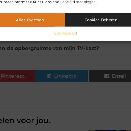
r meer informatie kunt u ons cookiebeleid raadplegen.
chtbaar zijn bij mijn TV-opstelling?
Alles Toestaan
Cookies Beheren
beste bij mijn interieurstijl?
Cookiebeleid
an de opbergruimte van mijn TV-kast?
Pinterest
LinkedIn
Email
elen voor jou.