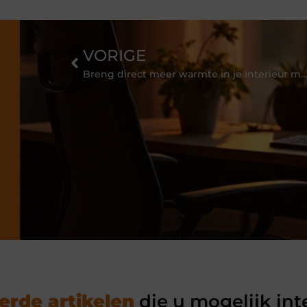
VORIGE
Breng direct meer warmte in je interieur met een prachtig nieuw vloe
erde artikelen
die u mogelijk int