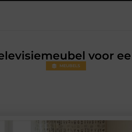
s gewoner wordt
Aanhanger huren bij JobCar: kies tussen een
televisiemeubel voor ee
MEUBELS