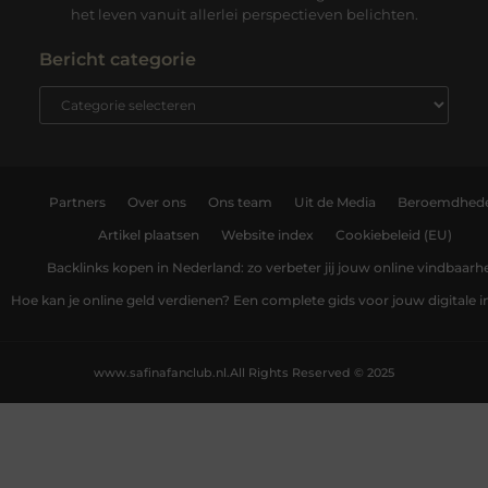
het leven vanuit allerlei perspectieven belichten.
Bericht categorie
Partners
Over ons
Ons team
Uit de Media
Beroemdhed
Artikel plaatsen
Website index
Cookiebeleid (EU)
Backlinks kopen in Nederland: zo verbeter jij jouw online vindbaarh
Hoe kan je online geld verdienen? Een complete gids voor jouw digitale
www.safinafanclub.nl.
All Rights Reserved © 2025