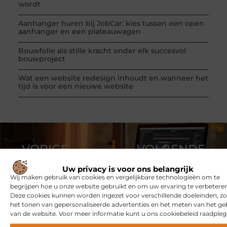
wordt
Aanhanger huren bij JobCar: kies tussen een open
aanhanger en een plateauwagen
Bouwfolie als stille kracht onder elk succesvol
bouwproject
Wat een website redesign inhoudt en wanneer het
tijd is voor een nieuwe website
VORIGE
VOLGENDE
Veelvoorkomende vragen over een ooglid correctie!
Wat is natuurlijke cosmetica?
Uw privacy is voor ons belangrijk
Wij maken gebruik van cookies en vergelijkbare technologieën om te
begrijpen hoe u onze website gebruikt en om uw ervaring te verbeteren
Deze cookies kunnen worden ingezet voor verschillende doeleinden, zo
het tonen van gepersonaliseerde advertenties en het meten van het ge
van de website. Voor meer informatie kunt u ons cookiebeleid raadpleg