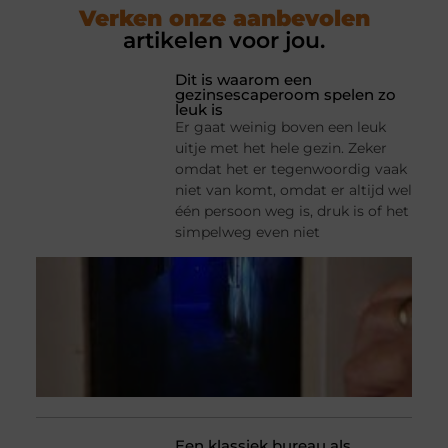
Verken onze aanbevolen
artikelen voor jou.
Dit is waarom een
gezinsescaperoom spelen zo
leuk is
Er gaat weinig boven een leuk
uitje met het hele gezin. Zeker
omdat het er tegenwoordig vaak
niet van komt, omdat er altijd wel
één persoon weg is, druk is of het
simpelweg even niet
Een klassiek bureau als