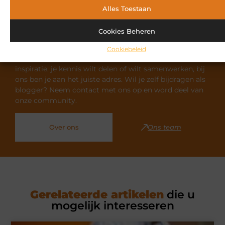
Alles Toestaan
Ontdek meer over Safinafanclub.nl
Cookies Beheren
Safinafanclub.nl is dé plek voor uiteenlopende blogs
Cookiebeleid
over diverse onderwerpen. Of je nu op zoek bent naar
inspiratie, je kennis wilt delen of wilt samenwerken, bij
ons ben je aan het juiste adres. Wil je zelf bijdragen als
blogger? Neem contact met ons op en word deel van
onze community.
Over ons
Ons team
Gerelateerde artikelen
die u
mogelijk interesseren