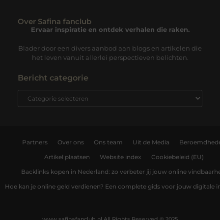
Over Safina fanclub
Ervaar inspiratie en ontdek verhalen die raken.
Blader door een divers aanbod aan blogs en artikelen die
het leven vanuit allerlei perspectieven belichten.
Bericht categorie
Partners
Over ons
Ons team
Uit de Media
Beroemdhed
Artikel plaatsen
Website index
Cookiebeleid (EU)
Backlinks kopen in Nederland: zo verbeter jij jouw online vindbaarh
Hoe kan je online geld verdienen? Een complete gids voor jouw digitale
www.safinafanclub.nl.
All Rights Reserved © 2025