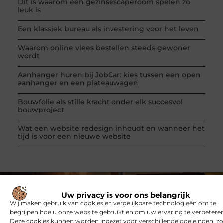
Dit is waarom een gezinsescaperoom spelen zo
leuk is
Een klassiek bureau als investering voor het leven
Waarom online vlees bestellen steeds gewoner
wordt
Aanhanger huren bij JobCar: kies tussen een open
aanhanger en een plateauwagen
Bouwfolie als stille kracht onder elk succesvol
bouwproject
Wat een website redesign inhoudt en wanneer het
tijd is voor een nieuwe website
Uw privacy is voor ons belangrijk
VORIGE
VOLGENDE
Wij maken gebruik van cookies en vergelijkbare technologieën om te
Hier moet je op letten bij een verlaagd plafond
Silent disco voor het voorkomen van eenzaamheid van ouderen!
begrijpen hoe u onze website gebruikt en om uw ervaring te verbeteren
Deze cookies kunnen worden ingezet voor verschillende doeleinden, zo