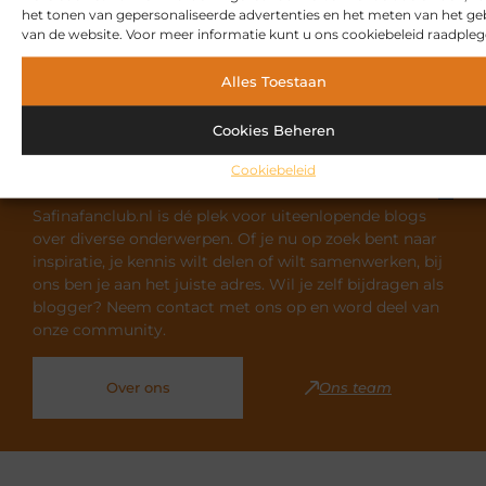
het tonen van gepersonaliseerde advertenties en het meten van het ge
van de website. Voor meer informatie kunt u ons cookiebeleid raadpleg
Alles Toestaan
Cookies Beheren
Ontdek meer over Safinafanclub.nl
Cookiebeleid
Safinafanclub.nl is dé plek voor uiteenlopende blogs
over diverse onderwerpen. Of je nu op zoek bent naar
inspiratie, je kennis wilt delen of wilt samenwerken, bij
ons ben je aan het juiste adres. Wil je zelf bijdragen als
blogger? Neem contact met ons op en word deel van
onze community.
Over ons
Ons team