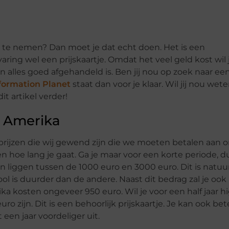
ika te nemen? Dan moet je dat echt doen. Het is een
varing wel een prijskaartje. Omdat het veel geld kost wil 
en alles goed afgehandeld is. Ben jij nou op zoek naar ee
nformation Planet
staat dan voor je klaar. Wil jij nou wet
it artikel verder!
n Amerika
 prijzen die wij gewend zijn die we moeten betalen aan 
n hoe lang je gaat. Ga je maar voor een korte periode, d
 liggen tussen de 1000 euro en 3000 euro. Dit is natuur
ool is duurder dan de andere. Naast dit bedrag zal je ook
ka kosten ongeveer 950 euro. Wil je voor een half jaar h
 zijn. Dit is een behoorlijk prijskaartje. Je kan ook bet
 een jaar voordeliger uit.