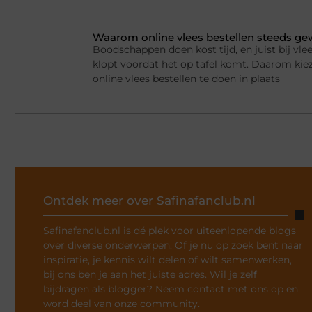
Waarom online vlees bestellen steeds g
Boodschappen doen kost tijd, en juist bij vlee
klopt voordat het op tafel komt. Daarom ki
online vlees bestellen te doen in plaats
Ontdek meer over Safinafanclub.nl
Safinafanclub.nl is dé plek voor uiteenlopende blogs
over diverse onderwerpen. Of je nu op zoek bent naar
inspiratie, je kennis wilt delen of wilt samenwerken,
bij ons ben je aan het juiste adres. Wil je zelf
bijdragen als blogger? Neem contact met ons op en
word deel van onze community.