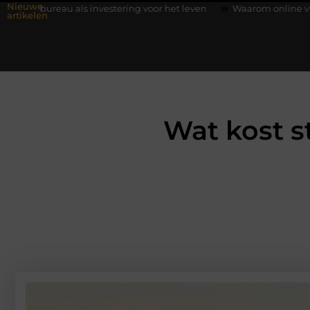
Nieuwe
vestering voor het leven
Waarom online vlees bestellen steeds
artikelen
Wat kost s