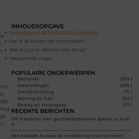
INHOUDSOPGAVE
De kosten van de high school in Amerika
je
Kan je de kosten niet verminderen?
n
Wat krijg je er allemaal voor terug?
en
Veelgestelde vragen
POPULAIRE ONDERWERPEN
Bedrijven
(303 )
Aanbiedingen
(209 )
onze
Dienstverlening
(71 )
us
Woning en Tuin
(69 )
lijk
Beauty en verzorging
(37 )
 nog
RECENTE BERICHTEN
igh
Dit is waarom een gezinsescaperoom spelen zo leuk
er
is
Een klassiek bureau als investering voor het leven