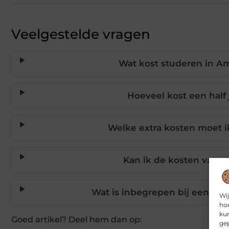
Veelgestelde vragen
Wat kost studeren in Am
Hoeveel kost een half 
Welke extra kosten moet i
Kan ik de kosten van s
Wat is inbegrepen bij een ui
Wij
hoe
kun
Goed artikel? Deel hem dan op:
gep