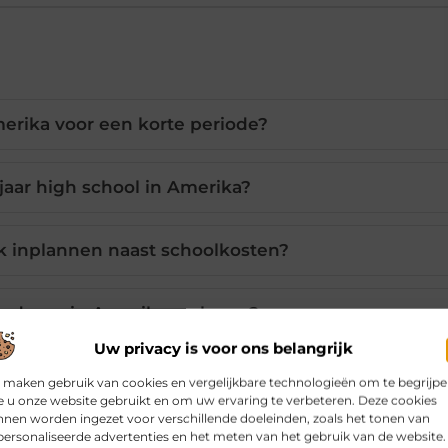
erika voor een korte periode?
jaar high school in Amerika?
k inplannen naast schoolkosten?
tuderen in Amerika verlagen?
Uw privacy is voor ons belangrijk
twisselingsprogramma naar Amerika?
 maken gebruik van cookies en vergelijkbare technologieën om te begrijp
 u onze website gebruikt en om uw ervaring te verbeteren. Deze cookies
nen worden ingezet voor verschillende doeleinden, zoals het tonen van
ersonaliseerde advertenties en het meten van het gebruik van de website.