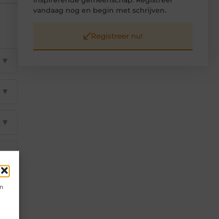
vandaag nog en begin met schrijven.
Registreer nu!
▼
▼
▼
▼
▼
en