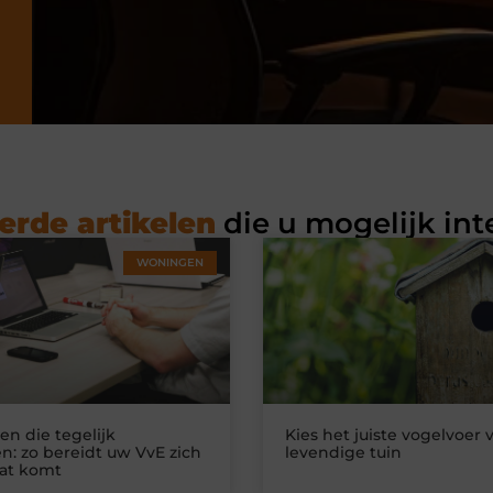
erde artikelen
die u mogelijk int
WONINGEN
n die tegelijk
Kies het juiste vogelvoer 
n: zo bereidt uw VvE zich
levendige tuin
at komt