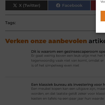
Voo
X (Twitter)
Facebook
Tags:
Verken onze aanbevolen
artik
Dit is waarom een gezinsescaperoom spel
Er gaat weinig boven een leuk uitje met het 
tegenwoordig vaak niet van komt, omdat er a
is of het simpelweg even niet
Een klassiek bureau als investering voor h
Een meubel kopen kan een uitgave zijn, maar
worden, en dat laatste geldt zeker voor kla
kasten en tafels na een paar jaar hun waarde