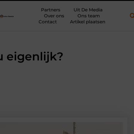
pen aanhanger en een plateauwagen
Bouwfolie als stille kracht
Partners
Uit De Media
Over ons
Ons team
Contact
Artikel plaatsen
 eigenlijk?