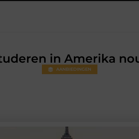
 gewoner wordt
Aanhanger huren bij JobCar: kies tussen een o
tuderen in Amerika nou
AANBIEDINGEN