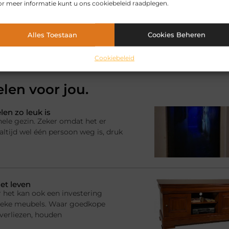
r meer informatie kunt u ons cookiebeleid raadplegen.
Pinterest
LinkedIn
Email
Alles Toestaan
Cookies Beheren
Cookiebeleid
elen voor jou.
en zo leuk is
hele gezin. Zeker omdat het er
ltijd wel één persoon weg is, druk
et leven
 het kan ook een investering
ssieke meubels. Waar goedkope
 verliezen, houden