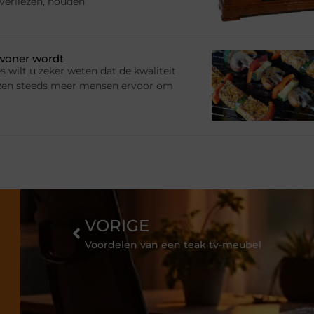
 verliezen, houden
ewoner wordt
s wilt u zeker weten dat de kwaliteit
ezen steeds meer mensen ervoor om
VORIGE
Voordelen van een teak tv-meubel