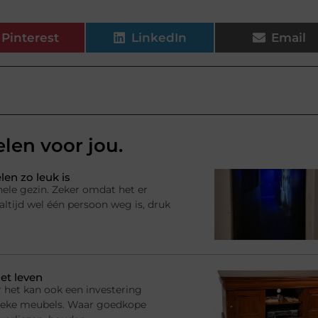
Pinterest
LinkedIn
Email
elen voor jou.
en zo leuk is
hele gezin. Zeker omdat het er
ltijd wel één persoon weg is, druk
et leven
 het kan ook een investering
ssieke meubels. Waar goedkope