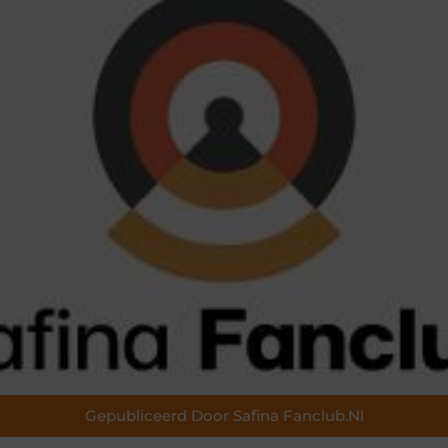
Gepubliceerd Door Safina Fanclub.nl