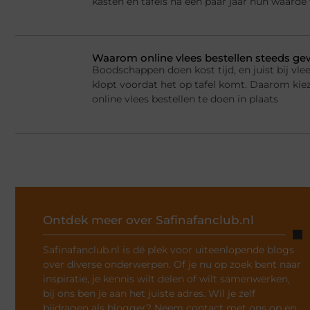
kasten en tafels na een paar jaar hun waarde
Waarom online vlees bestellen steeds g
Boodschappen doen kost tijd, en juist bij vlee
klopt voordat het op tafel komt. Daarom ki
online vlees bestellen te doen in plaats
Ontdek meer over Safinafanclub.nl
Safinafanclub.nl is dé plek voor uiteenlopende blogs
over diverse onderwerpen. Of je nu op zoek bent naar
inspiratie, je kennis wilt delen of wilt samenwerken,
bij ons ben je aan het juiste adres. Wil je zelf
bijdragen als blogger? Neem contact met ons op en