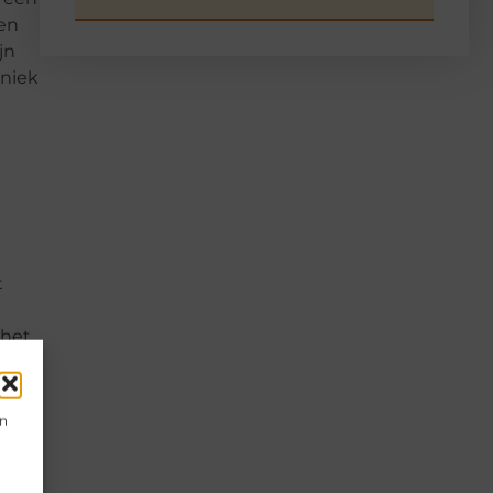
een
jn
hniek
t
 het
ak
en