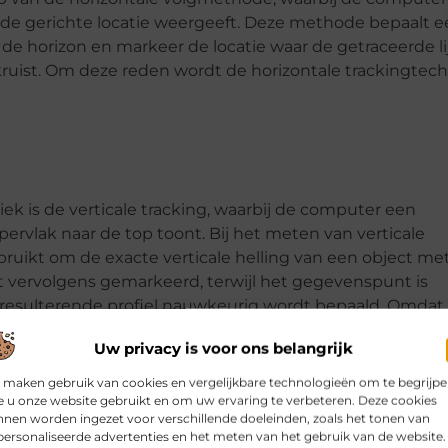
r de gerichte locatie weergeeft. Deze methode bepaalt 
 de horizon en markeer de locatie waar de getraceerde li
uist. Om deze reden wordt de horizontale trackingtec
ek is de verticale tracking, waarbij de computer een
ervlak naar de top toont. Bij het meten van verticale
bruikt om de exacte verticale helling van een object me
t vervolgens gemarkeerd, terwijl het gegevenspunt is
resulterende profiel nauwkeurig wordt bepaald. Omdat
te identificeren, wordt de verticale trackingtechniek va
Uw privacy is voor ons belangrijk
 maken gebruik van cookies en vergelijkbare technologieën om te begrijp
 u onze website gebruikt en om uw ervaring te verbeteren. Deze cookies
nen worden ingezet voor verschillende doeleinden, zoals het tonen van
ersonaliseerde advertenties en het meten van het gebruik van de website.