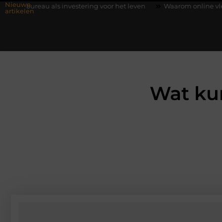
Nieuwe
 investering voor het leven
Waarom online vlees bestellen stee
artikelen
Wat ku