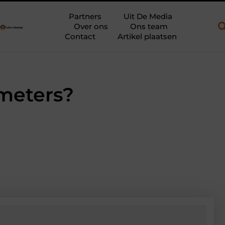
n open aanhanger en een plateauwagen
Bouwfolie als stille kra
Partners
Uit De Media
Over ons
Ons team
Contact
Artikel plaatsen
meters?