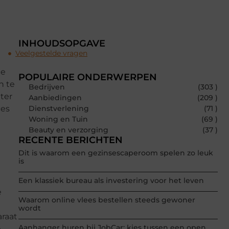
INHOUDSOPGAVE
Veelgestelde vragen
de
POPULAIRE ONDERWERPEN
n te
Bedrijven
(303 )
ter
Aanbiedingen
(209 )
ces
Dienstverlening
(71 )
Woning en Tuin
(69 )
Beauty en verzorging
(37 )
RECENTE BERICHTEN
Dit is waarom een gezinsescaperoom spelen zo leuk
is
Een klassiek bureau als investering voor het leven
e
Waarom online vlees bestellen steeds gewoner
wordt
araat
Aanhanger huren bij JobCar: kies tussen een open
e