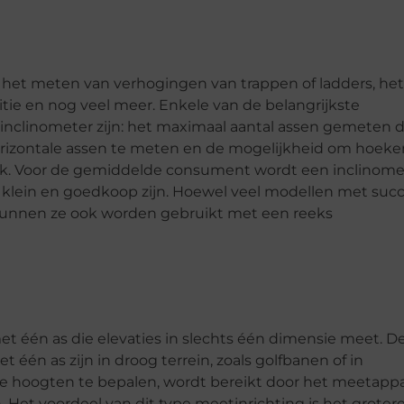
s het meten van verhogingen van trappen of ladders, het
ie en nog veel meer. Enkele van de belangrijkste
nclinometer zijn: het maximaal aantal assen gemeten 
orizontale assen te meten en de mogelijkheid om hoeke
lak. Voor de gemiddelde consument wordt een inclinome
lein en goedkoop zijn. Hoewel veel modellen met suc
kunnen ze ook worden gebruikt met een reeks
t één as die elevaties in slechts één dimensie meet. D
n as zijn in droog terrein, zoals golfbanen of in
de hoogten te bepalen, wordt bereikt door het meetapp
n. Het voordeel van dit type meetinrichting is het groter