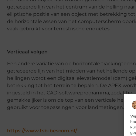
getraceerde lijn van het centrum van de helling naa
elliptische positie van een object met betrekking tot
de horizontale assen van het computerscherm doorkr
vaak gebruikt voor terrestrische enquêtes.
Verticaal volgen
Een andere variatie van de horizontale trackingtechni
getraceerde lijn van het midden van het hellende opp
hellingen wordt een digitaal elevatiemodel (dam) ge
betrekking tot het terrein te bepalen. De APEX word
ingesteld in het CAD-softwareprogramma, zodat het 
gemakkelijker is om de top van een verticale helling 
gebruikt voor toepassingen voor landmetingen.
Wij
hoe
kun
https://www.tsb-bescom.nl/
gep