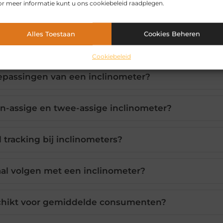
r meer informatie kunt u ons cookiebeleid raadplegen.
Alles Toestaan
Cookies Beheren
Cookiebeleid
oepassingen van een inclinometer?
én-assige en twee-assige inclinometer?
 tracking bij inclinometers?
aal volgen met een inclinometer?
schikt voor gemiddelde consumenten?