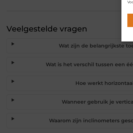
Voo
Veelgestelde vragen
Wat zijn de belangrijkste t
Wat is het verschil tussen een é
Hoe werkt horizontaal
Wanneer gebruik je vertic
Waarom zijn inclinometers ge