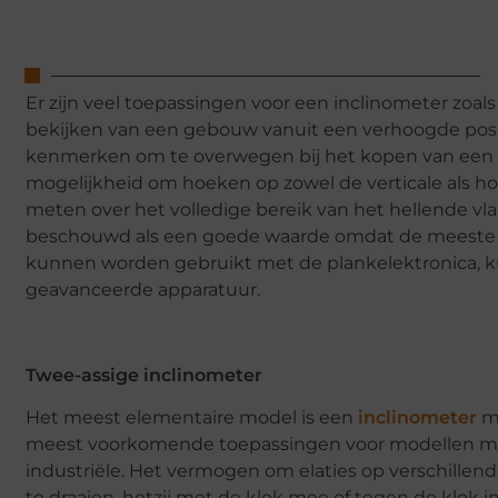
Er zijn veel toepassingen voor een inclinometer zoal
bekijken van een gebouw vanuit een verhoogde posit
kenmerken om te overwegen bij het kopen van een i
mogelijkheid om hoeken op zowel de verticale als h
meten over het volledige bereik van het hellende v
beschouwd als een goede waarde omdat de meeste k
kunnen worden gebruikt met de plankelektronica, 
geavanceerde apparatuur.
Twee-assige inclinometer
Het meest elementaire model is een
inclinometer
me
meest voorkomende toepassingen voor modellen met éé
industriële. Het vermogen om elaties op verschillen
te draaien, hetzij met de klok mee of tegen de klok i