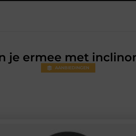
ds gewoner wordt
Aanhanger huren bij JobCar: kies tussen ee
n je ermee met inclino
AANBIEDINGEN