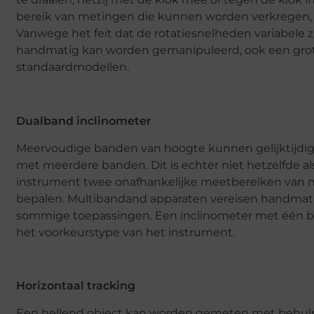
bereik van metingen die kunnen worden verkregen, me
Vanwege het feit dat de rotatiesnelheden variabele z
handmatig kan worden gemanipuleerd, ook een gro
standaardmodellen.
Dualband inclinometer
Meervoudige banden van hoogte kunnen gelijktijdi
met meerdere banden. Dit is echter niet hetzelfde a
instrument twee onafhankelijke meetbereiken van n
bepalen. Multibandand apparaten vereisen handmatige
sommige toepassingen. Een inclinometer met één b
het voorkeurstype van het instrument.
Horizontaal tracking
Een hellend object kan worden gemeten met behulp