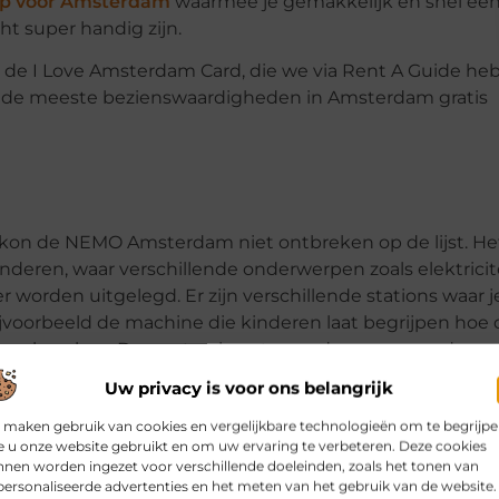
pp voor Amsterdam
waarmee je gemakkelijk en snel een
t super handig zijn.
s de I Love Amsterdam Card, die we via Rent A Guide h
jf de meeste bezienswaardigheden in Amsterdam gratis
 kon de NEMO Amsterdam niet ontbreken op de lijst. He
ren, waar verschillende onderwerpen zoals elektricite
orden uitgelegd. Er zijn verschillende stations waar j
voorbeeld de machine die kinderen laat begrijpen hoe 
 cool werken. Dus wat gebeurt er onderweg – van de
ng van de klant. Superspannend! Elke verdieping van NEM
Uw privacy is voor ons belangrijk
e jaar oud waren we voornamelijk op de eerste en tweed
 maken gebruik van cookies en vergelijkbare technologieën om te begrijp
 u onze website gebruikt en om uw ervaring te verbeteren. Deze cookies
nen worden ingezet voor verschillende doeleinden, zoals het tonen van
ersonaliseerde advertenties en het meten van het gebruik van de website.