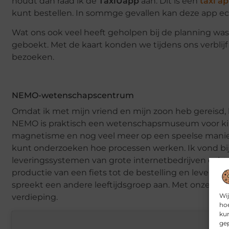
houdt dan raad ik de
TaxiUapp
aan. Dit is een
taxi a
kunt bestellen. In sommge gevallen kan deze app ech
Wat ons ook veel heeft geholpen bij de planning wa
geboekt. Met de kaart konden we tijdens ons verbli
bezoeken.
NEMO-wetenschapscentrum
Omdat ik met mijn vriend en mijn zoon heb gereisd,
NEMO is praktisch een wetenschapsmuseum voor kinde
magnetisme en nog veel meer op een speelse manier w
kunt onderzoeken hoe processen werken. Ik vond bij
leveringssystemen van grote internetbedrijven echt
productie van een fiets tot de bestelling en leveri
spreekt een andere leeftijdsgroep aan. Met onze dri
Wij
verdieping.
hoe
kun
gep