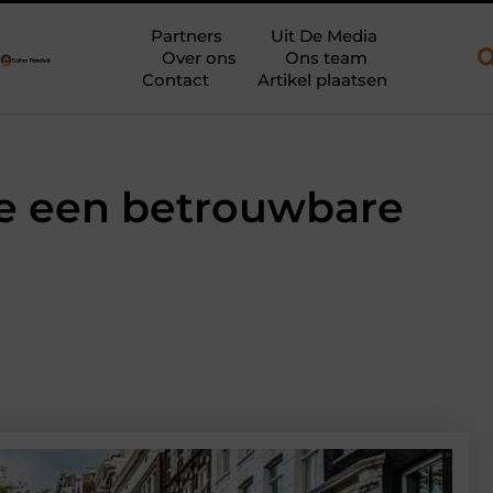
 een open aanhanger en een plateauwagen
Bouwfolie als stille 
Partners
Uit De Media
Over ons
Ons team
Contact
Artikel plaatsen
je een betrouwbare