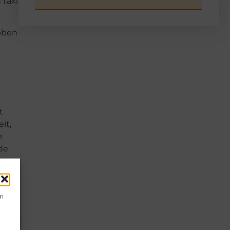
 taxi
ebben
t
it,
e
de
O
e
en