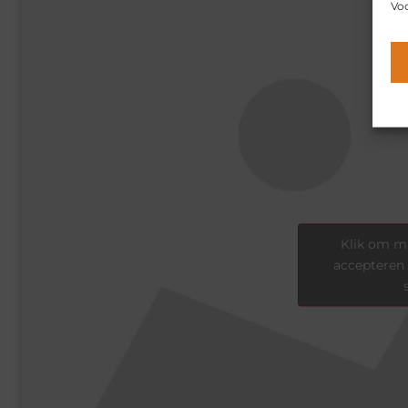
Voo
Klik om ma
accepteren 