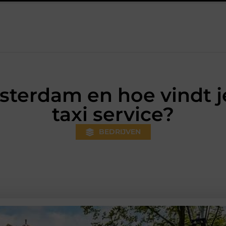
steeds gewoner wordt
Aanhanger huren bij JobCar: kies tussen
sterdam en hoe vindt 
taxi service?
BEDRIJVEN