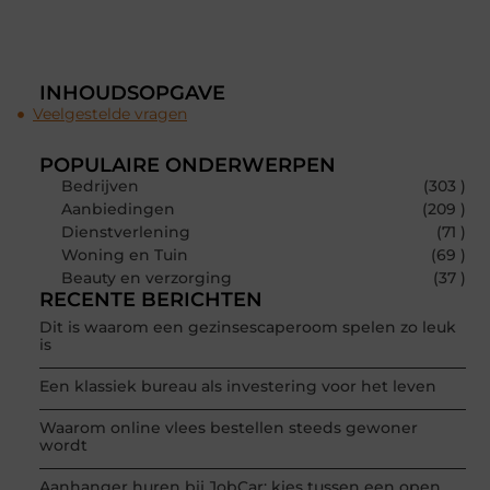
INHOUDSOPGAVE
Veelgestelde vragen
POPULAIRE ONDERWERPEN
Bedrijven
(303 )
Aanbiedingen
(209 )
Dienstverlening
(71 )
Woning en Tuin
(69 )
Beauty en verzorging
(37 )
RECENTE BERICHTEN
Dit is waarom een gezinsescaperoom spelen zo leuk
is
Een klassiek bureau als investering voor het leven
Waarom online vlees bestellen steeds gewoner
wordt
Aanhanger huren bij JobCar: kies tussen een open