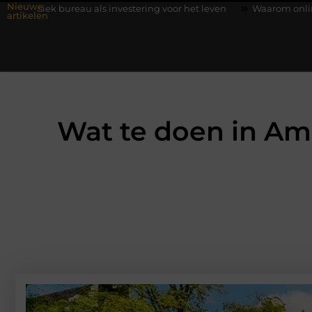
Nieuwe
 als investering voor het leven
Waarom online vlees bestellen 
artikelen
Wat te doen in Am