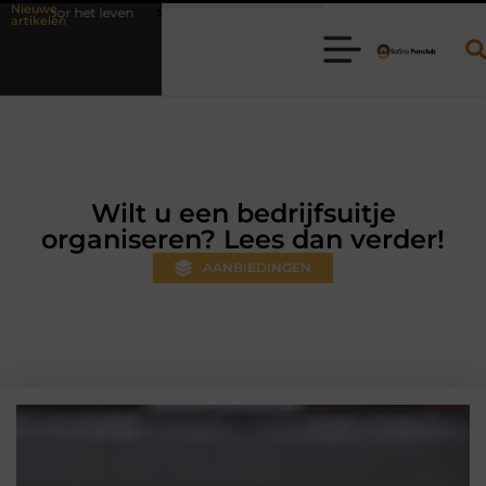
Nieuwe
Waarom online vlees bestellen steeds gewoner wordt
Aanhanger
artikelen
Wilt u een bedrijfsuitje
organiseren? Lees dan verder!
AANBIEDINGEN