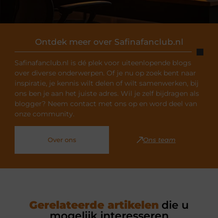
Ontdek meer over Safinafanclub.nl
Safinafanclub.nl is dé plek voor uiteenlopende blogs
over diverse onderwerpen. Of je nu op zoek bent naar
inspiratie, je kennis wilt delen of wilt samenwerken, bij
ons ben je aan het juiste adres. Wil je zelf bijdragen als
blogger? Neem contact met ons op en word deel van
onze community.
Over ons
Ons team
Gerelateerde artikelen
die u
mogelijk interesseren