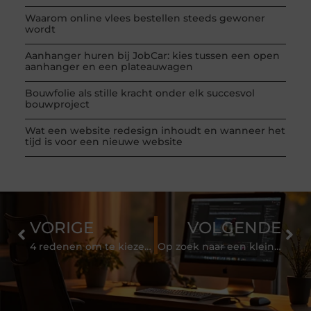
Waarom online vlees bestellen steeds gewoner
wordt
Aanhanger huren bij JobCar: kies tussen een open
aanhanger en een plateauwagen
Bouwfolie als stille kracht onder elk succesvol
bouwproject
Wat een website redesign inhoudt en wanneer het
tijd is voor een nieuwe website
VORIGE
VOLGENDE
4 redenen om te kiezen voor bekers bedrukken van Loopper
Op zoek naar een kleine lekkernij voor bij de koffie? 3 tips!