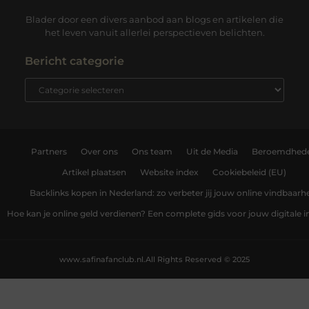
Blader door een divers aanbod aan blogs en artikelen die
het leven vanuit allerlei perspectieven belichten.
Bericht categorie
Partners
Over ons
Ons team
Uit de Media
Beroemdhed
Artikel plaatsen
Website index
Cookiebeleid (EU)
Backlinks kopen in Nederland: zo verbeter jij jouw online vindbaarh
Hoe kan je online geld verdienen? Een complete gids voor jouw digitale
www.safinafanclub.nl.
All Rights Reserved © 2025