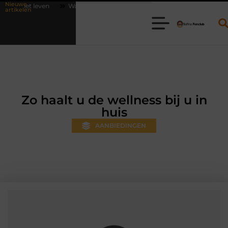
Nieuwe
Waarom online vlees bestellen steeds gewoner wordt
Aanhanger hure
artikelen
Zo haalt u de wellness bij u in
huis
AANBIEDINGEN