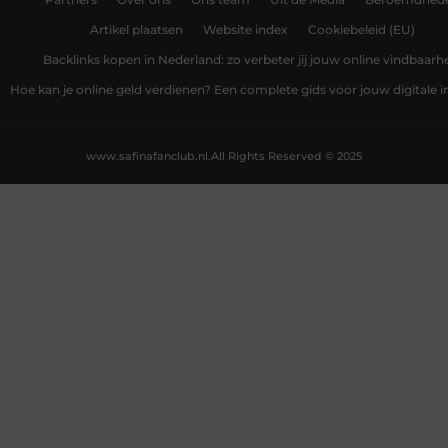
Artikel plaatsen
Website index
Cookiebeleid (EU)
Backlinks kopen in Nederland: zo verbeter jij jouw online vindbaarh
Hoe kan je online geld verdienen? Een complete gids voor jouw digitale
www.safinafanclub.nl.
All Rights Reserved © 2025