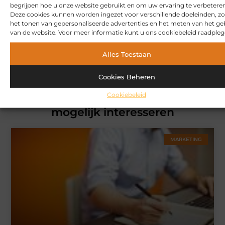
begrijpen hoe u onze website gebruikt en om uw ervaring te verbeteren
onze community.
Deze cookies kunnen worden ingezet voor verschillende doeleinden, zo
het tonen van gepersonaliseerde advertenties en het meten van het ge
van de website. Voor meer informatie kunt u ons cookiebeleid raadpleg
Over ons
Ons team
Alles Toestaan
Cookies Beheren
Cookiebeleid
Gerelateerde artikelen
die u
mogelijk interesseren
MARKETING