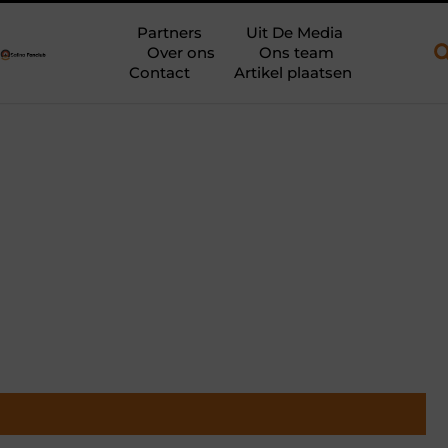
n open aanhanger en een plateauwagen
Bouwfolie als stille kra
Partners
Uit De Media
Over ons
Ons team
Contact
Artikel plaatsen