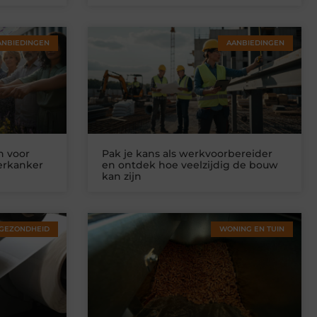
ANBIEDINGEN
AANBIEDINGEN
n voor
Pak je kans als werkvoorbereider
ierkanker
en ontdek hoe veelzijdig de bouw
kan zijn
GEZONDHEID
WONING EN TUIN