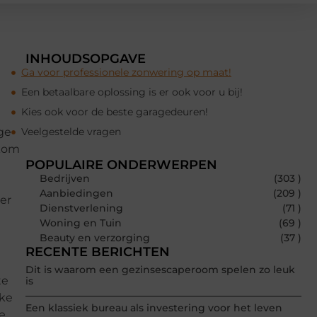
INHOUDSOPGAVE
Ga voor professionele zonwering op maat!
Een betaalbare oplossing is er ook voor u bij!
Kies ook voor de beste garagedeuren!
ige
Veelgestelde vragen
rkom
POPULAIRE ONDERWERPEN
Bedrijven
(303 )
Aanbiedingen
(209 )
er
Dienstverlening
(71 )
Woning en Tuin
(69 )
Beauty en verzorging
(37 )
RECENTE BERICHTEN
Dit is waarom een gezinsescaperoom spelen zo leuk
te
is
jke
Een klassiek bureau als investering voor het leven
e