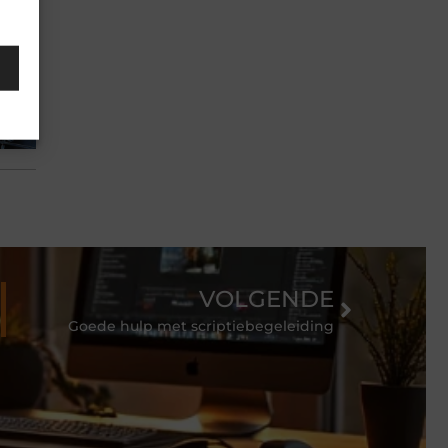
VOLGENDE
Goede hulp met scriptiebegeleiding