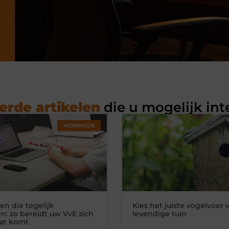
erde artikelen
die u mogelijk int
WONINGEN
n die tegelijk
Kies het juiste vogelvoer 
n: zo bereidt uw VvE zich
levendige tuin
at komt