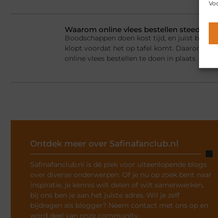
Voo
Waarom online vlees bestellen steeds g
Boodschappen doen kost tijd, en juist bij vlee
klopt voordat het op tafel komt. Daarom ki
online vlees bestellen te doen in plaats
Ontdek meer over Safinafanclub.nl
Safinafanclub.nl is dé plek voor uiteenlopende blogs
over diverse onderwerpen. Of je nu op zoek bent naar
inspiratie, je kennis wilt delen of wilt samenwerken,
bij ons ben je aan het juiste adres. Wil je zelf
bijdragen als blogger? Neem contact met ons op en
word deel van onze community.