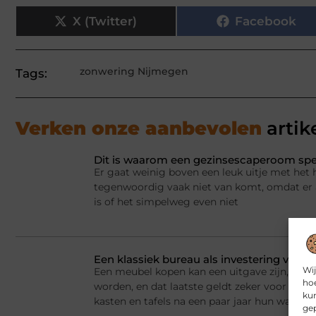
X (Twitter)
Facebook
zonwering Nijmegen
Tags:
Verken onze aanbevolen
artik
Dit is waarom een gezinsescaperoom spel
Er gaat weinig boven een leuk uitje met het 
tegenwoordig vaak niet van komt, omdat er a
is of het simpelweg even niet
Een klassiek bureau als investering voor h
Wij
Een meubel kopen kan een uitgave zijn, maar
hoe
worden, en dat laatste geldt zeker voor kla
kun
kasten en tafels na een paar jaar hun waarde
gep