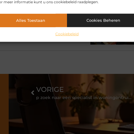
r meer informatie kunt u ons cookiebeleid raadplegen.
ewoner wordt
Alles Toestaan
Cookies Beheren
s wilt u zeker weten dat de kwaliteit
ezen steeds meer mensen ervoor om
Cookiebeleid
VORIGE
p zoek naar een specialist in woningontruiming Zwolle of Apeldoorn?