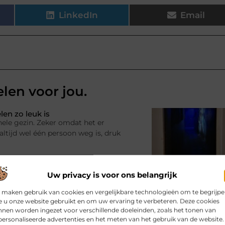
LinkedIn
Email
elen voor jou.
en zo leuk is
hele gezin. Zeker omdat het er
ltijd wel één persoon weg is, druk
Uw privacy is voor ons belangrijk
et leven
 maken gebruik van cookies en vergelijkbare technologieën om te begrijp
 het kan ook een investering
 u onze website gebruikt en om uw ervaring te verbeteren. Deze cookies
ssieke meubels. Waar goedkope
nen worden ingezet voor verschillende doeleinden, zoals het tonen van
 verliezen, houden
ersonaliseerde advertenties en het meten van het gebruik van de website.