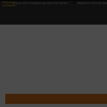
Nieuwe
 investering voor het leven
Waarom online vlees bestellen stee
artikelen