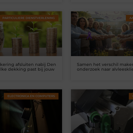
PARTICULIERE DIENSTVERLENING
A
kering afsluiten nabij Den
Samen het verschil make
lke dekking past bij jouw
onderzoek naar alvleeskl
ELECTRONICA EN COMPUTERS