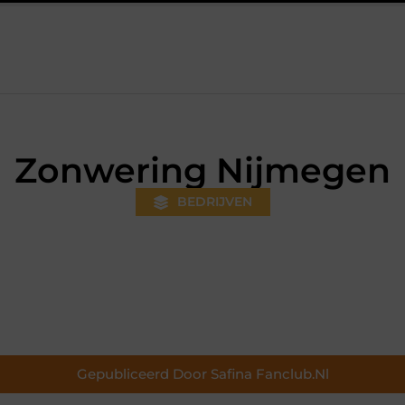
ds gewoner wordt
Aanhanger huren bij JobCar: kies tussen ee
Zonwering Nijmegen
BEDRIJVEN
Gepubliceerd Door Safina Fanclub.nl