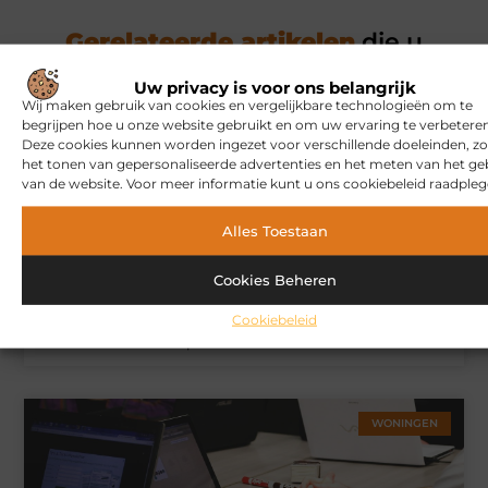
Gerelateerde artikelen
die u
mogelijk interesseren
Uw privacy is voor ons belangrijk
Wij maken gebruik van cookies en vergelijkbare technologieën om te
begrijpen hoe u onze website gebruikt en om uw ervaring te verbeteren
MARKETING
Deze cookies kunnen worden ingezet voor verschillende doeleinden, zo
het tonen van gepersonaliseerde advertenties en het meten van het ge
van de website. Voor meer informatie kunt u ons cookiebeleid raadpleg
Alles Toestaan
Cookies Beheren
Cookiebeleid
Hoe u een webshop laat bouwen die klaar is voor
internationale verkoop
WONINGEN