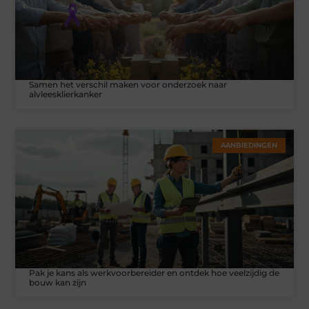
Samen het verschil maken voor onderzoek naar
alvleesklierkanker
AANBIEDINGEN
Pak je kans als werkvoorbereider en ontdek hoe veelzijdig de
bouw kan zijn