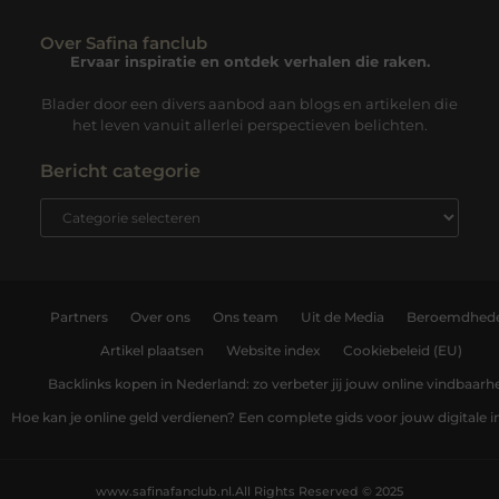
Over Safina fanclub
Ervaar inspiratie en ontdek verhalen die raken.
Blader door een divers aanbod aan blogs en artikelen die
het leven vanuit allerlei perspectieven belichten.
Bericht categorie
Partners
Over ons
Ons team
Uit de Media
Beroemdhed
Artikel plaatsen
Website index
Cookiebeleid (EU)
Backlinks kopen in Nederland: zo verbeter jij jouw online vindbaarh
Hoe kan je online geld verdienen? Een complete gids voor jouw digitale
www.safinafanclub.nl.
All Rights Reserved © 2025