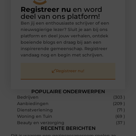
Registreer nu
en word
deel van ons platform!
Ben jij een enthousiaste schrijver of een
nieuwsgierige lezer? Sluit je aan bij ons
platform en deel jouw verhalen, ontdek
boeiende blogs en draag bij aan een
inspirerende gemeenschap. Registreer
vandaag nog en begin met schrijven.
Registreer nu!
POPULAIRE ONDERWERPEN
Bedrijven
(303 )
Aanbiedingen
(209 )
Dienstverlening
(71 )
Woning en Tuin
(69 )
Beauty en verzorging
(37 )
RECENTE BERICHTEN
Dit is waarom een gezinsescaperoom spelen zo