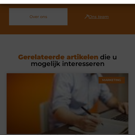
onze community.
Over ons
Ons team
Gerelateerde artikelen
die u
mogelijk interesseren
MARKETING