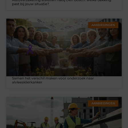
past bij jouw situatie?
AANBIEDINGEN
Samen het verschil maken voor onderzoek naar
alvleesklierkanker
AANBIEDINGEN