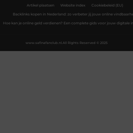
Artikel plaatsen
Website index
Cookiebeleid (EU)
Backlinks kopen in Nederland: zo verbeter jij jouw online vindbaarh
Hoe kan je online geld verdienen? Een complete gids voor jouw digitale
www.safinafanclub.nl.
All Rights Reserved © 2025