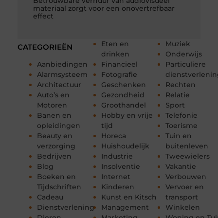
Betrouwbare verhuur van audiovisueel
materiaal zorgt voor een onovertrefbaar
effect
Eten en
Muziek
CATEGORIEËN
drinken
Onderwijs
Aanbiedingen
Financieel
Particuliere
Alarmsysteem
Fotografie
dienstverleni
Architectuur
Geschenken
Rechten
Auto’s en
Gezondheid
Relatie
Motoren
Groothandel
Sport
Banen en
Hobby en vrije
Telefonie
opleidingen
tijd
Toerisme
Beauty en
Horeca
Tuin en
verzorging
Huishoudelijk
buitenleven
Bedrijven
Industrie
Tweewielers
Blog
Insolventie
Vakantie
Boeken en
Internet
Verbouwen
Tijdschriften
Kinderen
Vervoer en
Cadeau
Kunst en Kitsch
transport
Dienstverlening
Management
Winkelen
Dieren
Marketing
Woning en Tui