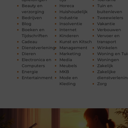
Beauty en
Horeca
Tuin en
verzorging
Huishoudelijk
buitenleven
Bedrijven
Industrie
Tweewielers
Blog
Insolventie
Vakantie
Boeken en
Internet
Verbouwen
Tijdschriften
Kinderen
Vervoer en
Cadeau
Kunst en Kitsch
transport
Dienstverlening
Management
Winkelen
Dieren
Marketing
Woning en Tui
Electronica en
Media
Woningen
Computers
Meubels
Zakelijk
Energie
MKB
Zakelijke
Entertainment
Mode en
dienstverleni
Kleding
Zorg