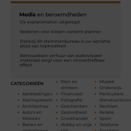
Media
en beroemdheden
De explanimation uitgelegd
Redenen voor kiezen content planner
Dankzij dit stemmenbureau is uw opname
altijd van topkwaliteit
Betrouwbare verhuur van audiovisueel
materiaal zorgt voor een onovertrefbaar
effect
Eten en
Muziek
CATEGORIEËN
drinken
Onderwijs
Aanbiedingen
Financieel
Particuliere
Alarmsysteem
Fotografie
dienstverleni
Architectuur
Geschenken
Rechten
Auto’s en
Gezondheid
Relatie
Motoren
Groothandel
Sport
Banen en
Hobby en vrije
Telefonie
opleidingen
tijd
Toerisme