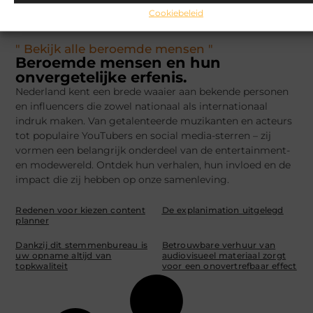
Cookiebeleid
" Bekijk alle beroemde mensen "
Beroemde mensen en hun
onvergetelijke erfenis.
Nederland kent een brede waaier aan bekende personen
en influencers die zowel nationaal als internationaal
indruk maken. Van getalenteerde muzikanten en acteurs
tot populaire YouTubers en social media-sterren – zij
vormen een belangrijk onderdeel van de entertainment-
en modewereld. Ontdek hun verhalen, hun invloed en de
impact die zij hebben op onze samenleving.
Redenen voor kiezen content
De explanimation uitgelegd
planner
Dankzij dit stemmenbureau is
Betrouwbare verhuur van
uw opname altijd van
audiovisueel materiaal zorgt
topkwaliteit
voor een onovertrefbaar effect