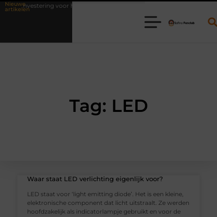
Nieuwe
ls investering voor het leven
Waarom online vlees bestellen steeds 
artikelen
Tag: LED
Waar staat LED verlichting eigenlijk voor?
LED staat voor ‘light emitting diode’. Het is een kleine,
elektronische component dat licht uitstraalt. Ze werden
hoofdzakelijk als indicatorlampje gebruikt en voor de