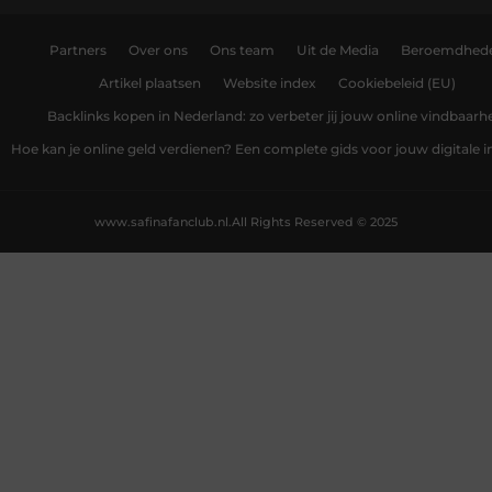
Partners
Over ons
Ons team
Uit de Media
Beroemdhed
Artikel plaatsen
Website index
Cookiebeleid (EU)
Backlinks kopen in Nederland: zo verbeter jij jouw online vindbaarh
Hoe kan je online geld verdienen? Een complete gids voor jouw digitale
www.safinafanclub.nl.
All Rights Reserved © 2025