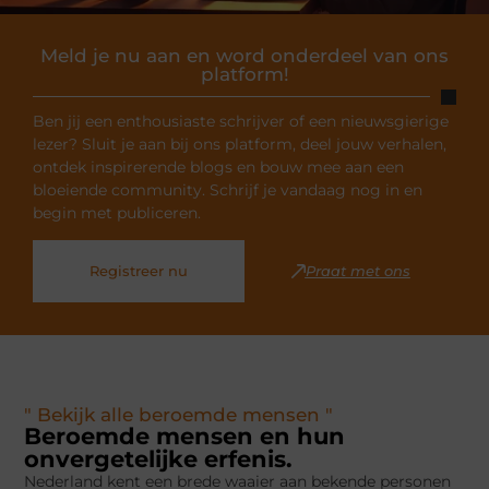
Meld je nu aan en word onderdeel van ons
platform!
Ben jij een enthousiaste schrijver of een nieuwsgierige
lezer? Sluit je aan bij ons platform, deel jouw verhalen,
ontdek inspirerende blogs en bouw mee aan een
bloeiende community. Schrijf je vandaag nog in en
begin met publiceren.
Registreer nu
Praat met ons
" Bekijk alle beroemde mensen "
Beroemde mensen en hun
onvergetelijke erfenis.
Nederland kent een brede waaier aan bekende personen