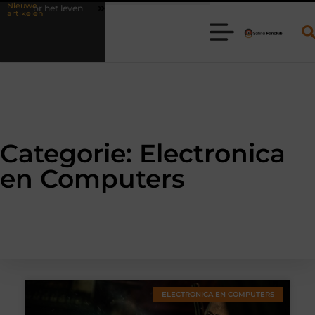
Nieuwe
et leven
Waarom online vlees bestellen steeds gewoner wordt
A
artikelen
Categorie: Electronica
en Computers
ELECTRONICA EN COMPUTERS