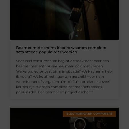
Beamer met scherm kopen: waarom complete
sets steeds populairder worden
Voor veel consumenten begint de zoektocht naar een
beamer met enthousiasme, maar ook met vragen.
Welke projector past bij mijn situatie? Welk scherm heb
ik nodig? Welke afmetingen zijn geschikt voor mijn
woonkamer of vergaderruimte? Juist omdat er zoveel
keuzes zijn, worden complete beamer-sets steeds
populairder. Een beamer en projectiescherm
ELECTRONICA EN COMPUTERS