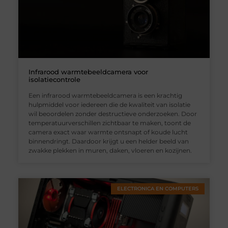
Infrarood warmtebeeldcamera voor
isolatiecontrole
Een infrarood warmtebeeldcamera is een krachtig
hulpmiddel voor iedereen die de kwaliteit van isolatie
wil beoordelen zonder destructieve onderzoeken. Door
temperatuurverschillen zichtbaar te maken, toont de
camera exact waar warmte ontsnapt of koude lucht
binnendringt. Daardoor krijgt u een helder beeld van
zwakke plekken in muren, daken, vloeren en kozijnen.
ELECTRONICA EN COMPUTERS