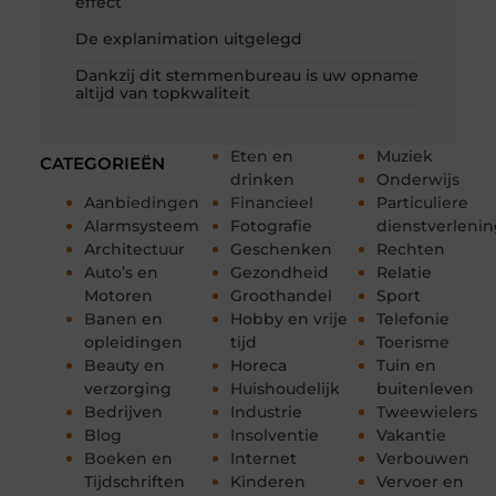
effect
De explanimation uitgelegd
Dankzij dit stemmenbureau is uw opname
altijd van topkwaliteit
Eten en
Muziek
CATEGORIEËN
drinken
Onderwijs
Aanbiedingen
Financieel
Particuliere
Alarmsysteem
Fotografie
dienstverleni
Architectuur
Geschenken
Rechten
Auto’s en
Gezondheid
Relatie
Motoren
Groothandel
Sport
Banen en
Hobby en vrije
Telefonie
opleidingen
tijd
Toerisme
Beauty en
Horeca
Tuin en
verzorging
Huishoudelijk
buitenleven
Bedrijven
Industrie
Tweewielers
Blog
Insolventie
Vakantie
Boeken en
Internet
Verbouwen
Tijdschriften
Kinderen
Vervoer en